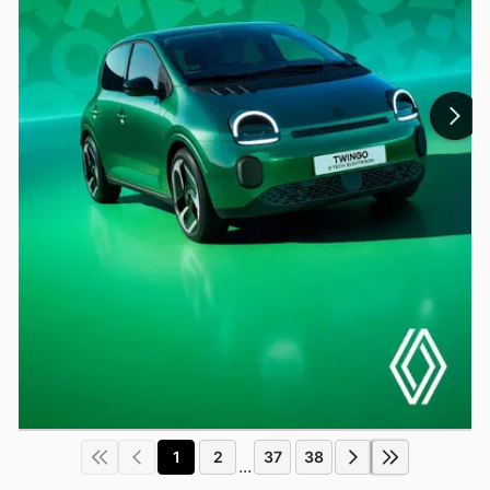
1
2
37
38
...