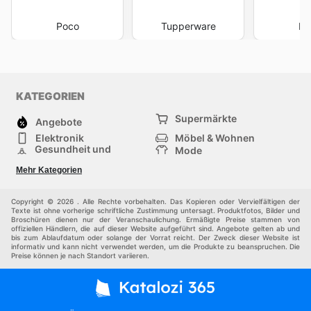
Poco
Tupperware
Hö
KATEGORIEN
Supermärkte
Angebote
Elektronik
Möbel & Wohnen
Gesundheit und
Mode
Schönheit
Sportartikel und
Baumarkt
Mehr Kategorien
Sportbekleidung
Baby und Kind
Haustiere
Einkaufzentren
Andere
Copyright © 2026 . Alle Rechte vorbehalten. Das Kopieren oder Vervielfältigen der
Texte ist ohne vorherige schriftliche Zustimmung untersagt. Produktfotos, Bilder und
Broschüren dienen nur der Veranschaulichung. Ermäßigte Preise stammen von
offiziellen Händlern, die auf dieser Website aufgeführt sind. Angebote gelten ab und
bis zum Ablaufdatum oder solange der Vorrat reicht. Der Zweck dieser Website ist
informativ und kann nicht verwendet werden, um die Produkte zu beanspruchen. Die
Preise können je nach Standort variieren.