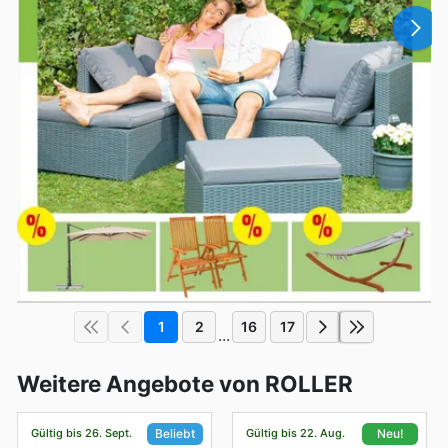
1
2
16
17
...
Weitere Angebote von ROLLER
Gültig bis 26. Sept.
Gültig bis 22. Aug.
Beliebt
Neu!