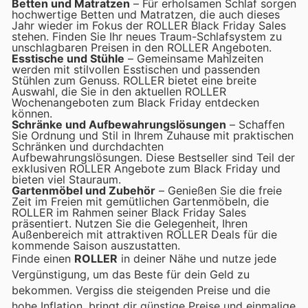
Betten und Matratzen
– Für erholsamen Schlaf sorgen
hochwertige Betten und Matratzen, die auch dieses
Jahr wieder im Fokus der ROLLER Black Friday Sales
stehen. Finden Sie Ihr neues Traum-Schlafsystem zu
unschlagbaren Preisen in den ROLLER Angeboten.
Esstische und Stühle
– Gemeinsame Mahlzeiten
werden mit stilvollen Esstischen und passenden
Stühlen zum Genuss. ROLLER bietet eine breite
Auswahl, die Sie in den aktuellen ROLLER
Wochenangeboten zum Black Friday entdecken
können.
Schränke und Aufbewahrungslösungen
– Schaffen
Sie Ordnung und Stil in Ihrem Zuhause mit praktischen
Schränken und durchdachten
Aufbewahrungslösungen. Diese Bestseller sind Teil der
exklusiven ROLLER Angebote zum Black Friday und
bieten viel Stauraum.
Gartenmöbel und Zubehör
– Genießen Sie die freie
Zeit im Freien mit gemütlichen Gartenmöbeln, die
ROLLER im Rahmen seiner Black Friday Sales
präsentiert. Nutzen Sie die Gelegenheit, Ihren
Außenbereich mit attraktiven ROLLER Deals für die
kommende Saison auszustatten.
Finde einen
ROLLER
in deiner Nähe und nutze jede
Vergünstigung, um das Beste für dein Geld zu
bekommen. Vergiss die steigenden Preise und die
hohe Inflation.
bringt dir günstige Preise und einmalige