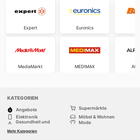
Expert
Euronics
B
MediaMarkt
MEDIMAX
Alp
KATEGORIEN
Supermärkte
Angebote
Elektronik
Möbel & Wohnen
Gesundheit und
Mode
Schönheit
Sportartikel und
Baumarkt
Mehr Kategorien
Sportbekleidung
Baby und Kind
Haustiere