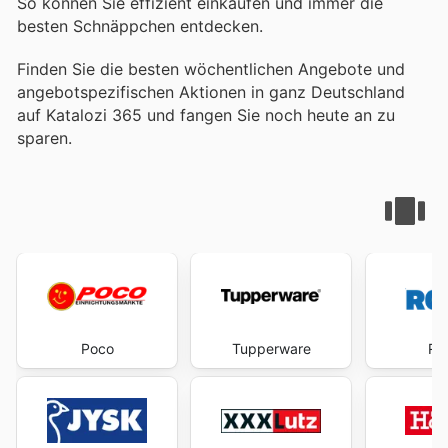
So können Sie effizient einkaufen und immer die
besten Schnäppchen entdecken.
Finden Sie die besten wöchentlichen Angebote und
angebotspezifischen Aktionen in ganz Deutschland
auf Katalozi 365 und fangen Sie noch heute an zu
sparen.
Poco
Tupperware
RO