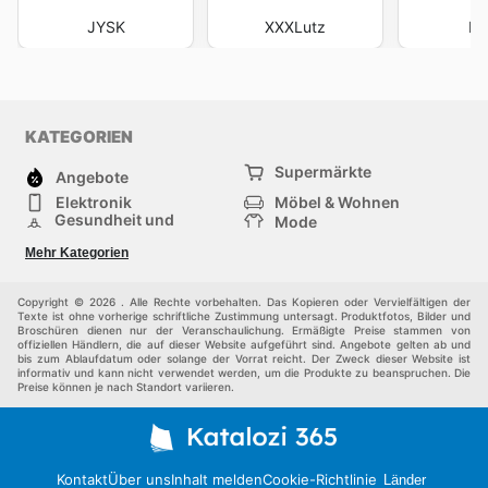
JYSK
XXXLutz
Hö
KATEGORIEN
Supermärkte
Angebote
Elektronik
Möbel & Wohnen
Gesundheit und
Mode
Schönheit
Sportartikel und
Baumarkt
Mehr Kategorien
Sportbekleidung
Baby und Kind
Haustiere
Einkaufzentren
Andere
Copyright © 2026 . Alle Rechte vorbehalten. Das Kopieren oder Vervielfältigen der
Texte ist ohne vorherige schriftliche Zustimmung untersagt. Produktfotos, Bilder und
Broschüren dienen nur der Veranschaulichung. Ermäßigte Preise stammen von
offiziellen Händlern, die auf dieser Website aufgeführt sind. Angebote gelten ab und
bis zum Ablaufdatum oder solange der Vorrat reicht. Der Zweck dieser Website ist
informativ und kann nicht verwendet werden, um die Produkte zu beanspruchen. Die
Preise können je nach Standort variieren.
Kontakt
Über uns
Inhalt melden
Cookie-Richtlinie
Länder