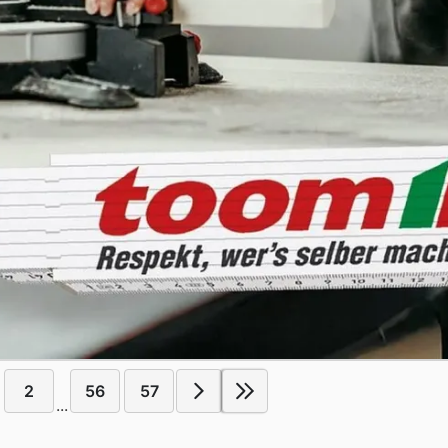
2
56
57
...