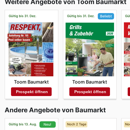
Weitere Angebote von Toom Baumarkt
Gültig bis 31. Dez.
Gültig bis 31. Dez.
Gül
Beliebt
Toom Baumarkt
Toom Baumarkt
Prospekt öffnen
Prospekt öffnen
Andere Angebote von Baumarkt
Gültig bis 13. Aug.
Noch 2 Tage
No
Neu!