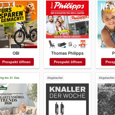
OBI
Thomas Philipps
P
Prospekt öffnen
Prospekt öffnen
Prosp
tig bis 31. Dez.
Abgelaufen
Abgelaufen