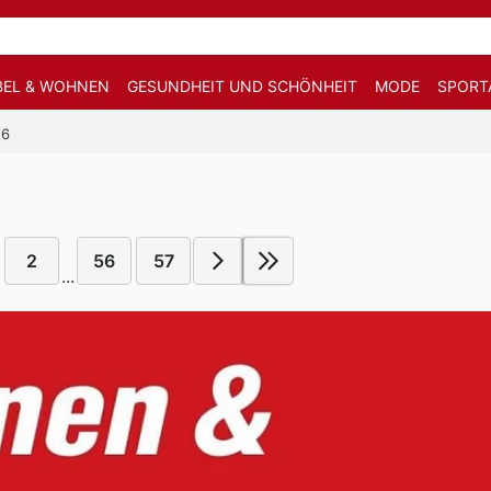
EL & WOHNEN
GESUNDHEIT UND SCHÖNHEIT
MODE
SPORT
26
2
56
57
...