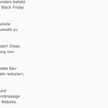
nders beliebt
 Black Friday
solute
uswahl zu
darf. Diese
ung von
jedes Bau-
rk reduziert,
 und
rstklassige
r Website.