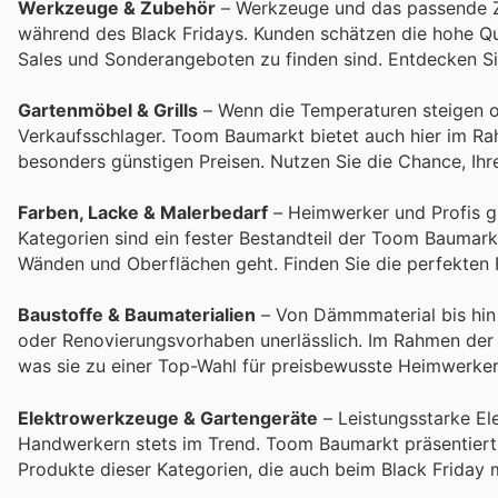
Werkzeuge & Zubehör
– Werkzeuge und das passende Z
während des Black Fridays. Kunden schätzen die hohe Qua
Sales und Sonderangeboten zu finden sind. Entdecken Sie 
Gartenmöbel & Grills
– Wenn die Temperaturen steigen od
Verkaufsschlager. Toom Baumarkt bietet auch hier im R
besonders günstigen Preisen. Nutzen Sie die Chance, Ih
Farben, Lacke & Malerbedarf
– Heimwerker und Profis g
Kategorien sind ein fester Bestandteil der Toom Bauma
Wänden und Oberflächen geht. Finden Sie die perfekten P
Baustoffe & Baumaterialien
– Von Dämmmaterial bis hin 
oder Renovierungsvorhaben unerlässlich. Im Rahmen der T
was sie zu einer Top-Wahl für preisbewusste Heimwerker 
Elektrowerkzeuge & Gartengeräte
– Leistungsstarke E
Handwerkern stets im Trend. Toom Baumarkt präsentiert 
Produkte dieser Kategorien, die auch beim Black Friday m