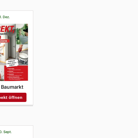
1. Dez.
 Baumarkt
ekt öffnen
0. Sept.