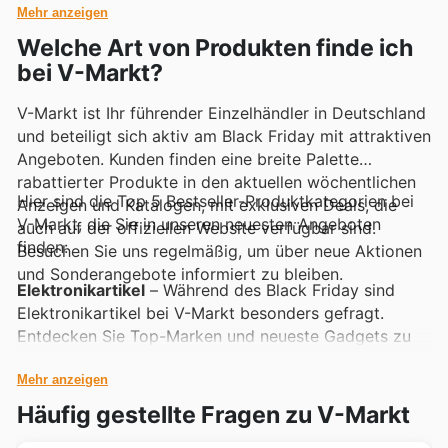
Top-Marken präsentieren sie regelmäßig in ihren
Mehr anzeigen
Aktionen auf dem Laufenden zu halten.
wöchentlichen Prospekten, digitalen Katalogen und
Welche Art von Produkten finde ich
Online-Flyern, oft verbunden mit attraktiven
bei V-Markt?
Sonderaktionen.
V-Markt ist Ihr führender Einzelhändler in Deutschland
und beteiligt sich aktiv am Black Friday mit attraktiven
Angeboten. Kunden finden eine breite Palette
rabattierter Produkte in den aktuellen wöchentlichen
Hier sind die Top 5 Bestseller-Produktkategorien bei
Anzeigen und Katalogen, mit exklusiven Deals, die
V-Markt, die Sie in unseren neuesten Angeboten
auch auf der offiziellen Website verfügbar sind.
finden:
Besuchen Sie uns regelmäßig, um über neue Aktionen
und Sonderangebote informiert zu bleiben.
Elektronikartikel
– Während des Black Friday sind
Elektronikartikel bei V-Markt besonders gefragt.
Entdecken Sie Top-Marken und neueste Gadgets zu
unschlagbaren Preisen in den V-Markt Deals, die Ihre
Technikwünsche erfüllen. Diese Highlights sind
Mehr anzeigen
prominent in den V-Markt wöchentlichen Anzeigen
Häufig gestellte Fragen zu V-Markt
und auf der Website zu finden.