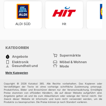
ALDI SÜD
Hit
KATEGORIEN
Supermärkte
Angebote
Elektronik
Möbel & Wohnen
Gesundheit und
Mode
Schönheit
Sportartikel und
Baumarkt
Mehr Kategorien
Sportbekleidung
Baby und Kind
Haustiere
Einkaufzentren
Andere
Copyright © 2026 Katalozi 365. Alle Rechte vorbehalten. Das Kopieren oder
Vervielfältigen der Texte ist ohne vorherige schriftliche Zustimmung untersagt.
Produktfotos, Bilder und Broschüren dienen nur der Veranschaulichung. Ermäßigte
Preise stammen von offiziellen Händlern, die auf dieser Website aufgeführt sind.
Angebote gelten ab und bis zum Ablaufdatum oder solange der Vorrat reicht. Der
Zweck dieser Website ist informativ und kann nicht verwendet werden, um die
Produkte zu beanspruchen. Die Preise können je nach Standort variieren.