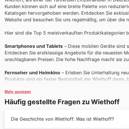
Kunden können sich auf eine breite Palette von reduzier
Katalogen hervorgehoben werden. Entdecken Sie exklusiv
Website und besuchen Sie uns regelmäßig, um über die 
Hier sind die Top 5 meistverkauften Produktkategorien be
Smartphones und Tablets
– Diese mobilen Geräte sind st
Entdecken Sie erstklassige Angebote für die neuesten Mo
unschlagbaren Preisen. Die hohe Nachfrage macht sie zu
Fernseher und Heimkino
– Erleben Sie Unterhaltung neu
Produkte sind ein fester Bestandteil der Wiethoff deals,
Tonqualität zum kleinen Preis. Verpassen Sie nicht die 
Mehr anzeigen
Haushaltsgroßgeräte
– Sparen Sie bei wichtigen Anschaf
Häufig gestellte Fragen zu Wiethoff
eine Vielzahl von Haushaltsgroßgeräten. Von energieeffi
diese langlebigen Produkte sind während des Black Friday
Die Geschichte von Wiethoff: Was ist Wiethoff?
Elektrowerkzeuge und Heimwerkerbedarf
– Für alle H