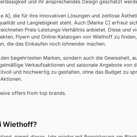
uverlässigkeit und ihr ansprechendes Design geschätzt werd
A], die für ihre innovativen Lösungen und zeitlose Ästheti
ualität und Langlebigkeit steht. Auch [Marke C] erfreut sic
eichneten Preis-Leistungs-Verhältnis anbietet. Diese und vi
ten, Flyern und Online-Katalogen von Wiethoff zu finden, 
en, die das Einkaufen noch lohnender machen.
u den begehrtesten Marken, sondern auch die Gewissheit, a
egelmäßige Verkaufsaktionen und saisonale Angebote von d
ilvoll und hochwertig zu gestalten, ohne das Budget zu sp
 Aktionen.
sive offers from top brands.
i Wiethoff?
chland, nimmt dieses Jahr wieder mit Begeisterung am Black 