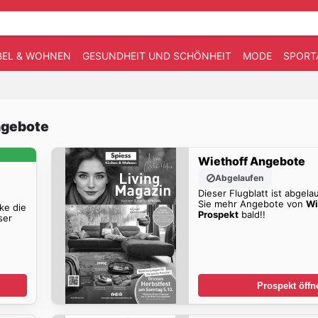
EL & WOHNEN
GESUNDHEIT UND SCHÖNHEIT
MODE
SPORT
ngebote
Wiethoff Angebote
Abgelaufen
Dieser Flugblatt ist abgela
Sie mehr Angebote von
Wi
ke die
Prospekt
bald!!
ser
Prospekt öffn