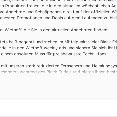
ten Produkten freuen, die in den aktuellen wöchentlichen A
e Angebote und Schnäppchen direkt auf der offiziellen Wi
neuesten Promotionen und Deals auf dem Laufenden zu blei
i Wiethoff, die Sie in den aktuellen Angeboten finden:
ets heiß begehrt und stehen im Mittelpunkt vieler Black Fr
delle in den Wiethoff weekly ads und sichern Sie sich Ihr
 einem absoluten Muss für preisbewusste Technikfans.
 mit unseren stark reduzierten Fernsehern und Heimkinosy
 besonders während des Black Friday, und bieten Ihnen beste
Chance, Ihr Wohnzimmer in ein Kino zu verwandeln.
fungen für Ihr Zuhause, denn wir bieten attraktive Wiethoff
zienten Kühlschränken bis hin zu leistungsstarken Waschma
 besonders gefragt und eine Investition, die sich auszahlt.
obbybastler und Profis sind unsere Elektrowerkzeuge und Z