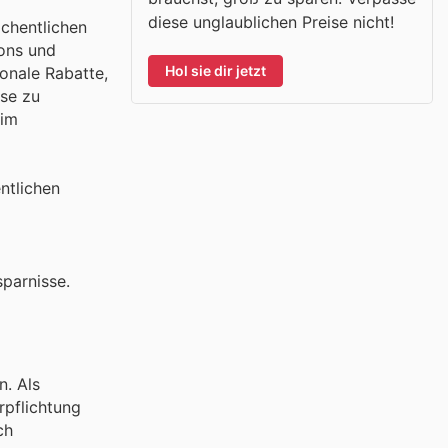
diese unglaublichen Preise nicht!
öchentlichen
pons und
Hol sie dir jetzt
sonale Rabatte,
ise zu
 im
ntlichen
parnisse.
n. Als
rpflichtung
ch