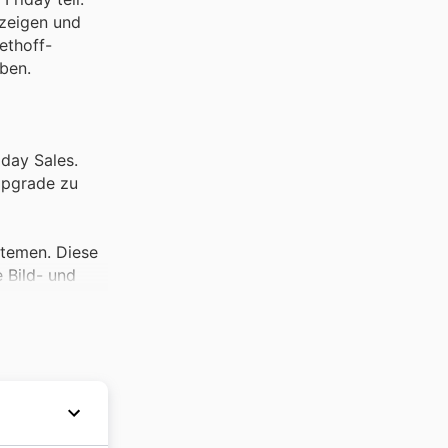
nzeigen und
ethoff-
ben.
iday Sales.
 Upgrade zu
stemen. Diese
 Bild- und
 offers auf
schinen –
ubehörteile