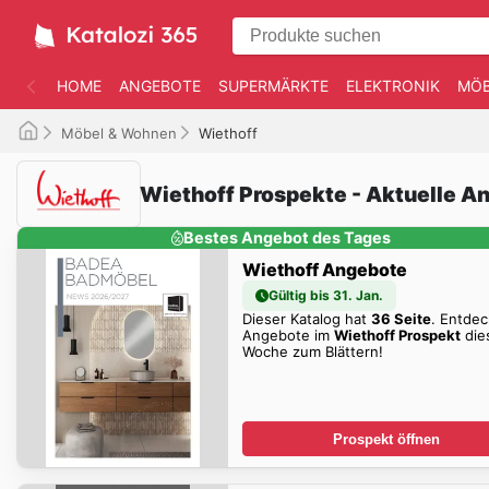
HOME
ANGEBOTE
SUPERMÄRKTE
ELEKTRONIK
MÖB
Möbel & Wohnen
Wiethoff
Wiethoff Prospekte - Aktuelle A
Bestes Angebot des Tages
Wiethoff Angebote
Gültig bis 31. Jan.
Dieser Katalog hat
36 Seite
. Entdec
Angebote im
Wiethoff Prospekt
die
Woche zum Blättern!
Prospekt öffnen