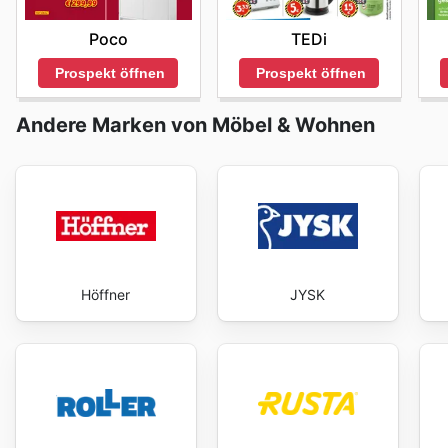
Wiethoff's weekly ads and enjoy exclusive savings ev
TEDi
Poco
Prospekt öffnen
Prospekt öffnen
Andere Marken von Möbel & Wohnen
Höffner
JYSK