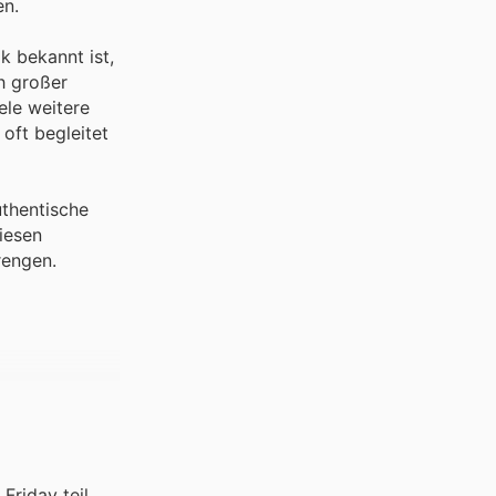
en.
k bekannt ist,
h großer
ele weitere
oft begleitet
uthentische
iesen
rengen.
Friday teil.