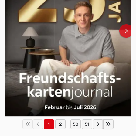
1
2
50
51
...