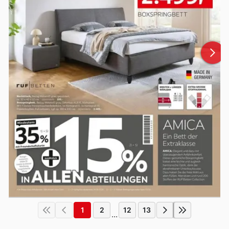
1
2
12
13
...