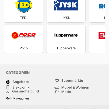
TEDi
JYSK
RO
Poco
Tupperware
Hö
KATEGORIEN
Supermärkte
Angebote
Elektronik
Möbel & Wohnen
Gesundheit und
Mode
Schönheit
Sportartikel und
Baumarkt
Mehr Kategorien
Sportbekleidung
Baby und Kind
Haustiere