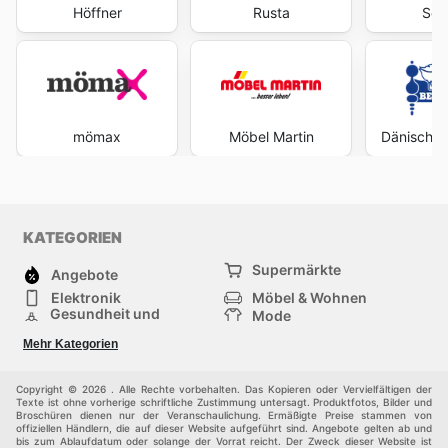
Höffner
Rusta
Seg
mömax
Möbel Martin
Dänisches
KATEGORIEN
Supermärkte
Angebote
Elektronik
Möbel & Wohnen
Gesundheit und
Mode
Schönheit
Sportartikel und
Baumarkt
Mehr Kategorien
Sportbekleidung
Baby und Kind
Haustiere
Einkaufzentren
Andere
Copyright © 2026 . Alle Rechte vorbehalten. Das Kopieren oder Vervielfältigen der
Texte ist ohne vorherige schriftliche Zustimmung untersagt. Produktfotos, Bilder und
Broschüren dienen nur der Veranschaulichung. Ermäßigte Preise stammen von
offiziellen Händlern, die auf dieser Website aufgeführt sind. Angebote gelten ab und
bis zum Ablaufdatum oder solange der Vorrat reicht. Der Zweck dieser Website ist