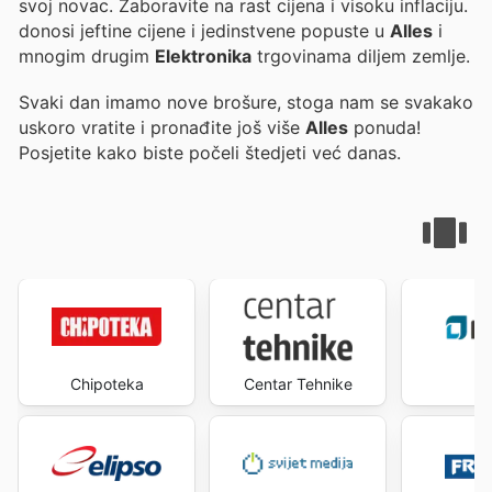
svoj novac. Zaboravite na rast cijena i visoku inflaciju.
donosi jeftine cijene i jedinstvene popuste u
Alles
i
mnogim drugim
Elektronika
trgovinama diljem zemlje.
Svaki dan imamo nove brošure, stoga nam se svakako
uskoro vratite i pronađite još više
Alles
ponuda!
Posjetite
kako biste počeli štedjeti već danas.
Chipoteka
Centar Tehnike
L