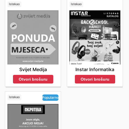
Istekao
Istekao
Svijet Medija
Instar Informatika
Otvori brošuru
Otvori brošuru
Istekao
Popularno