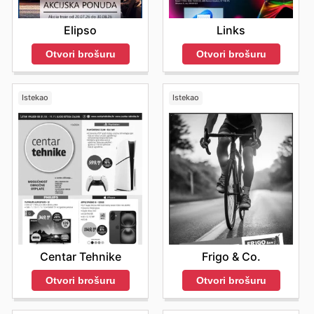
Links
Elipso
Otvori brošuru
Otvori brošuru
Istekao
Istekao
Centar Tehnike
Frigo & Co.
Otvori brošuru
Otvori brošuru