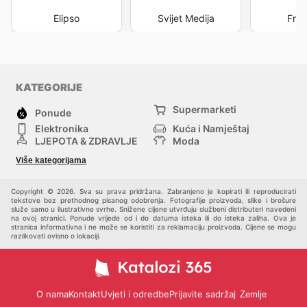
Elipso
Svijet Medija
Frig
KATEGORIJE
Supermarketi
Ponude
Elektronika
Kuća i Namještaj
LJEPOTA & ZDRAVLJE
Moda
Sport i Rekreacija
Hobi, Alati i materijali
Više kategorijama
Bebe i djeca
Trgovački centri
Kućni ljubimci
Drugi
Copyright © 2026. Sva su prava pridržana. Zabranjeno je kopirati ili reproducirati
tekstove bez prethodnog pisanog odobrenja. Fotografije proizvoda, slike i brošure
služe samo u ilustrativne svrhe. Snižene cijene utvrđuju službeni distributeri navedeni
na ovoj stranici. Ponude vrijede od i do datuma isteka ili do isteka zaliha. Ova je
stranica informativna i ne može se koristiti za reklamaciju proizvoda. Cijene se mogu
razlikovati ovisno o lokaciji.
O nama
Kontakt
Uvjeti i odredbe
Prijavite sadržaj
Zemlje