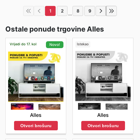
1
2
8
9
...
Ostale ponude trgovine Alles
Vrijedi do 17. kol
Istekao
Novo!
Alles
Alles
Otvori brošuru
Otvori brošuru