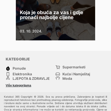
Koja je obuća za vas i gdje
pronaći najbolje cijene
03. 10. 2024.
KATEGORIJE
Supermarketi
Ponude
Elektronika
Kuća i Namještaj
LJEPOTA & ZDRAVLJE
Moda
Sport i Rekreacija
Hobi, Alati i materijali
Više kategorijama
Bebe i djeca
Trgovački centri
Kućni ljubimci
Drugi
Katalozi 365 Copyright © 2026. Sva su prava pridržana. Zabranjeno je kopirati ili
reproducirati tekstove bez prethodnog pisanog odobrenja. Fotografije proizvoda, slike
i brošure služe samo u ilustrativne svrhe. Snižene cijene utvrđuju službeni distributeri
navedeni na ovoj stranici. Ponude vrijede od i do datuma isteka ili do isteka zaliha.
Ova je stranica informativna i ne može se koristiti za reklamaciju proizvoda. Cijene se