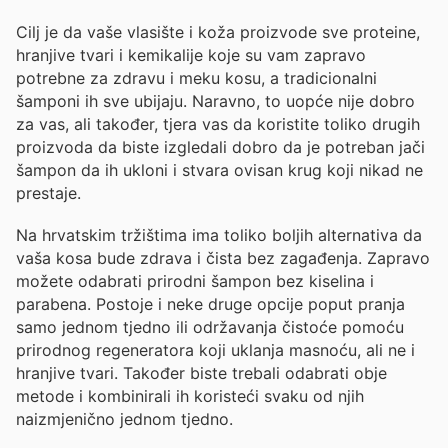
Cilj je da vaše vlasište i koža proizvode sve proteine,
hranjive tvari i kemikalije koje su vam zapravo
potrebne za zdravu i meku kosu, a tradicionalni
šamponi ih sve ubijaju. Naravno, to uopće nije dobro
za vas, ali također, tjera vas da koristite toliko drugih
proizvoda da biste izgledali dobro da je potreban jači
šampon da ih ukloni i stvara ovisan krug koji nikad ne
prestaje.
Na hrvatskim tržištima ima toliko boljih alternativa da
vaša kosa bude zdrava i čista bez zagađenja. Zapravo
možete odabrati prirodni šampon bez kiselina i
parabena. Postoje i neke druge opcije poput pranja
samo jednom tjedno ili održavanja čistoće pomoću
prirodnog regeneratora koji uklanja masnoću, ali ne i
hranjive tvari. Također biste trebali odabrati obje
metode i kombinirali ih koristeći svaku od njih
naizmjenično jednom tjedno.