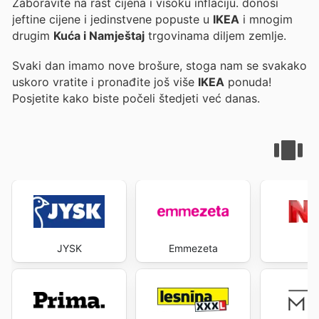
Zaboravite na rast cijena i visoku inflaciju.
donosi
jeftine cijene i jedinstvene popuste u
IKEA
i mnogim
drugim
Kuća i Namještaj
trgovinama diljem zemlje.
Svaki dan imamo nove brošure, stoga nam se svakako
uskoro vratite i pronađite još više
IKEA
ponuda!
Posjetite
kako biste počeli štedjeti već danas.
JYSK
Emmezeta