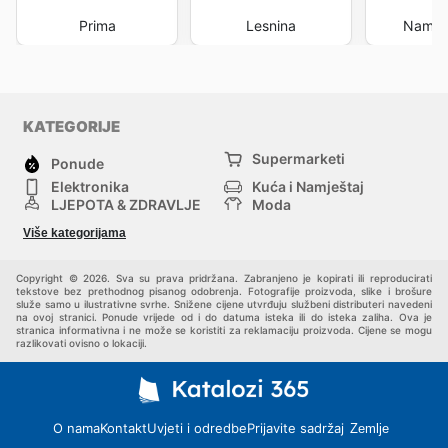
Prima
Lesnina
Namješ
KATEGORIJE
Supermarketi
Ponude
Elektronika
Kuća i Namještaj
LJEPOTA & ZDRAVLJE
Moda
Sport i Rekreacija
Hobi, Alati i materijali
Više kategorijama
Bebe i djeca
Trgovački centri
Kućni ljubimci
Drugi
Copyright © 2026. Sva su prava pridržana. Zabranjeno je kopirati ili reproducirati
tekstove bez prethodnog pisanog odobrenja. Fotografije proizvoda, slike i brošure
služe samo u ilustrativne svrhe. Snižene cijene utvrđuju službeni distributeri navedeni
na ovoj stranici. Ponude vrijede od i do datuma isteka ili do isteka zaliha. Ova je
stranica informativna i ne može se koristiti za reklamaciju proizvoda. Cijene se mogu
razlikovati ovisno o lokaciji.
O nama
Kontakt
Uvjeti i odredbe
Prijavite sadržaj
Zemlje