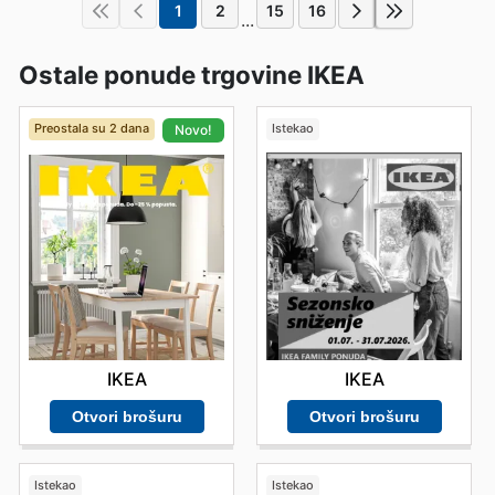
1
2
15
16
...
Ostale ponude trgovine IKEA
Preostala su 2 dana
Istekao
Novo!
IKEA
IKEA
Otvori brošuru
Otvori brošuru
Istekao
Istekao