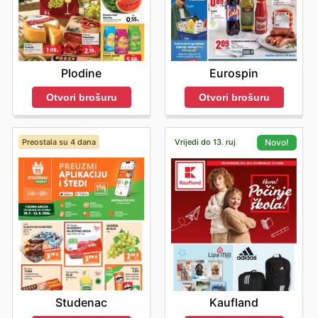
Plodine
Eurospin
Otvori brošuru
Otvori brošuru
Preostala su 4 dana
Vrijedi do 13. ruj
Novo!
Studenac
Kaufland