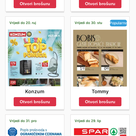
Otvori brošuru
Otvori brošuru
Vrijedi do 20. ruj
Vrijedi do 30. stu
Popularno
Konzum
Tommy
Otvori brošuru
Otvori brošuru
Vrijedi do 31. pro
Vrijedi do 29. lip