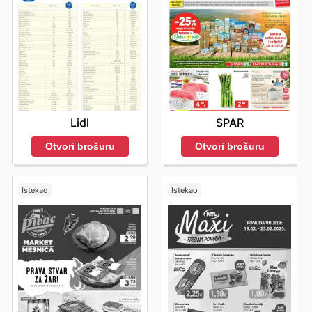
Lidl
SPAR
Otvori brošuru
Otvori brošuru
Istekao
Istekao