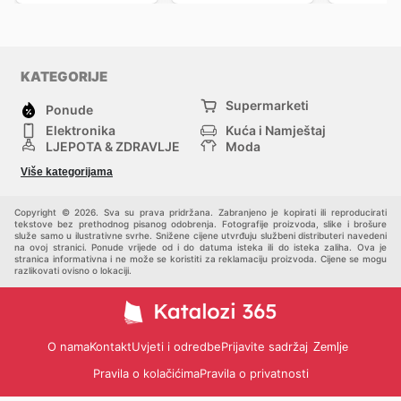
KATEGORIJE
Supermarketi
Ponude
Elektronika
Kuća i Namještaj
LJEPOTA & ZDRAVLJE
Moda
Sport i Rekreacija
Hobi, Alati i materijali
Više kategorijama
Bebe i djeca
Trgovački centri
Kućni ljubimci
Drugi
Copyright © 2026. Sva su prava pridržana. Zabranjeno je kopirati ili reproducirati
tekstove bez prethodnog pisanog odobrenja. Fotografije proizvoda, slike i brošure
služe samo u ilustrativne svrhe. Snižene cijene utvrđuju službeni distributeri navedeni
na ovoj stranici. Ponude vrijede od i do datuma isteka ili do isteka zaliha. Ova je
stranica informativna i ne može se koristiti za reklamaciju proizvoda. Cijene se mogu
razlikovati ovisno o lokaciji.
O nama
Kontakt
Uvjeti i odredbe
Prijavite sadržaj
Zemlje
Pravila o kolačićima
Pravila o privatnosti