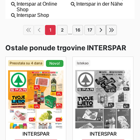
1
2
16
17
...
Ostale ponude trgovine INTERSPAR
Preostala su 4 dana
Istekao
Novo!
INTERSPAR
INTERSPAR