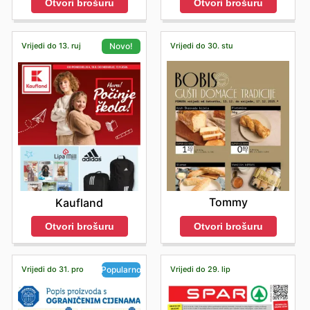
Otvori brošuru
Otvori brošuru
Vrijedi do 13. ruj
Vrijedi do 30. stu
Novo!
Tommy
Kaufland
Otvori brošuru
Otvori brošuru
Vrijedi do 31. pro
Vrijedi do 29. lip
Popularno