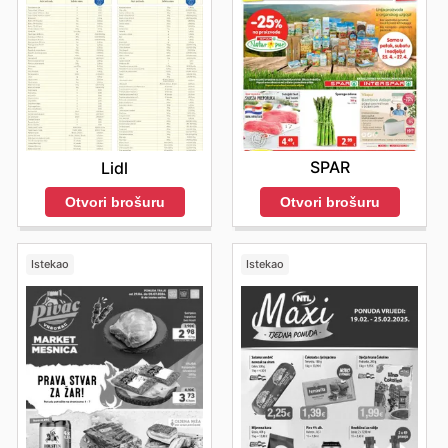
SPAR
Lidl
Otvori brošuru
Otvori brošuru
Istekao
Istekao