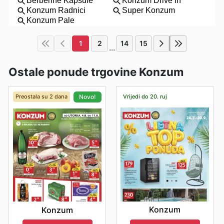
1
2
14
15
...
Ostale ponude trgovine Konzum
Preostala su 2 dana
Vrijedi do 20. ruj
Novo!
Konzum
Konzum