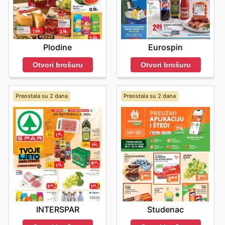
Plodine
Eurospin
Otvori brošuru
Otvori brošuru
Preostala su 2 dana
Preostala su 2 dana
INTERSPAR
Studenac