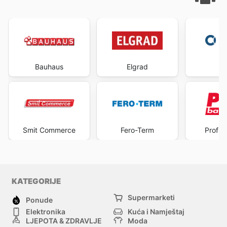
Bauhaus
Elgrad
C
Smit Commerce
Fero-Term
Profi 
KATEGORIJE
Supermarketi
Ponude
Elektronika
Kuća i Namještaj
LJEPOTA & ZDRAVLJE
Moda