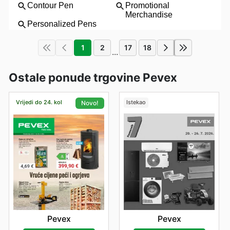
1
2
17
18
...
Ostale ponude trgovine Pevex
Vrijedi do 24. kol
Istekao
Novo!
Pevex
Pevex