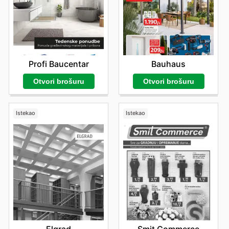
Profi Baucentar
Bauhaus
Otvori brošuru
Otvori brošuru
Istekao
Istekao
Elgrad
Smit Commerce