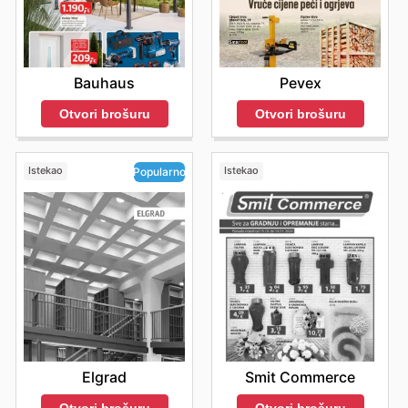
Pevex
Bauhaus
Otvori brošuru
Otvori brošuru
Istekao
Istekao
Popularno
Smit Commerce
Elgrad
Otvori brošuru