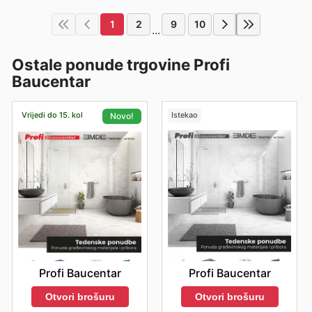
1
2
9
10
...
Ostale ponude trgovine Profi
Baucentar
Vrijedi do 15. kol
Istekao
Novo!
Profi Baucentar
Profi Baucentar
Otvori brošuru
Otvori brošuru