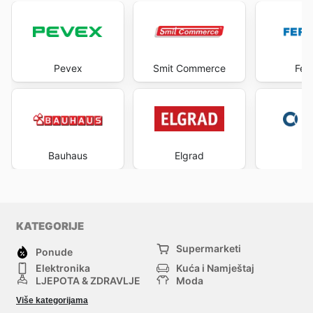
Pevex
Smit Commerce
Fer
Bauhaus
Elgrad
C
KATEGORIJE
Supermarketi
Ponude
Elektronika
Kuća i Namještaj
LJEPOTA & ZDRAVLJE
Moda
Sport i Rekreacija
Hobi, Alati i materijali
Više kategorijama
Bebe i djeca
Trgovački centri