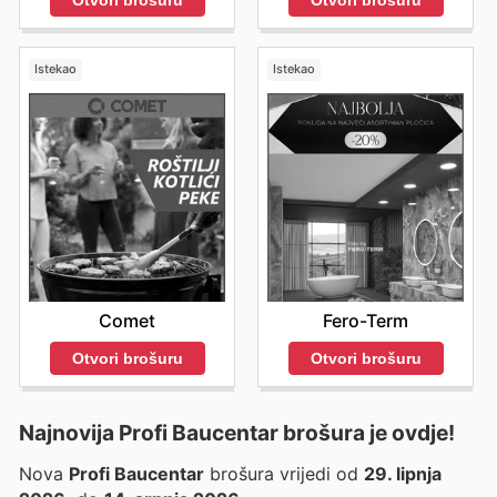
Otvori brošuru
Istekao
Istekao
Comet
Fero-Term
Otvori brošuru
Otvori brošuru
Najnovija Profi Baucentar brošura je ovdje!
Nova
Profi Baucentar
brošura vrijedi od
29. lipnja