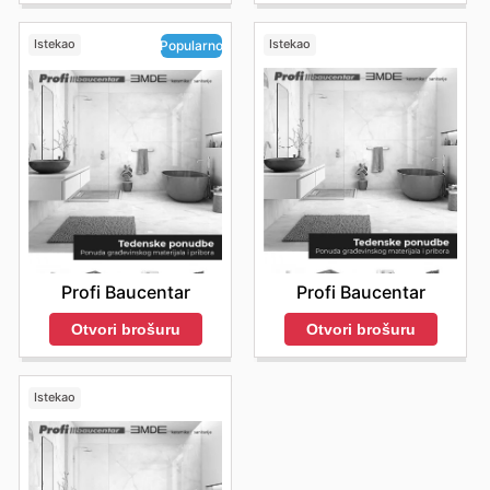
Istekao
Istekao
Popularno
Profi Baucentar
Profi Baucentar
Otvori brošuru
Otvori brošuru
Istekao