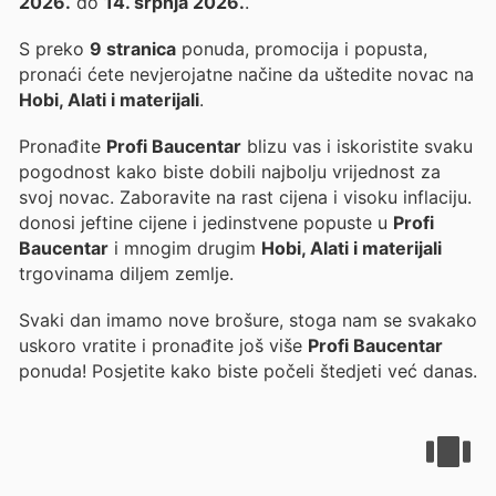
2026.
do
14. srpnja 2026.
.
S preko
9 stranica
ponuda, promocija i popusta,
pronaći ćete nevjerojatne načine da uštedite novac na
Hobi, Alati i materijali
.
Pronađite
Profi Baucentar
blizu vas i iskoristite svaku
pogodnost kako biste dobili najbolju vrijednost za
svoj novac. Zaboravite na rast cijena i visoku inflaciju.
donosi jeftine cijene i jedinstvene popuste u
Profi
Baucentar
i mnogim drugim
Hobi, Alati i materijali
trgovinama diljem zemlje.
Svaki dan imamo nove brošure, stoga nam se svakako
uskoro vratite i pronađite još više
Profi Baucentar
ponuda! Posjetite
kako biste počeli štedjeti već danas.