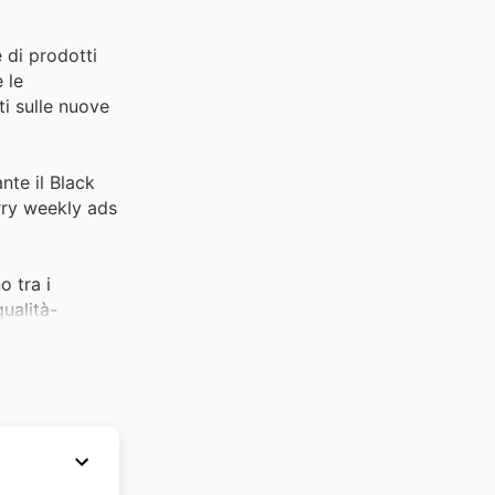
 di prodotti
e le
ti sulle nuove
nte il Black
rry weekly ads
o tra i
ualità-
particolare
zzi
vasto e