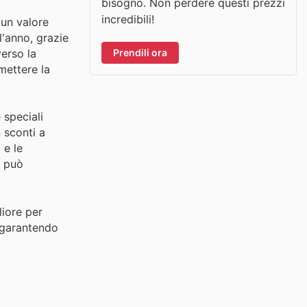
bisogno. Non perdere questi prezzi
incredibili!
 un valore
l'anno, grazie
Prendili ora
verso la
mettere la
 speciali
 sconti a
 e le
à può
liore per
, garantendo