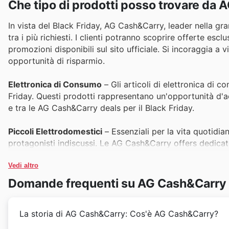
Che tipo di prodotti posso trovare da
In vista del Black Friday, AG Cash&Carry, leader nella gra
tra i più richiesti. I clienti potranno scoprire offerte escl
promozioni disponibili sul sito ufficiale. Si incoraggia a
opportunità di risparmio.
Elettronica di Consumo
– Gli articoli di elettronica di 
Friday. Questi prodotti rappresentano un'opportunità d'a
e tra le AG Cash&Carry deals per il Black Friday.
Piccoli Elettrodomestici
– Essenziali per la vita quotidia
protagonisti indiscussi. Le AG Cash&Carry offers dedicat
prezzo, diventando un must-have per molti consumatori 
Vedi altro
Prodotti per la Cura della Persona
– La cura di sé è una p
Domande frequenti su AG Cash&Carry
durante eventi di shopping come il Black Friday. Le AG C
vantaggiosi, rendendoli ideali per chi cerca qualità e co
La storia di AG Cash&Carry: Cos'è AG Cash&Carry?
Alimenti e Bevande Speciali
– Le eccellenze enogastronom