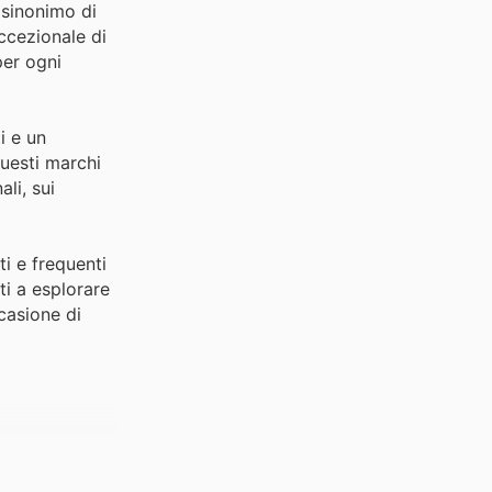
 sinonimo di
eccezionale di
per ogni
i e un
questi marchi
li, sui
ti e frequenti
ti a esplorare
ccasione di