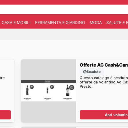
CASA E MOBILI
FERRAMENTA E GIARDINO
MODA
SALUTE E 
Offerte AG Cash&Car
Scaduto
tre
Questo catalogo è scaduto.
offerte da Volantino Ag Ca
Presto!
Apri volanti