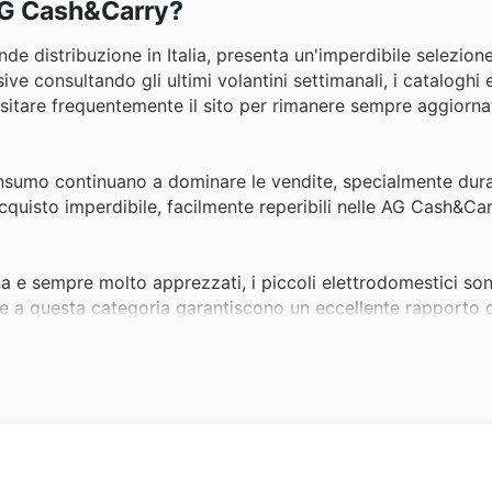
 AG Cash&Carry?
nde distribuzione in Italia, presenta un'imperdibile selezione
usive consultando gli ultimi volantini settimanali, i cataloghi 
 visitare frequentemente il sito per rimanere sempre aggiorna
consumo continuano a dominare le vendite, specialmente dura
cquisto imperdibile, facilmente reperibili nelle AG Cash&Ca
na e sempre molto apprezzati, i piccoli elettrodomestici son
e a questa categoria garantiscono un eccellente rapporto q
durante le promozioni.
riorità e questi articoli registrano un elevato interesse, in 
ash&Carry Black Friday sales offrono un'ampia scelta a pre
nvenienza.
iche e i prodotti alimentari speciali attirano un pubblico 