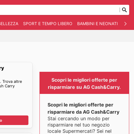
BELLEZZA
SPORT E TEMPO LIBERO
BAMBINI E NEONATI
ANIM
ry
Scopri le migliori offerte per
 Trova altre
sh Carry
risparmiare su AG Cash&Carry.
Scopri le migliori offerte per
risparmiare da AG Cash&Carry
Stai cercando un modo per
no
risparmiare nel tuo negozio
locale Supermercati? Sei nel