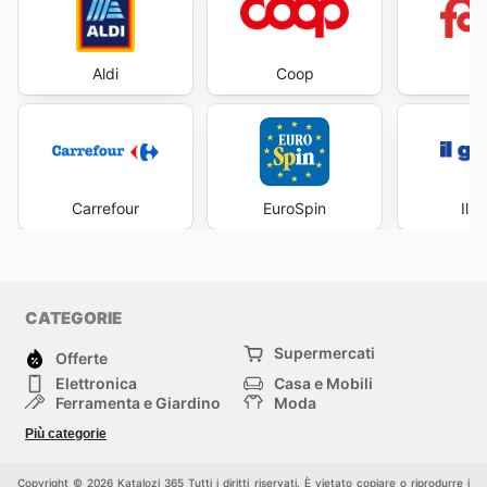
Aldi
Coop
Fa
Carrefour
EuroSpin
Il 
CATEGORIE
Supermercati
Offerte
Elettronica
Casa e Mobili
Ferramenta e Giardino
Moda
Salute e Bellezza
Sport e tempo libero
Più categorie
Bambini e Neonati
Animali Domestici
Altri
Copyright © 2026 Katalozi 365 Tutti i diritti riservati. È vietato copiare o riprodurre i