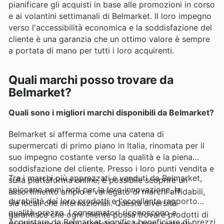
pianificare gli acquisti in base alle promozioni in corso
e ai volantini settimanali di Belmarket. Il loro impegno
verso l'accessibilità economica e la soddisfazione del
cliente è una garanzia che un ottimo valore è sempre
a portata di mano per tutti i loro acquirenti.
Quali marchi posso trovare da
Belmarket?
Quali sono i migliori marchi disponibili da Belmarket?
Belmarket si afferma come una catena di
supermercati di primo piano in Italia, rinomata per il
suo impegno costante verso la qualità e la piena
soddisfazione del cliente. Presso i loro punti vendita e
Tra i marchi più apprezzati e venduti da Belmarket,
sulla piattaforma online, è possibile scoprire un
spiccano nomi noti per la loro innovazione, la
assortimento ampio e variegato di marchi affidabili,
durabilità dei loro prodotti e l'eccellente rapporto
sia locali che internazionali. Questa diversità
qualità-prezzo. I consumatori riconoscono e
garantisce che ogni cliente possa trovare prodotti di
Acquistare da Belmarket significa beneficiare di prezzi
prediligono queste etichette per la loro costante