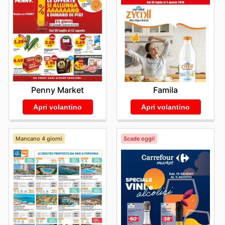
ecologica.
Rimani Aggiornato sulle Offerte Bennet: Il Tuo
Vantaggio Quotidiano
È fondamentale per i consumatori rimanere
costantemente informati sulle iniziative promozionali che
bennet propone per massimizzare i propri benefici.
Visitare regolarmente il sito ufficiale è la strategia
migliore per non perdere alcuna occasione di risparmio,
approfittando dei
bennet weekly ads
e di tutte le altre
Penny Market
Famila
bennet sales
disponibili. Controllare i
bennet flyers
e le
bennet ad
più recenti significa avere accesso diretto a
Apri volantino
Apri volantino
un'ampia gamma di prodotti scontati, che vengono
aggiornati con frequenza per offrire sempre novità
interessanti. La possibilità di scoprire i
bennet deals
del
Mancano 4 giorni
Scade oggi!
momento direttamente online rende la pianificazione
della spesa più efficiente e conveniente. Inoltre,
rimanere aggiornati sulle
bennet sales this week
permette di beneficiare di sconti esclusivi e di fare
acquisti mirati, ottimizzando il budget familiare.
L'esperienza d'acquisto presso bennet è pensata per
essere fluida e vantaggiosa, e la consultazione delle
offerte digitali ne è una componente chiave. Visit
bennet's website today to explore the best deals and