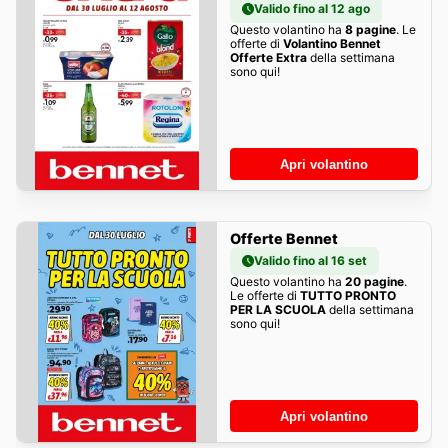
Valido fino al 12 ago
Questo volantino ha
8 pagine
. Le
offerte di
Volantino Bennet
Offerte Extra
della settimana
sono qui!
Apri volantino
Offerte Bennet
Valido fino al 16 set
Questo volantino ha
20 pagine
.
Le offerte di
TUTTO PRONTO
PER LA SCUOLA
della settimana
sono qui!
Apri volantino