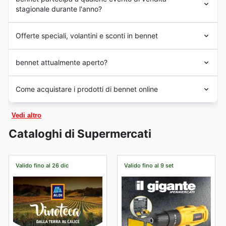
Bennet in Italia, scritto secondo le tue indicazioni:
un'opportunità imperdibile per rinnovare la propria
stagionale durante l'anno?
Fin dalla sua fondazione nel 1967, Bennet ha intrapreso
casa. L'elevata richiesta riflette la convenienza delle
un percorso di crescita costante, affermandosi come un
I bennet in Italia sono un'occasione imperdibile per i loro
offerte disponibili nei cataloghi bennet.
punto di riferimento nel panorama della grande
Offerte speciali, volantini e sconti in bennet
clienti per scoprire offerte esclusive, sconti vantaggiosi
distribuzione italiana. Nata dall'iniziativa visionaria della
e promozioni speciali su una vasta gamma di categorie
Piccoli elettrodomestici
– Molto apprezzati per la
famiglia Riva, l'azienda ha saputo evolversi, adattandosi
Ecco una descrizione promozionale ottimizzata per la
di prodotti. Seguire gli sconti settimanali, i cataloghi e le
bennet attualmente aperto?
alle esigenze di un mercato in continuo mutamento e
loro praticità e convenienza, i piccoli elettrodomestici
SEO per bennet, pensata per il mercato italiano:
offerte online che bennet aggiorna regolarmente è
costruendo un solido rapporto di fiducia con i propri
sono sempre in cima alle liste d'acquisto durante i
Scopri le Offerte Settimanali di Bennet: Convenienza e
fondamentale per non perdere queste opportunità.
I negozi bennet in Italia 6 accolgono i loro clienti con
clienti. Il loro impegno si è sempre concentrato
Qualità per la Tua Spesa
periodi promozionali. Le bennet Black Friday sales li
Come acquistare i prodotti di bennet online
Queste vendite stagionali rappresentano il momento
orari di apertura pensati per offrire flessibilità e
sull'offerta di prodotti freschi e di alta qualità, dai generi
Nel panorama della grande distribuzione in Italia,
rendono ancora più accessibili, confermandone il
ideale per fare acquisti intelligenti e ottenere il massimo
comodità. Generalmente, li trovano aperti dal mattino
alimentari essenziali, come frutta e verdura di stagione,
bennet si distingue come un punto di riferimento
Per i loro clienti in 🇮🇹 Italia, bennet offre una solida
valore dai loro acquisti.
successo tra i clienti.
presto fino alla sera, garantendo un ampio arco
a una vasta selezione di carne e pesce, garantendo
Vedi altro
consolidato per milioni di famiglie, offrendo una gamma
presenza di ecommerce, consentendo loro di accedere
Tra i principali eventi stagionali che i clienti bennet in
temporale per soddisfare le esigenze di acquisto di tutti.
sempre convenienza e un'esperienza di acquisto
completa di prodotti che spaziano dall'alimentare al
a una vasta gamma di prodotti comodamente da casa o
Italia dovrebbero tenere d'occhio ci sono:
Cataloghi di Supermercati
Abbigliamento e accessori
– Con l'avvicinarsi delle
L'obiettivo è quello di rendere la visita il più agevole
gratificante.
non-food, sempre con un occhio di riguardo alla
in mobilità. Il loro sito web ufficiale di ecommerce è il
Black Friday:
Tradizionalmente un periodo di grande
festività, l'abbigliamento e gli accessori diventano
possibile, permettendo a ciascuno di pianificare la
Oggi, Bennet vanta una presenza capillare su tutto il
convenienza e alla qualità. La loro presenza capillare sul
punto di riferimento per scoprire tutto ciò che bennet ha
fermento, il Black Friday da bennet porta con sé
propria spesa in base ai propri impegni.
territorio nazionale, con oltre 70 ipermercati e
protagonisti indiscussi. Le bennet offers consentono
territorio e la costante attenzione alle esigenze del
da offrire, dalle ultime novità ai prodotti più amati.
promozioni eccezionali su categorie molto amate come
Per chi desidera godere di un'esperienza di acquisto più
supermercati che servono quotidianamente milioni di
di acquistare capi alla moda e di qualità a prezzi
Valido fino al 26 dic
Valido fino al 9 set
consumatore li hanno resi un nome di fiducia, sinonimo
Navigare sul sito è intuitivo, permettendo ai clienti di
elettronica, elettrodomestici e abbigliamento. I clienti
tranquilla e con maggiore disponibilità di attenzione, i
famiglie italiane. La loro offerta si estende a un
di risparmio e di un'esperienza d'acquisto completa e
vantaggiosi, rispondendo a un desiderio diffuso di
esplorare facilmente l'intero assortimento e trovare
possono aspettarsi sconti significativi, spesso espressi
periodi più convenienti per visitare i punti vendita
assortimento completo di prodotti alimentari, dai marchi
gratificante. Bennet non è solo un supermercato, ma un
rinnovare il guardaroba.
esattamente ciò che cercano. L'esperienza di acquisto
in percentuale (% OFF), e talvolta anche offerte del tipo
bennet sono solitamente la metà mattina, dopo il primo
più conosciuti alle eccellenze locali, ponendo
vero e proprio partner nella vita quotidiana, capace di
online è pensata per essere semplice ed efficiente,
"prendi uno, paghi uno" (buy-one-get-one), che
afflusso della mattinata, e l'inizio del primo pomeriggio,
un'attenzione particolare ai prodotti a marchio proprio,
rispondere alle necessità di ogni membro della famiglia,
rendendo la gratificazione di ricevere i propri acquisti
Prodotti per la casa e il tempo libero
– Per rendere
rendono questo evento un vero paradiso per gli
prima dell'ondata serale. Questi momenti della giornata
sinonimo di garanzia e ottimo rapporto qualità-prezzo.
dai prodotti freschi e genuini per la tavola ai migliori
ancora più immediata.
acquirenti alla ricerca di grandi affari.
ogni ambiente più confortevole e godersi al meglio i
offrono spesso un'atmosfera più rilassata, con meno
Con un occhio sempre rivolto all'innovazione e alla