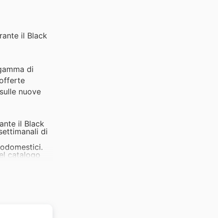
rante il Black
a gamma di
 offerte
 sulle nuove
ante il Black
settimanali di
rodomestici.
nel catalogo
profittate
bili anche
a e
sili da cucina
acquistare