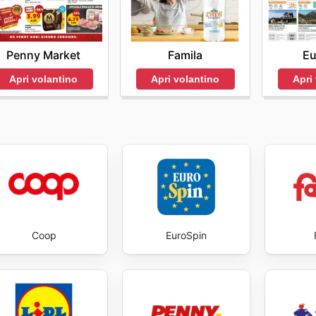
enjoy exclusive savings every day.
Penny Market
Famila
Eu
Apri volantino
Apri volantino
Apri
Coop
EuroSpin