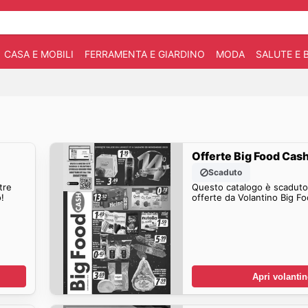
CASA E MOBILI
FERRAMENTA E GIARDINO
MODA
SALUTE E 
Offerte Big Food Cas
Scaduto
tre
Questo catalogo è scaduto.
!
offerte da Volantino Big F
Apri volanti