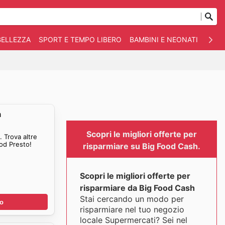
BELLEZZA
SPORT E TEMPO LIBERO
BAMBINI E NEONATI
ANIM
h
Scopri le migliori offerte per
 Trova altre
ood Presto!
risparmiare su Big Food Cash.
Scopri le migliori offerte per
risparmiare da Big Food Cash
Stai cercando un modo per
no
risparmiare nel tuo negozio
locale Supermercati? Sei nel