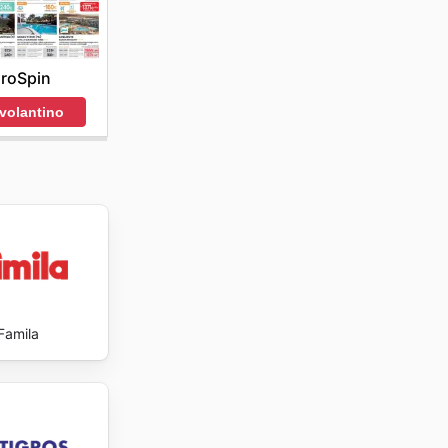
roSpin
 volantino
Famila