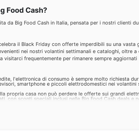
Big Food Cash?
ta da Big Food Cash in Italia, pensata per i nostri clienti du
, celebra il Black Friday con offerte imperdibili su una vast
venienti nei nostri volantini settimanali e cataloghi, oltre a
amo a visitarci frequentemente per rimanere sempre aggiornati
dite, l'elettronica di consumo è sempre molto richiesta dur
elevisori, smartphone e piccoli elettrodomestici nei volantini 
a propria casa non può perdere le offerte sui grandi elett
stati, con sconti speciali inclusi nelle Big Food Cash deals e 
io con la nostra selezione di abbigliamento e accessori. Ap
uardaroba con capi di tendenza a prezzi imbattibili, disponi
biente più accogliente e funzionale, gli articoli per la cas
 per il Black Friday su tessili, complementi d'arredo e uten
 i più piccoli, il Black Friday è l'occasione perfetta per 