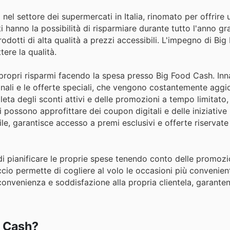
el settore dei supermercati in Italia, rinomato per offrire 
i hanno la possibilità di risparmiare durante tutto l'anno gr
odotti di alta qualità a prezzi accessibili. L'impegno di Bi
ere la qualità.
 propri risparmi facendo la spesa presso Big Food Cash. Inn
nali e le offerte speciali, che vengono costantemente aggio
eta degli sconti attivi e delle promozioni a tempo limitato,
nti possono approfittare dei coupon digitali e delle iniziativ
ile, garantisce accesso a premi esclusivi e offerte riservate
e di pianificare le proprie spese tenendo conto delle promozi
cio permette di cogliere al volo le occasioni più convenient
 convenienza e soddisfazione alla propria clientela, garant
d Cash?