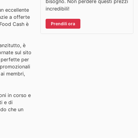
bisogno. Non perdere questi prezzi
incredibili!
un eccellente
azie a offerte
Prendili ora
g Food Cash è
anzitutto, è
rnate sul sito
 perfette per
e promozionali
 ai membri,
oni in corso e
i e di
endo che un