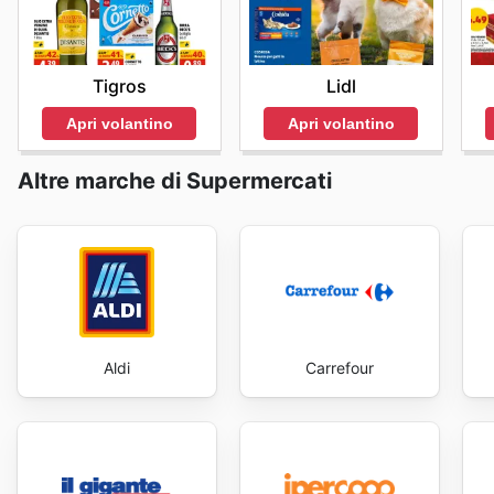
Stay up to date with Big Food Cash's weekly ads and 
Tigros
Lidl
Apri volantino
Apri volantino
Altre marche di Supermercati
Aldi
Carrefour