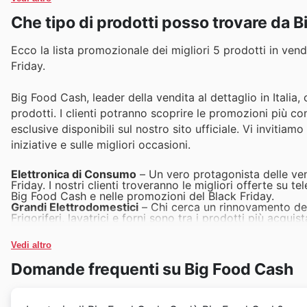
Che tipo di prodotti posso trovare da 
Ecco la lista promozionale dei migliori 5 prodotti in vendi
Friday.
Big Food Cash, leader della vendita al dettaglio in Italia
prodotti. I clienti potranno scoprire le promozioni più con
esclusive disponibili sul nostro sito ufficiale. Vi inviti
iniziative e sulle migliori occasioni.
Elettronica di Consumo
– Un vero protagonista delle ven
Friday. I nostri clienti troveranno le migliori offerte su t
Big Food Cash e nelle promozioni del Black Friday.
Grandi Elettrodomestici
– Chi cerca un rinnovamento dell
Frigoriferi, lavatrici e forni sono tra i prodotti più acqui
Black Friday.
Abbigliamento e Accessori
– La moda incontra il risparm
Vedi altro
delle Big Food Cash Black Friday sales per rinnovare il g
nelle ultime offerte.
Domande frequenti su Big Food Cash
Articoli per la Casa e Arredamento
– Per rendere ogni am
l'arredamento sono un'ottima scelta. Le nostre promozioni
sono tra le più attese.
Giocattoli e Prodotti per Bambini
– Un momento magico per