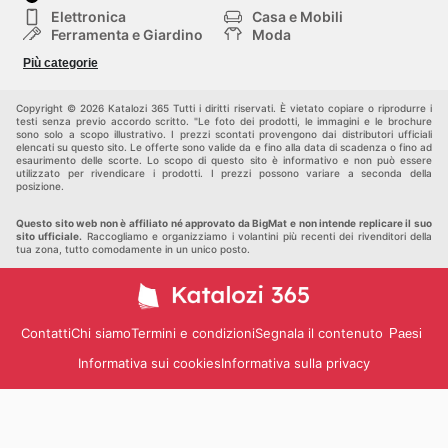
Elettronica
Casa e Mobili
Ferramenta e Giardino
Moda
Salute e Bellezza
Sport e tempo libero
Più categorie
Bambini e Neonati
Animali Domestici
Altri
Copyright © 2026 Katalozi 365 Tutti i diritti riservati. È vietato copiare o riprodurre i
testi senza previo accordo scritto. "Le foto dei prodotti, le immagini e le brochure
sono solo a scopo illustrativo. I prezzi scontati provengono dai distributori ufficiali
elencati su questo sito. Le offerte sono valide da e fino alla data di scadenza o fino ad
esaurimento delle scorte. Lo scopo di questo sito è informativo e non può essere
utilizzato per rivendicare i prodotti. I prezzi possono variare a seconda della
posizione.
Questo sito web non è affiliato né approvato da BigMat e non intende replicare il suo
sito ufficiale.
Raccogliamo e organizziamo i volantini più recenti dei rivenditori della
tua zona, tutto comodamente in un unico posto.
Contatti
Chi siamo
Termini e condizioni
Segnala il contenuto
Paesi
Informativa sui cookies
Informativa sulla privacy