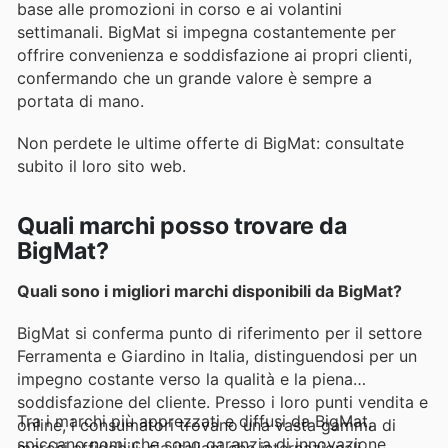
base alle promozioni in corso e ai volantini
settimanali. BigMat si impegna costantemente per
offrire convenienza e soddisfazione ai propri clienti,
confermando che un grande valore è sempre a
portata di mano.
Non perdete le ultime offerte di BigMat: consultate
subito il loro sito web.
Quali marchi posso trovare da
BigMat?
Quali sono i migliori marchi disponibili da BigMat?
BigMat si conferma punto di riferimento per il settore
Ferramenta e Giardino in Italia, distinguendosi per un
impegno costante verso la qualità e la piena
soddisfazione del cliente. Presso i loro punti vendita e
Tra i marchi più apprezzati e diffusi da BigMat,
online, i consumatori trovano una vasta gamma di
spiccano nomi che sono garanzia di innovazione,
marchi affidabili, sia italiani che internazionali,