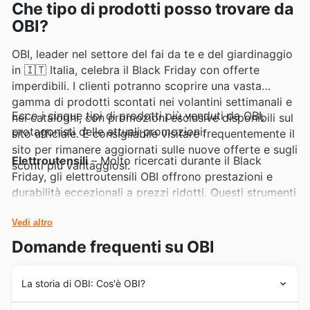
Che tipo di prodotti posso trovare da
OBI?
OBI, leader nel settore del fai da te e del giardinaggio
in 🇮🇹 Italia, celebra il Black Friday con offerte
imperdibili. I clienti potranno scoprire una vasta
gamma di prodotti scontati nei volantini settimanali e
Ecco i cinque tipi di prodotti più venduti da OBI,
nei cataloghi, con promozioni esclusive disponibili sul
protagonisti delle attuali promozioni:
sito ufficiale. È consigliabile visitare frequentemente il
sito per rimanere aggiornati sulle nuove offerte e sugli
Elettroutensili
– Molto ricercati durante il Black
sconti più vantaggiosi.
Friday, gli elettroutensili OBI offrono prestazioni e
durabilità eccezionali a prezzi ridotti. Questi strumenti
essenziali sono spesso al centro delle offerte speciali
presenti nei volantini settimanali OBI e sul sito,
Vedi altro
garantendo agli appassionati del fai da te un
Domande frequenti su OBI
eccezionale rapporto qualità-prezzo.
La storia di OBI: Cos'è OBI?
Arredo Giardino
– L'arredo giardino OBI riscuote
sempre un grande successo, specialmente in