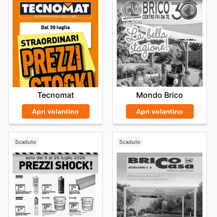
consultazione costante dell'
OBI ad
e delle diverse
OBI
sales
disponibili non solo garantisce un risparmio
tangibile, ma apre anche le porte a un mondo di
ispirazioni e soluzioni per ogni esigenza legata alla casa
e al giardino. Mantenere un occhio vigile sugli
OBI
weekly ads
è la strategia vincente per trasformare i
propri desideri in realtà, sfruttando al meglio le risorse
disponibili e ottenendo prodotti di alta qualità a prezzi
competitivi. Visita OBI's website today to explore the
best deals and start saving now.
Mondo Brico
Tecnomat
Apri volantino
Apri volantino
Scaduto
Scaduto