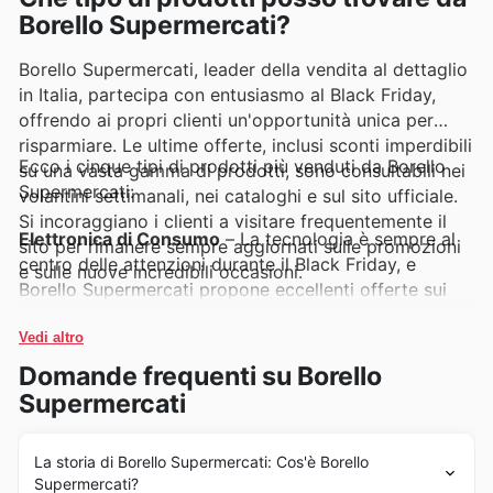
Borello Supermercati?
Borello Supermercati, leader della vendita al dettaglio
in Italia, partecipa con entusiasmo al Black Friday,
offrendo ai propri clienti un'opportunità unica per
risparmiare. Le ultime offerte, inclusi sconti imperdibili
Ecco i cinque tipi di prodotti più venduti da Borello
su una vasta gamma di prodotti, sono consultabili nei
Supermercati:
volantini settimanali, nei cataloghi e sul sito ufficiale.
Si incoraggiano i clienti a visitare frequentemente il
Elettronica di Consumo
– La tecnologia è sempre al
sito per rimanere sempre aggiornati sulle promozioni
centro delle attenzioni durante il Black Friday, e
e sulle nuove incredibili occasioni.
Borello Supermercati propone eccellenti offerte sui
migliori dispositivi elettronici. Che si tratti di
smartphone, tablet o televisori, questi articoli sono tra
Vedi altro
i più ricercati nei volantini settimanali e nelle
Domande frequenti su Borello
promozioni del sito ufficiale, garantendo sempre un
Supermercati
ottimo rapporto qualità-prezzo.
Abbigliamento e Accessori
– Il Black Friday è il
La storia di Borello Supermercati: Cos'è Borello
Supermercati?
momento ideale per rinnovare il guardaroba, e