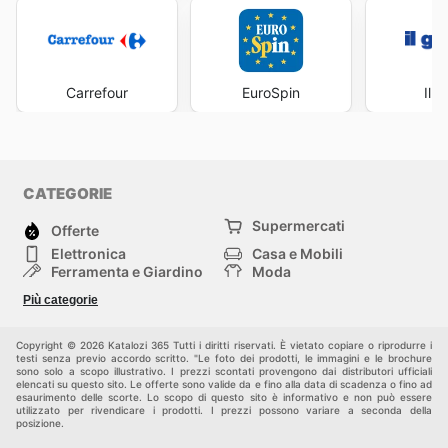
Carrefour
EuroSpin
Il 
CATEGORIE
Supermercati
Offerte
Elettronica
Casa e Mobili
Ferramenta e Giardino
Moda
Salute e Bellezza
Sport e tempo libero
Più categorie
Bambini e Neonati
Animali Domestici
Altri
Copyright © 2026 Katalozi 365 Tutti i diritti riservati. È vietato copiare o riprodurre i
testi senza previo accordo scritto. "Le foto dei prodotti, le immagini e le brochure
sono solo a scopo illustrativo. I prezzi scontati provengono dai distributori ufficiali
elencati su questo sito. Le offerte sono valide da e fino alla data di scadenza o fino ad
esaurimento delle scorte. Lo scopo di questo sito è informativo e non può essere
utilizzato per rivendicare i prodotti. I prezzi possono variare a seconda della
posizione.