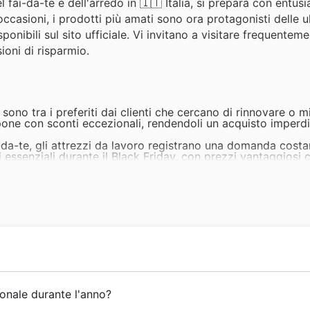
l fai-da-te e dell'arredo in 🇮🇹 Italia, si prepara con entus
le occasioni, i prodotti più amati sono ora protagonisti delle 
onibili sul sito ufficiale. Vi invitano a visitare frequentemen
ioni di risparmio.
sono tra i preferiti dai clienti che cercano di rinnovare o mi
opone con sconti eccezionali, rendendoli un acquisto imperdib
-da-te, gli attrezzi da lavoro registrano una domanda cost
 essenziali durante il Black Friday, con prezzi vantaggiosi 
als.
oni che invogliano a dedicarsi al verde, gli articoli per il gi
omozioni di Black Friday, garantendo ottimi affari che trove
nazione è un modo semplice per trasformare ogni ambiente. 
o tra i prodotti più ricercati, con offerte speciali che riflet
rni, i mobili da giardino sono una scelta popolare. Bricoca
day sales, offrendo la possibilità di arredare con stile a p
erramenta
e il
giardino
, nata in Italia con l'obiettivo di port
onale durante l'anno?
i clienti. Fin dalla sua fondazione, il brand ha intrapreso un