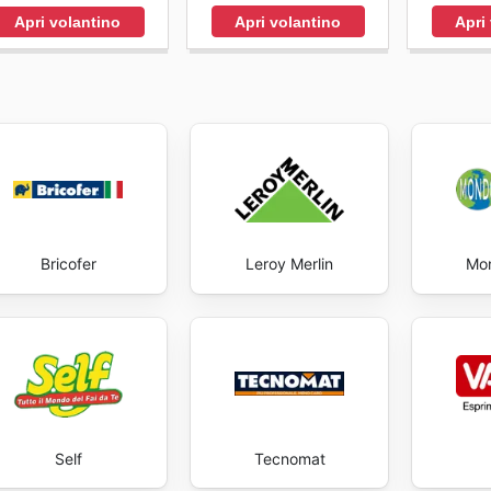
date with Bricocasa's weekly ads and enjoy exclusive saving
Apri volantino
Apri
Apri volantino
Bricofer
Leroy Merlin
Mon
Self
Tecnomat