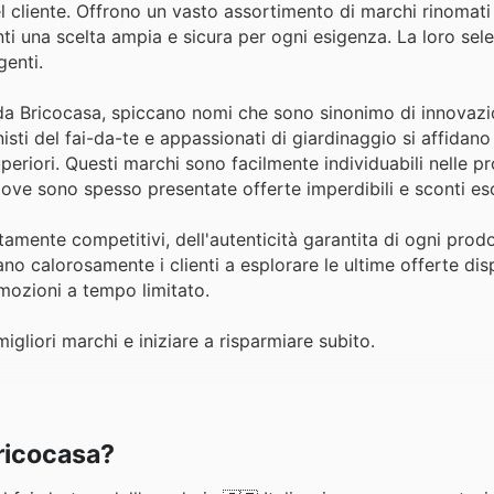
 cliente. Offrono un vasto assortimento di marchi rinomati e
enti una scelta ampia e sicura per ogni esigenza. La loro sel
genti.
e da Bricocasa, spiccano nomi che sono sinonimo di innovazi
isti del fai-da-te e appassionati di giardinaggio si affidano
eriori. Questi marchi sono facilmente individuabili nelle p
 dove sono spesso presentate offerte imperdibili e sconti esc
tamente competitivi, dell'autenticità garantita di ogni prodo
o calorosamente i clienti a esplorare le ultime offerte disp
mozioni a tempo limitato.
migliori marchi e iniziare a risparmiare subito.
Bricocasa?