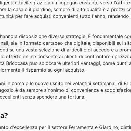
elligenti è facile grazie a un impegno costante verso l'offrir
 la casa e il giardino, sempre di alta qualità e a prezzi co
unità per fare acquisti convenienti tutto l'anno, rendendo 
a hanno a disposizione diverse strategie. È fondamentale co
ali, sia in formato cartaceo che digitale, disponibili sul sito
onti su una vasta selezione di articoli e di accedere a pro
 offerte online consente ai clienti di confrontare i prezzi 
eltà Bricocasa può sbloccare ulteriori vantaggi, come punti 
iormente il risparmio su ogni acquisto.
ni in corso e le nuove uscite nei volantini settimanali di Br
 negozio è da sempre sinonimo di convenienza e soddisfazion
eccellenti senza spendere una fortuna.
sa?
mento d'eccellenza per il settore Ferramenta e Giardino, dis