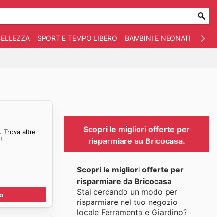
BELLEZZA
SPORT E TEMPO LIBERO
BAMBINI E NEONATI
ANIM
Scopri le migliori offerte per
 Trova altre
!
risparmiare su Bricocasa.
Scopri le migliori offerte per
risparmiare da Bricocasa
Stai cercando un modo per
no
risparmiare nel tuo negozio
locale Ferramenta e Giardino?