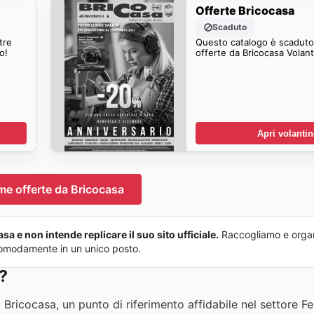
Offerte Bricocasa
Scaduto
tre
Questo catalogo è scaduto.
no Presto!
Apri volanti
ime offerte da Bricocasa
a e non intende replicare il suo sito ufficiale.
Raccogliamo e organ
o comodamente in un unico posto.
?
Bricocasa, un punto di riferimento affidabile nel settore F