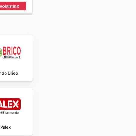
s every
 volantino
do Brico
Valex