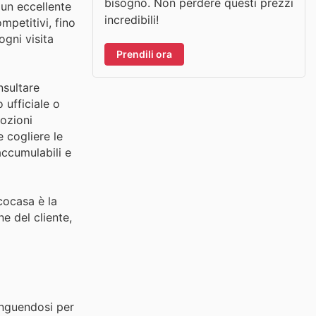
bisogno. Non perdere questi prezzi
e un eccellente
incredibili!
mpetitivi, fino
ogni visita
Prendili ora
nsultare
 ufficiale o
mozioni
e cogliere le
accumulabili e
icocasa è la
e del cliente,
tinguendosi per