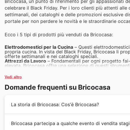
Bricocasa, un punto di riferimento per gli appassionati de
celebrare il Black Friday. Per i loro clienti più attenti al
settimanali, dei cataloghi e delle promozioni esclusive disp
portale per non perdere le novità e le straordinarie occas
Ecco i 5 tipi di prodotti più venduti da Bricocasa:
Elettrodomestici per la Cucina
– Questi elettrodomestici 
propria cucina. In vista del Black Friday, Bricocasa li pr
offerte settimanali e nei cataloghi speciali.
Attrezzi da Lavoro
– Fondamentali per ogni progetto fai
elevata. Bricocasa offre una selezione di questi strumenti
protagonisti delle ultime promozioni e delle Bricocasa de
Articoli per il Giardinaggio
– Con l'avvicinarsi delle stagi
Vedi altro
diventano un must-have. Bricocasa li include nelle sue pr
Bricocasa weekly ads e sul sito ufficiale.
Domande frequenti su Bricocasa
Illuminazione per Interni ed Esterni
– Rinnovare l'illumi
Black Friday, le soluzioni di illuminazione di Bricocasa son
e il design, e che potrete scoprire nelle Bricocasa offers.
Mobili da Giardino
– Per godersi al meglio gli spazi este
La storia di Bricocasa: Cos'è Bricocasa?
vasta gamma di opzioni durante le sue Bricocasa Black Fri
convenienti, come evidenziato nelle loro promozioni.
Bricocasa affonda le sue radici nella passione per il
f
Bricocasa partecipa a qualche evento di vendita stagi
soluzioni di qualità nelle case e nei progetti dei propr