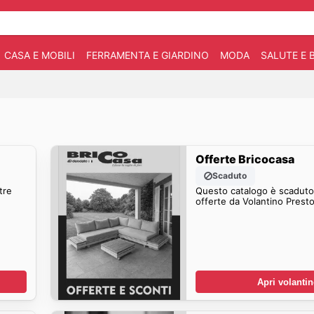
CASA E MOBILI
FERRAMENTA E GIARDINO
MODA
SALUTE E 
Offerte Bricocasa
Scaduto
tre
Questo catalogo è scaduto.
offerte da Volantino Presto
Apri volanti