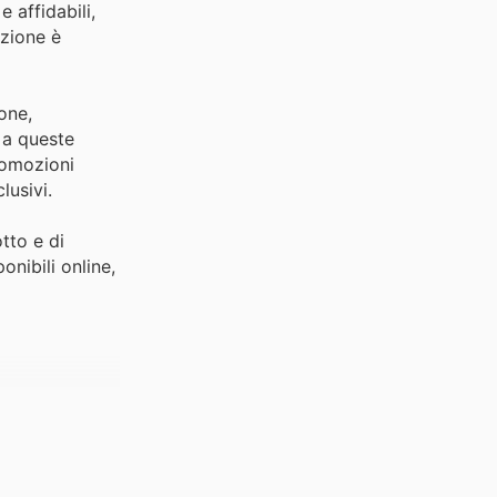
 affidabili,
ezione è
one,
 a queste
romozioni
lusivi.
tto e di
onibili online,