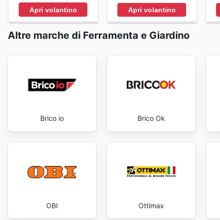
settore del fai da te e dell'arredamento. Stay up to 
Apri volantino
Apri volantino
day.
Altre marche di Ferramenta e Giardino
Brico io
Brico Ok
OBI
Ottimax