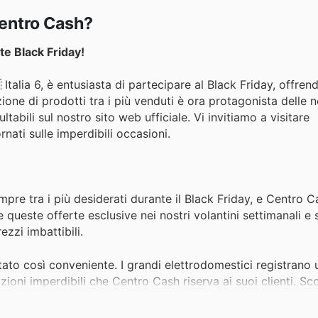
Centro Cash?
te Black Friday!
Italia 6, è entusiasta di partecipare al Black Friday, offrend
ione di prodotti tra i più venduti è ora protagonista delle n
tabili sul nostro sito web ufficiale. Vi invitiamo a visitare
ati sulle imperdibili occasioni.
empre tra i più desiderati durante il Black Friday, e Centro C
ueste offerte esclusive nei nostri volantini settimanali e s
ezzi imbattibili.
tato così conveniente. I grandi elettrodomestici registran
ioni imperdibili che Centro Cash riserva ai suoi clienti. Sco