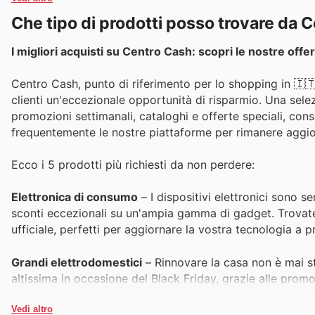
Che tipo di prodotti posso trovare da 
I migliori acquisti su Centro Cash: scopri le nostre offer
Centro Cash, punto di riferimento per lo shopping in 🇮🇹 
clienti un'eccezionale opportunità di risparmio. Una selez
promozioni settimanali, cataloghi e offerte speciali, consul
frequentemente le nostre piattaforme per rimanere aggiorn
Ecco i 5 prodotti più richiesti da non perdere:
Elettronica di consumo
– I dispositivi elettronici sono s
sconti eccezionali su un'ampia gamma di gadget. Trovate q
ufficiale, perfetti per aggiornare la vostra tecnologia a pr
Grandi elettrodomestici
– Rinnovare la casa non è mai s
altissima in occasione del Black Friday, grazie alle promoz
negli ultimi cataloghi e nelle offerte del sito.
Vedi altro