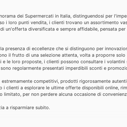
orama dei Supermercati in Italia, distinguendosi per l'imp
so i loro punti vendita, i clienti trovano un assortimento va
a di un'offerta diversificata e sempre affidabile, pensata pe
 la presenza di eccellenze che si distinguono per innovazion
o il frutto di una selezione attenta, volta a proporre solo i
e le loro proposte, i clienti possono consultare i volantini s
e sono regolarmente presentati imperdibili sconti e promozio
i estremamente competitivi, prodotti rigorosamente autentic
 i clienti a esplorare le ultime offerte disponibili online, r
o limitato, per non perdere alcuna occasione di convenienz
ia a risparmiare subito.