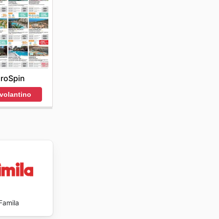
ine, ma
azione
 Centro
roSpin
 volantino
Famila