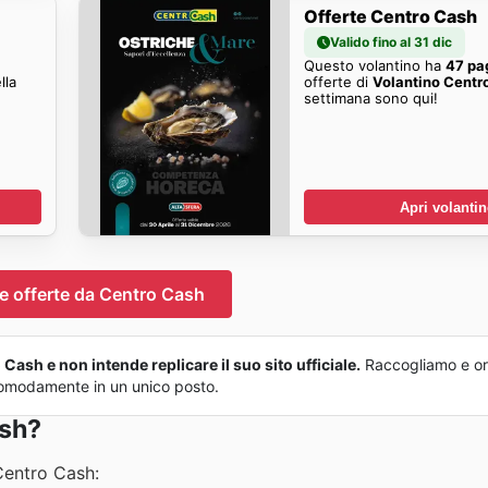
Offerte Centro Cash
Valido fino al 31 dic
Questo volantino ha
47 pa
lla
offerte di
Volantino Centr
settimana sono qui!
Apri volanti
e offerte da Centro Cash
ash e non intende replicare il suo sito ufficiale.
Raccogliamo e or
o comodamente in un unico posto.
ash?
entro Cash: