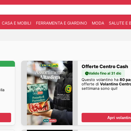
CASA E MOBILI
FERRAMENTA E GIARDINO
MODA
SALUTE E 
Offerte Centro Cash
Valido fino al 31 dic
Questo volantino ha
80 pa
offerte di
Volantino Centr
settimana sono qui!
lla
Apri volanti