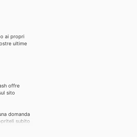
o ai propri
ostre ultime
ash offre
ul sito
o una domanda
priteli subito