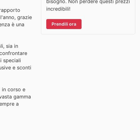
bisogno. Non perdere questi prezzi
incredibili!
 rapporto
l'anno, grazie
Prendili ora
ienza è una
, sia in
 confrontare
i speciali
usive e sconti
 in corso e
a vasta gamma
sempre a