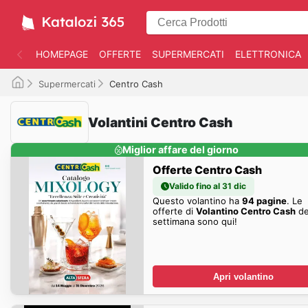
HOMEPAGE
OFFERTE
SUPERMERCATI
ELETTRONICA
Supermercati
Centro Cash
Volantini Centro Cash
Miglior affare del giorno
Offerte Centro Cash
Valido fino al 31 dic
Questo volantino ha
94 pagine
. Le
offerte di
Volantino Centro Cash
de
settimana sono qui!
Apri volantino