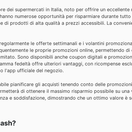
re dei supermercati in Italia, noto per offrire un eccellente
i hanno numerose opportunità per risparmiare durante tutto 
e di prodotti di alta qualità a prezzi accessibili. La conven
regolarmente le offerte settimanali e i volantini promozionali
equentemente le proprie promozioni online, permettendo di
limitato. Sono disponibili anche coupon digitali e promozion
gramma fedeltà offre ulteriori vantaggi, con ricompense escl
o l'app ufficiale del negozio.
abile pianificare gli acquisti tenendo conto delle promozioni
ermetterà di ottenere il massimo risparmio possibile su un
enza e soddisfazione, dimostrando che un ottimo valore è 
Cash?