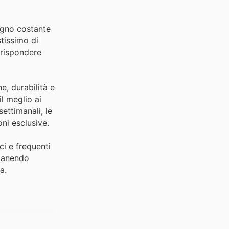
egno costante
stissimo di
r rispondere
e, durabilità e
l meglio ai
ettimanali, le
ni esclusive.
i e frequenti
imanendo
a.