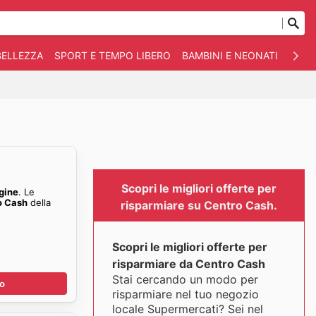
BELLEZZA
SPORT E TEMPO LIBERO
BAMBINI E NEONATI
ANIM
Scopri le migliori offerte per
gine
. Le
o Cash
della
risparmiare su Centro Cash.
Scopri le migliori offerte per
risparmiare da Centro Cash
Stai cercando un modo per
no
risparmiare nel tuo negozio
locale Supermercati? Sei nel