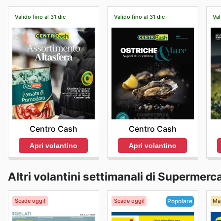
Valido fino al 31 dic
Valido fino al 31 dic
Val
Centro Cash
Centro Cash
Apri volantino
Apri volantino
Altri volantini settimanali di Supermerca
Scade oggi!
Scade oggi!
Ma
Popolare