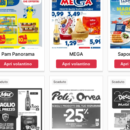
MEGA
Sapor
Pam Panorama
Apri volantino
Apri
Apri volantino
aduto
Scaduto
Scaduto