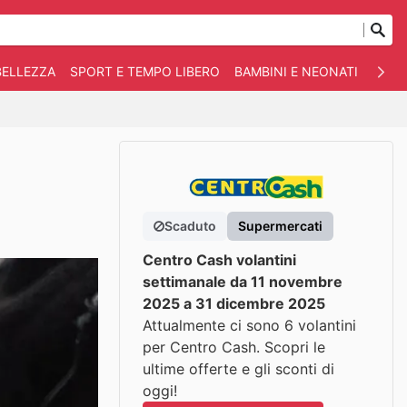
BELLEZZA
SPORT E TEMPO LIBERO
BAMBINI E NEONATI
ANIM
Scaduto
Supermercati
Centro Cash volantini
settimanale da 11 novembre
2025 a 31 dicembre 2025
Attualmente ci sono 6 volantini
per Centro Cash. Scopri le
ultime offerte e gli sconti di
oggi!