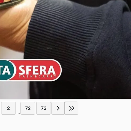
2
72
73
...