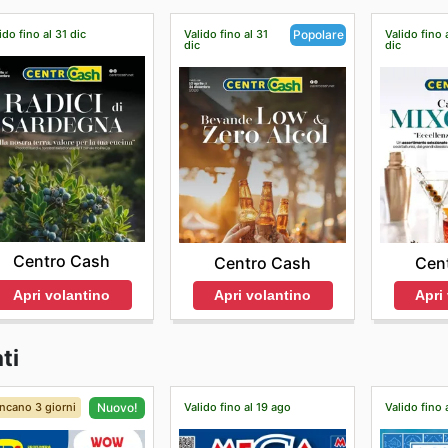
ido fino al 31 dic
Valido fino al 31
Valido fino 
Popolare
dic
dic
Centro Cash
Centro Cash
Cen
Apri volantino
Apri volantino
Apri
ti
ncano 3 giorni
Valido fino al 19 ago
Valido fino 
Nuovo!