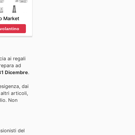
o Market
 volantino
ia ai regali
repara ad
31 Dicembre
.
esigenza, dai
tri articoli,
lio. Non
sionisti del