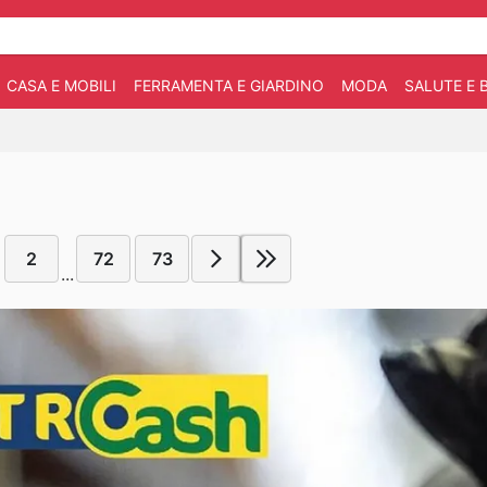
CASA E MOBILI
FERRAMENTA E GIARDINO
MODA
SALUTE E 
2
72
73
...