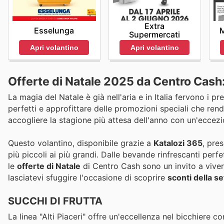
Extra
Esselunga
M
Supermercati
Apri volantino
Apri volantino
Offerte di Natale 2025 da Centro Cash:
La magia del Natale è già nell'aria e in Italia fervono i pr
perfetti e approfittare delle promozioni speciali che re
accogliere la stagione più attesa dell'anno con un'ecce
Questo volantino, disponibile grazie a
Katalozi 365
, pre
più piccoli ai più grandi. Dalle bevande rinfrescanti perf
le
offerte di Natale
di Centro Cash sono un invito a vivere
lasciatevi sfuggire l'occasione di scoprire
sconti della se
SUCCHI DI FRUTTA
La linea "Alti Piaceri" offre un'eccellenza nel bicchiere c