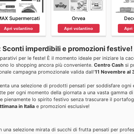
AX Supermercati
Orvea
Dec
Apri volantino
Apri volantino
Apri
 Sconti imperdibili e promozioni festive!
eparativi per le feste! È il momento ideale per iniziare la cacc
ndono lo shopping ancora più conveniente.
Centro Cash
si p
zionale campagna promozionale valida dall'
11 Novembre al 
senta una selezione di prodotti pensati per soddisfare ogni 
ette per ogni momento della giornata a una vasta gamma di al
 pienamente lo spirito festivo senza trascurare il portafog
ttimana in Italia
e promozioni esclusive!
on una selezione mirata di succhi di frutta pensati per profes