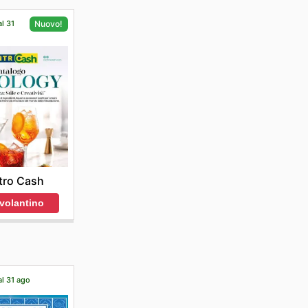
al 31
Nuovo!
tro Cash
 volantino
al 31 ago