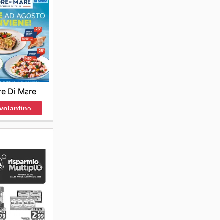
e Di Mare
 volantino