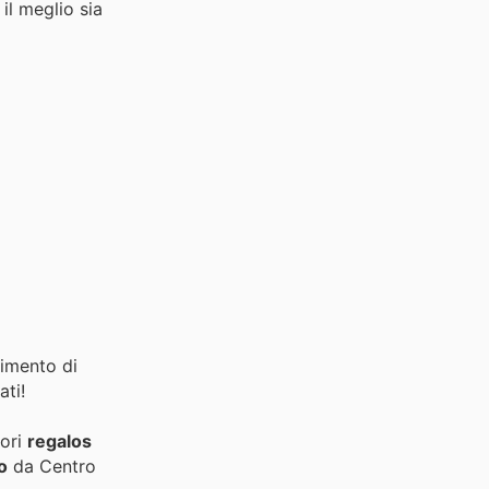
il meglio sia
i
timento di
ati!
iori
regalos
o
da Centro