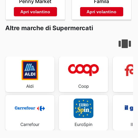
Famila
Penny Market
Apri volantino
Apri volantino
Altre marche di Supermercati
Aldi
Coop
Fa
Carrefour
EuroSpin
Il 