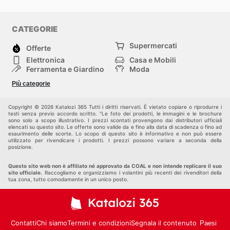
CATEGORIE
Supermercati
Offerte
Elettronica
Casa e Mobili
Ferramenta e Giardino
Moda
Salute e Bellezza
Sport e tempo libero
Più categorie
Bambini e Neonati
Animali Domestici
Altri
Copyright © 2026 Katalozi 365 Tutti i diritti riservati. È vietato copiare o riprodurre i
testi senza previo accordo scritto. "Le foto dei prodotti, le immagini e le brochure
sono solo a scopo illustrativo. I prezzi scontati provengono dai distributori ufficiali
elencati su questo sito. Le offerte sono valide da e fino alla data di scadenza o fino ad
esaurimento delle scorte. Lo scopo di questo sito è informativo e non può essere
utilizzato per rivendicare i prodotti. I prezzi possono variare a seconda della
posizione.
Questo sito web non è affiliato né approvato da COAL e non intende replicare il suo
sito ufficiale.
Raccogliamo e organizziamo i volantini più recenti dei rivenditori della
tua zona, tutto comodamente in un unico posto.
Contatti
Chi siamo
Termini e condizioni
Segnala il contenuto
Paesi