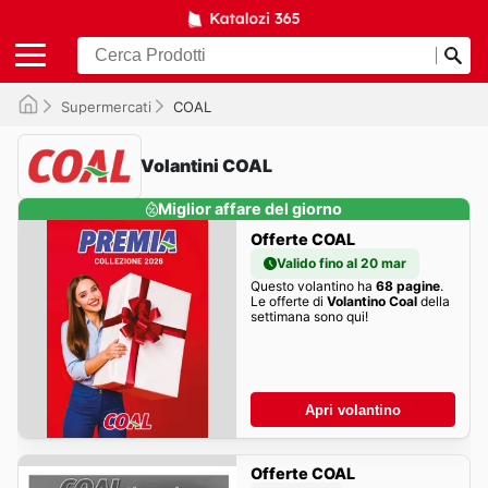
Supermercati
COAL
Volantini COAL
Miglior affare del giorno
Offerte COAL
Valido fino al 20 mar
Questo volantino ha
68 pagine
.
Le offerte di
Volantino Coal
della
settimana sono qui!
Apri volantino
Offerte COAL