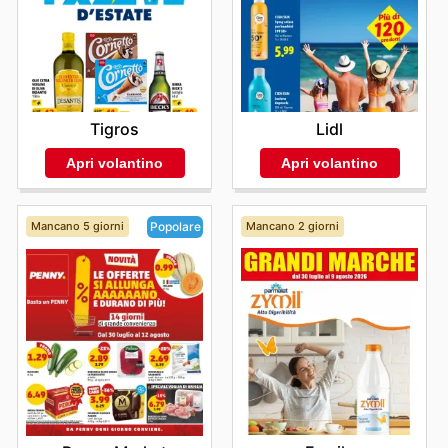
speciali è la chiave per godere appieno dei vantaggi
che il negozio mette a disposizione della sua affezionata
clientela.
Stay up to date with COAL's weekly ads and enjoy
exclusive savings every day.
Tigros
Lidl
Apri volantino
Apri volantino
Mancano 5 giorni
Mancano 2 giorni
Popolare