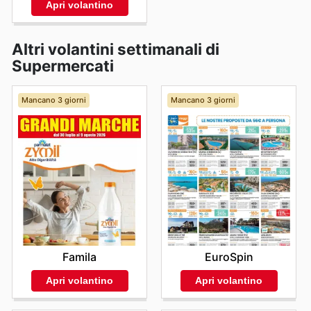
Apri volantino
Altri volantini settimanali di
Supermercati
Mancano 3 giorni
Mancano 3 giorni
Famila
EuroSpin
Apri volantino
Apri volantino