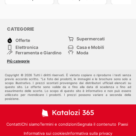
CATEGORIE
Supermercati
Offerte
Elettronica
Casa e Mobili
Ferramenta e Giardino
Moda
Salute e Bellezza
Sport e tempo libero
Più categorie
Bambini e Neonati
Animali Domestici
Altri
Copyright © 2026 Tutti i diritti riservati. È vietato copiare o riprodurre i testi senza
previo accordo scritto. "Le foto dei prodotti, le immagini e le brochure sono solo a
scopo illustrativo. I prezzi scontati provengono dai distributori ufficiali elencati su
questo sito. Le offerte sono valide da e fino alla data di scadenza o fino ad
esaurimento delle scorte. Lo scopo di questo sito è informativo e non può essere
utilizzato per rivendicare i prodotti. I prezzi possono variare a seconda della
posizione.
Contatti
Chi siamo
Termini e condizioni
Segnala il contenuto
Paesi
Informativa sui cookies
Informativa sulla privacy