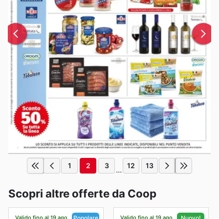
1
2
3
12
13
...
Scopri altre offerte da Coop
Valido fino al 19 ago
Valido fino al 19 ago
Popolare
Nuovo!