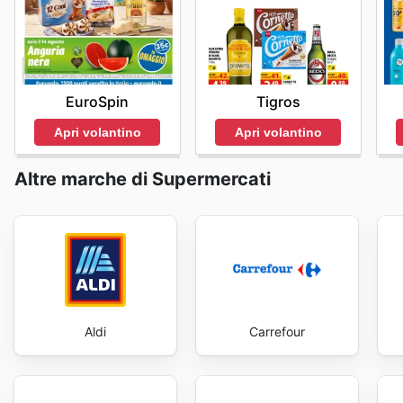
località. Per sfruttare al meglio la vostra esperienza 
visitare il sito ufficiale o di contattare il servizio clie
EuroSpin
Tigros
Apri volantino
Apri volantino
Altre marche di Supermercati
Aldi
Carrefour