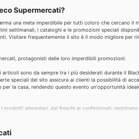
 Deco Supermercati?
erma una meta imperdibile per tutti coloro che cercano il m
ini settimanali, i cataloghi e le promozioni speciali disponibi
ienti. Visitare frequentemente il sito è il modo migliore per 
ercati, protagonisti delle loro imperdibili promozioni:
i articoli sono da sempre tra i più desiderati durante il Blac
te speciali del sito assicura ai clienti la possibilità di acc
 e per la casa, rendendo questo evento un'opportunità ideal
: I prodotti alimentari, dai freschi ai confezionati, registr
mercati, con le sue offerte dedicate nei cataloghi e sul s
a quotidiana e le scorte ancora più convenienti, specialme
ati