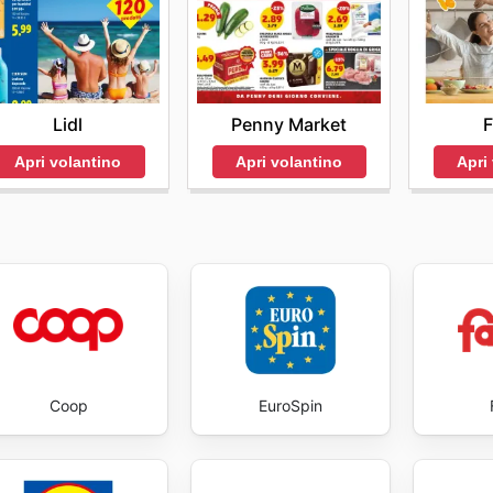
di acquisto online con Deco Supermercati, si raccomanda ai c
nti per informazioni dettagliate.
Lidl
F
Penny Market
Apri volantino
Apri
Apri volantino
Coop
EuroSpin