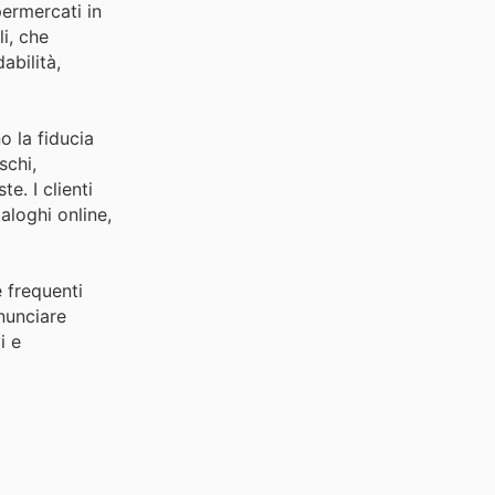
ermercati in
li, che
abilità,
o la fiducia
schi,
e. I clienti
aloghi online,
e frequenti
nunciare
i e