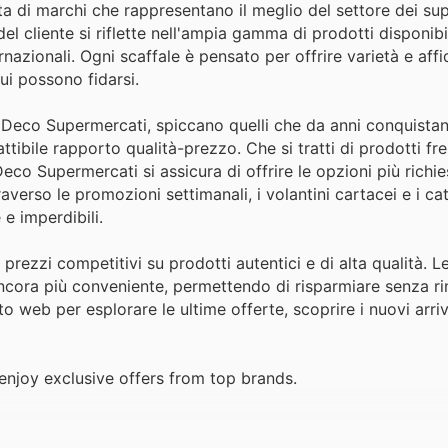
 di marchi che rappresentano il meglio del settore dei sup
del cliente si riflette nell'ampia gamma di prodotti disponibi
azionali. Ogni scaffale è pensato per offrire varietà e affid
ui possono fidarsi.
o Deco Supermercati, spiccano quelli che da anni conquistan
tibile rapporto qualità-prezzo. Che si tratti di prodotti fre
Deco Supermercati si assicura di offrire le opzioni più richiest
verso le promozioni settimanali, i volantini cartacei e i cat
e imperdibili.
rezzi competitivi su prodotti autentici e di alta qualità. L
ncora più conveniente, permettendo di risparmiare senza ri
ito web per esplorare le ultime offerte, scoprire i nuovi arriv
njoy exclusive offers from top brands.