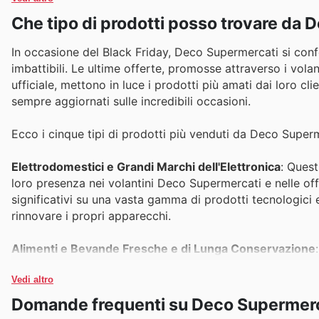
Che tipo di prodotti posso trovare da
In occasione del Black Friday, Deco Supermercati si conf
imbattibili. Le ultime offerte, promosse attraverso i volant
ufficiale, mettono in luce i prodotti più amati dai loro cl
sempre aggiornati sulle incredibili occasioni.
Ecco i cinque tipi di prodotti più venduti da Deco Superm
Elettrodomestici e Grandi Marchi dell'Elettronica
: Quest
loro presenza nei volantini Deco Supermercati e nelle offer
significativi su una vasta gamma di prodotti tecnologici
rinnovare i propri apparecchi.
Alimenti e Bevande Fresche e di Lunga Conservazione
eccezionale durante le campagne promozionali. Deco Super
a questa esigenza proponendo sconti che rendono la spes
Vedi altro
di acquisti intensi come il Black Friday.
Domande frequenti su Deco Supermerc