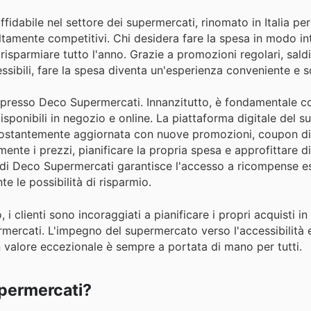
dabile nel settore dei supermercati, rinomato in Italia per 
tamente competitivi. Chi desidera fare la spesa in modo int
sparmiare tutto l'anno. Grazie a promozioni regolari, saldi 
ssibili, fare la spesa diventa un'esperienza conveniente e 
i presso Deco Supermercati. Innanzitutto, è fondamentale c
disponibili in negozio e online. La piattaforma digitale del 
e costantemente aggiornata con nuove promozioni, coupon dig
mente i prezzi, pianificare la propria spesa e approfittare di
tà di Deco Supermercati garantisce l'accesso a ricompense e
e le possibilità di risparmio.
i clienti sono incoraggiati a pianificare i propri acquisti in
rmercati. L'impegno del supermercato verso l'accessibilità e
 valore eccezionale è sempre a portata di mano per tutti.
upermercati?