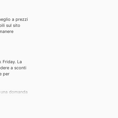
eglio a prezzi
li sul sito
rimanere
k Friday. La
edere a sconti
e per
ano una domanda
ito, risponde
nte in periodi