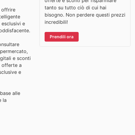
offerte e sconti per risparmiare
tanto su tutto ciò di cui hai
offrire
bisogno. Non perdere questi prezzi
elligente
incredibili!
esclusivi e
soddisfacente.
Prendili ora
onsultare
supermercato,
itali e sconti
 offerte a
sclusive e
 base alle
 la