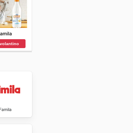
lienti di
amila
 volantino
Famila