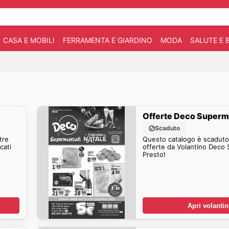
CASA E MOBILI
FERRAMENTA E GIARDINO
MODA
SALUTE E 
Offerte Deco Superm
Scaduto
tre
Questo catalogo è scaduto.
cati
offerte da Volantino Deco
Presto!
Apri volanti