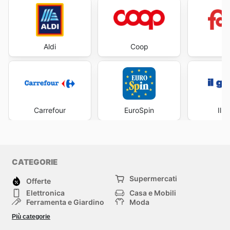
Aldi
Coop
Fa
Carrefour
EuroSpin
Il 
CATEGORIE
Supermercati
Offerte
Elettronica
Casa e Mobili
Ferramenta e Giardino
Moda
Salute e Bellezza
Sport e tempo libero
Più categorie
Bambini e Neonati
Animali Domestici
Altri