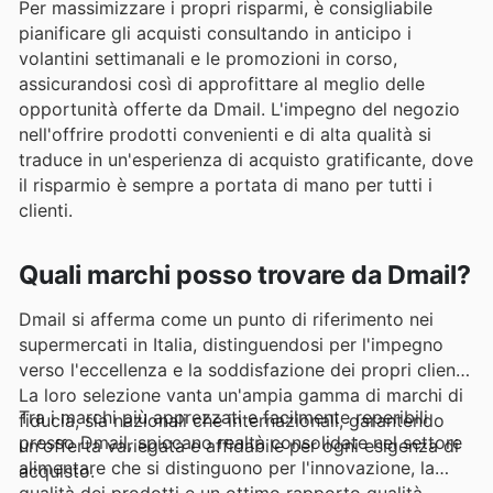
Per massimizzare i propri risparmi, è consigliabile
pianificare gli acquisti consultando in anticipo i
volantini settimanali e le promozioni in corso,
assicurandosi così di approfittare al meglio delle
opportunità offerte da Dmail. L'impegno del negozio
nell'offrire prodotti convenienti e di alta qualità si
traduce in un'esperienza di acquisto gratificante, dove
il risparmio è sempre a portata di mano per tutti i
clienti.
Quali marchi posso trovare da Dmail?
Dmail si afferma come un punto di riferimento nei
supermercati in Italia, distinguendosi per l'impegno
verso l'eccellenza e la soddisfazione dei propri clienti.
La loro selezione vanta un'ampia gamma di marchi di
Tra i marchi più apprezzati e facilmente reperibili
fiducia, sia nazionali che internazionali, garantendo
presso Dmail, spiccano realtà consolidate nel settore
un'offerta variegata e affidabile per ogni esigenza di
alimentare che si distinguono per l'innovazione, la
acquisto.
qualità dei prodotti e un ottimo rapporto qualità-