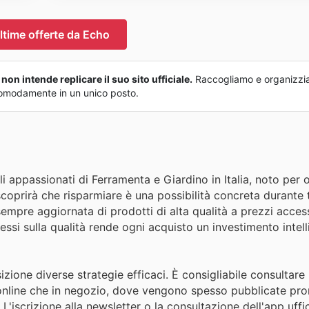
ltime offerte da Echo
on intende replicare il suo sito ufficiale.
Raccogliamo e organizzi
o comodamente in un unico posto.
i appassionati di Ferramenta e Giardino in Italia, noto per o
coprirà che risparmiare è una possibilità concreta durante t
sempre aggiornata di prodotti di alta qualità a prezzi accessi
i sulla qualità rende ogni acquisto un investimento intell
izione diverse strategie efficaci. È consigliabile consultar
sia online che in negozio, dove vengono spesso pubblicate pr
L'iscrizione alla newsletter o la consultazione dell'app uffi