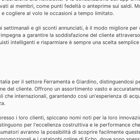
rvati ai membri, come punti fedeltà o anteprime sui saldi. M
 e cogliere al volo le occasioni a tempo limitato.
i settimanali e gli sconti annunciati, è il modo migliore per 
impegna a garantire la soddisfazione del cliente attraverso
isti intelligenti e risparmiare è sempre una scelta semplice 
talia per il settore Ferramenta e Giardino, distinguendosi pe
zione del cliente. Offrono un assortimento vasto e accuratam
li che internazionali, garantendo così un'esperienza di acqu
za.
esso i loro clienti, spiccano nomi noti per la loro innovazi
stinguono per l'eccellenza costruttiva e le performance che
nsumatori avranno la possibilità di scoprire facilmente quest
ni promozionali e i cataloghi online di Echo, dove sono spes