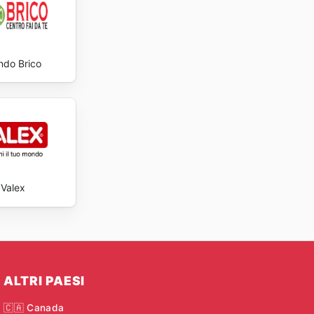
do Brico
Valex
ALTRI PAESI
🇨🇦 Canada