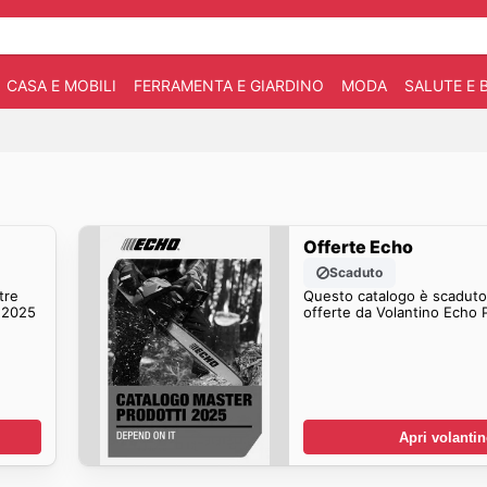
CASA E MOBILI
FERRAMENTA E GIARDINO
MODA
SALUTE E 
Offerte Echo
Scaduto
tre
Questo catalogo è scaduto.
i 2025
offerte da Volantino Echo 
Apri volanti