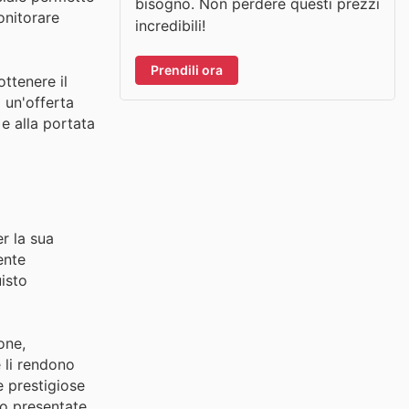
bisogno. Non perdere questi prezzi
onitorare
incredibili!
Prendili ora
ottenere il
 un'offerta
e alla portata
r la sua
ente
isto
one,
 li rendono
e prestigiose
so presentate