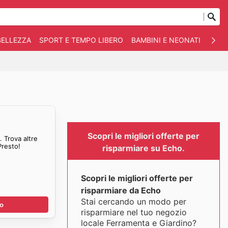
BELLEZZA
SPORT E TEMPO LIBERO
BAMBINI E NEONATI
ANIM
Scopri le migliori offerte per
 Trova altre
Presto!
risparmiare su Echo.
Scopri le migliori offerte per
risparmiare da Echo
Stai cercando un modo per
no
risparmiare nel tuo negozio
locale Ferramenta e Giardino?