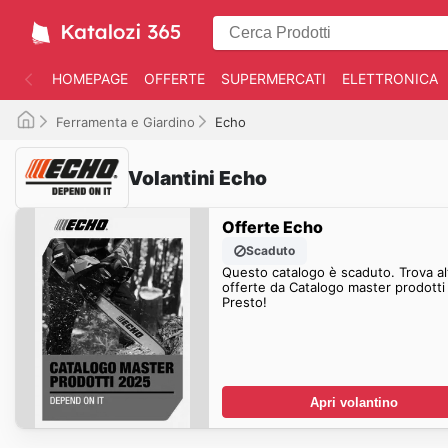
HOMEPAGE
OFFERTE
SUPERMERCATI
ELETTRONICA
Ferramenta e Giardino
Echo
Volantini Echo
Offerte Echo
Scaduto
Questo catalogo è scaduto. Trova al
offerte da Catalogo master prodott
Presto!
Apri volantino