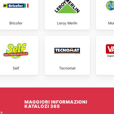
Bricofer
Leroy Merlin
Mon
Self
Tecnomat
MAGGIORI INFORMAZIONI
KATALOZI 365
ca