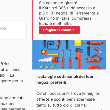
Sei nel posto giusto!
Il Katalozi 365 ti dà accesso a
più di 31 negozi di Ferramenta e
Giardino in Italia, compresi i
Echo e molti altri.
amo i
Sfogliare i volantini
ffrire
utto l'anno,
bili. La
I cataloghi settimanali dei tuoi
igente per la
negozi preferiti
Cerchi occasioni? Trova le migliori
e regolarmente
offerte e sconti per risparmiare
omozioni
tanto su tutto ciò di cui hai
ciale permette