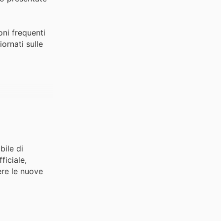
oni frequenti
ornati sulle
bile di
ficiale,
ere le nuove