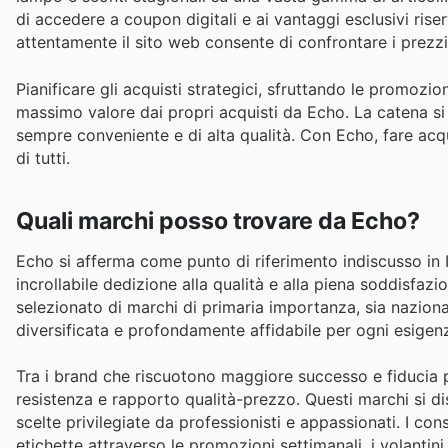
di accedere a coupon digitali e ai vantaggi esclusivi rise
attentamente il sito web consente di confrontare i prezzi
Pianificare gli acquisti strategici, sfruttando le promozion
massimo valore dai propri acquisti da Echo. La catena si 
sempre conveniente e di alta qualità. Con Echo, fare acqu
di tutti.
Quali marchi posso trovare da Echo?
Echo si afferma come punto di riferimento indiscusso in I
incrollabile dedizione alla qualità e alla piena soddisfa
selezionato di marchi di primaria importanza, sia naziona
diversificata e profondamente affidabile per ogni esigen
Tra i brand che riscuotono maggiore successo e fiducia pr
resistenza e rapporto qualità-prezzo. Questi marchi si di
scelte privilegiate da professionisti e appassionati. I co
etichette attraverso le promozioni settimanali, i volanti