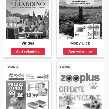
Ogni
Elite Pet sale
rappresenta un'opportunità per
dimostrare il proprio amore verso i propri animali,
provvedendo loro il meglio che il mercato ha da offrire
senza appesantire il portafoglio. La loro dedizione nel
rendere la cura degli animali accessibile e conveniente
si riflette in ogni offerta e promozione. Non perdere
l'occasione di scoprire le
Elite Pet deals
più
entusiasmanti e di approfittare delle
Elite Pet sales this
week
. Visita Elite Pet's website today to explore the
Viridea
Moby Dick
best deals and start saving now.
Apri volantino
Apri volantino
Scaduto
Scaduto