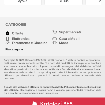
Ayoka
Giuluis
Mob
CATEGORIE
Supermercati
Offerte
Elettronica
Casa e Mobili
Ferramenta e Giardino
Moda
Salute e Bellezza
Sport e tempo libero
Più categorie
Bambini e Neonati
Animali Domestici
Altri
Copyright © 2026 Katalozi 365 Tutti i diritti riservati. È vietato copiare o riprodurre i
testi senza previo accordo scritto. "Le foto dei prodotti, le immagini e le brochure
sono solo a scopo illustrativo. I prezzi scontati provengono dai distributori ufficiali
elencati su questo sito. Le offerte sono valide da e fino alla data di scadenza o fino ad
esaurimento delle scorte. Lo scopo di questo sito è informativo e non può essere
utilizzato per rivendicare i prodotti. I prezzi possono variare a seconda della
posizione.
Questo sito web non è affiliato né approvato da Elite Pet e non intende replicare il suo
sito ufficiale.
Raccogliamo e organizziamo i volantini più recenti dei rivenditori della
tua zona, tutto comodamente in un unico posto.