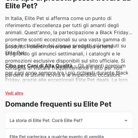
Elite Pet?
In Italia, Elite Pet si afferma come un punto di
riferimento d'eccellenza per tutti gli amanti degli
animali. Quest'anno, la partecipazione a Black Friday
promette sconti eccezionali su una vasta gamma di
Ecco la classifica dei cinque prodotti più venduti su
prodotti. I clienti troveranno le migliori offerte
Elite Pet:
sfogliando gli annunci settimanali, i cataloghi e le
promozioni esclusive disponibili sul sito ufficiale. Si
Cibo per Cani di Alta Qualità
– Gli alimenti premium
consiglia di visitare frequentemente il sito per non
per cani sono sempre tra i più richiesti durante Black
perdere le ultime novità e le imperdibili occasioni.
Friday, grazie alle eccezionali Elite Pet deals. La loro
popolarità è una testimonianza della cura che i
proprietari dedicano alla salute dei loro amici a
Vedi altro
quattro zampe. Trovate un'ampia selezione di queste
Domande frequenti su Elite Pet
prelibatezze nei nuovi Elite Pet weekly ads.
La storia di Elite Pet: Cos'è Elite Pet?
Giocattoli Interattivi per Gatti
– La richiesta di
giocattoli innovativi che stimolino l'attività fisica e
Elite Pet ha costruito la sua solida reputazione in Italia 6
mentale dei felini è in costante crescita, soprattutto in
Elite Pet partecipa a qualche evento di vendita