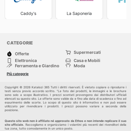
Caddy's
La Saponeria
Pi
CATEGORIE
Supermercati
Offerte
Elettronica
Casa e Mobili
Ferramenta e Giardino
Moda
Salute e Bellezza
Sport e tempo libero
Più categorie
Bambini e Neonati
Animali Domestici
Altri
Copyright © 2026 Katalozi 365 Tutti i diritti riservati. È vietato copiare o riprodurre i
testi senza previo accordo scritto. "Le foto dei prodotti, le immagini e le brochure
sono solo a scopo illustrativo. I prezzi scontati provengono dai distributori ufficiali
elencati su questo sito. Le offerte sono valide da e fino alla data di scadenza o fino ad
esaurimento delle scorte. Lo scopo di questo sito è informativo e non può essere
utilizzato per rivendicare i prodotti. I prezzi possono variare a seconda della
posizione.
Questo sito web non è affiliato né approvato da Ethos e non intende replicare il suo
sito ufficiale.
Raccogliamo e organizziamo i volantini più recenti dei rivenditori della
tua zona, tutto comodamente in un unico posto.