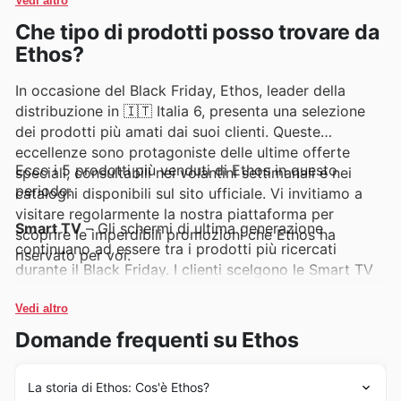
Vedi altro
Che tipo di prodotti posso trovare da
Ethos?
In occasione del Black Friday, Ethos, leader della
distribuzione in 🇮🇹 Italia 6, presenta una selezione
dei prodotti più amati dai suoi clienti. Queste
eccellenze sono protagoniste delle ultime offerte
Ecco i 5 prodotti più venduti di Ethos in questo
speciali, consultabili nei volantini settimanali e nei
periodo:
cataloghi disponibili sul sito ufficiale. Vi invitiamo a
visitare regolarmente la nostra piattaforma per
Smart TV
– Gli schermi di ultima generazione
scoprire le imperdibili promozioni che Ethos ha
continuano ad essere tra i prodotti più ricercati
riservato per voi.
durante il Black Friday. I clienti scelgono le Smart TV
per la loro innovazione tecnologica e per le incredibili
offerte che Ethos propone nei suoi volantini
Vedi altro
settimanali. Assicuratevi di controllare le ultime
Domande frequenti su Ethos
promozioni per trovare il modello perfetto per il
vostro intrattenimento domestico.
La storia di Ethos: Cos'è Ethos?