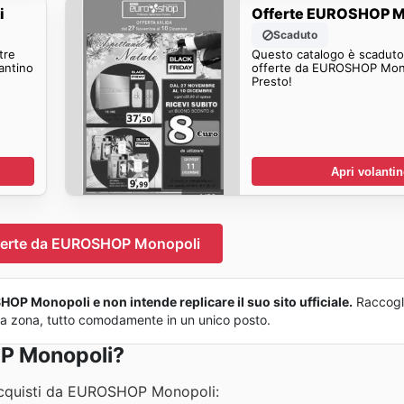
i
Offerte EUROSHOP M
Scaduto
tre
Questo catalogo è scaduto.
antino
offerte da EUROSHOP Mono
Presto!
Apri volanti
fferte da EUROSHOP Monopoli
OP Monopoli e non intende replicare il suo sito ufficiale.
Raccogl
 tua zona, tutto comodamente in un unico posto.
P Monopoli?
acquisti da EUROSHOP Monopoli: