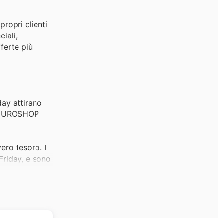
propri clienti
iali,
fferte più
day attirano
di EUROSHOP
ero tesoro. I
Friday, e sono
scelta
ovano in