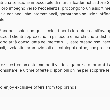
ti una selezione impeccabile di marchi leader nel settore S
 il loro impegno verso l'eccellenza, propongono un assortim
 sia nazionali che internazionali, garantendo soluzioni affida
le.
opoli, spiccano quelli celebri per la loro ricerca all'avan
ezzo. I clienti apprezzano in particolare marchi che si dist
a popolarità consolidata nel mercato. Queste prestigiose ins
ali, i volantini promozionali e i cataloghi online, che prese
zzi estremamente competitivi, della garanzia di prodotti a
nsultare le ultime offerte disponibili online per scoprire le
enjoy exclusive offers from top brands.