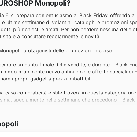
a EUROSHOP Monopoli?
a 6, si prepara con entusiasmo al Black Friday, offrendo ai 
 Le ultime settimane di volantini, cataloghi e promozioni spec
rodotti più richiesti e amati. Per non perdere nessuna delle o
il sito e a consultare regolarmente le novità.
onopoli, protagonisti delle promozioni in corso:
 sempre un punto focale delle vendite, e durante il Black Fri
 in modo prominente nei volantini e nelle offerte speciali 
re i propri gadget a prezzi imbattibili.
a casa con praticità e stile troverà in questa categoria un v
sima, specialmente nelle settimane che precedono il Black 
nopoli.
a moda, i capi di abbigliamento e gli accessori sono una 
opoli
costanti novità, questi prodotti sono tra i più cercati e si tr
li.