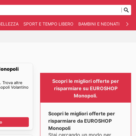
BELLEZZA
SPORT E TEMPO LIBERO
BAMBINI E NEONATI
ANIM
onopoli
Scopri le migliori offerte per
 Trova altre
poli Volantino
risparmiare su EUROSHOP
Monopoli.
Scopri le migliori offerte per
risparmiare da EUROSHOP
no
Monopoli
Stai cercando un modo per