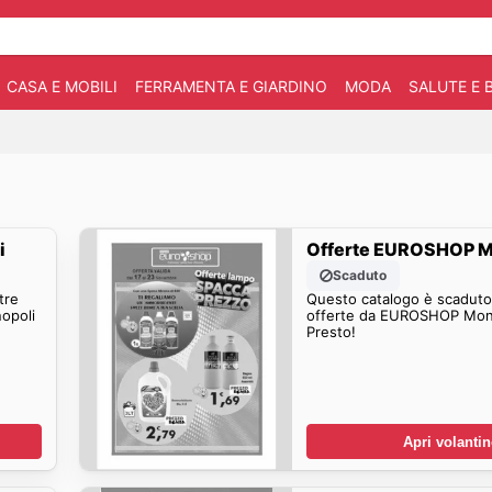
CASA E MOBILI
FERRAMENTA E GIARDINO
MODA
SALUTE E 
i
Offerte EUROSHOP M
Scaduto
tre
Questo catalogo è scaduto.
opoli
offerte da EUROSHOP Mono
Presto!
Apri volanti