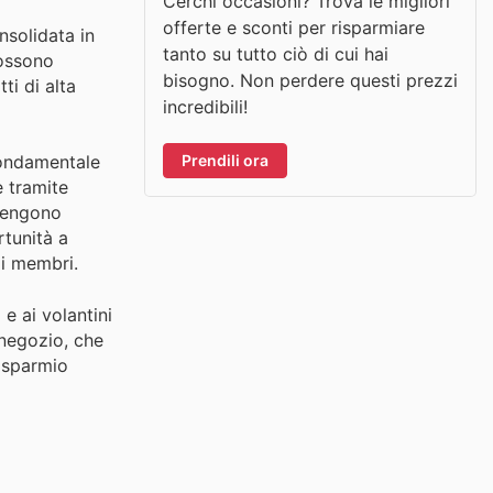
Cerchi occasioni? Trova le migliori
offerte e sconti per risparmiare
nsolidata in
tanto su tutto ciò di cui hai
possono
bisogno. Non perdere questi prezzi
ti di alta
incredibili!
Prendili ora
fondamentale
e tramite
 vengono
rtunità a
ai membri.
 e ai volantini
negozio, che
risparmio