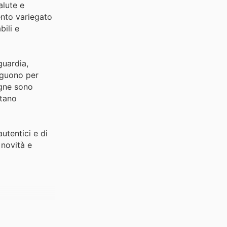
alute e
ento variegato
bili e
guardia,
inguono per
egne sono
ntano
utentici e di
 novità e