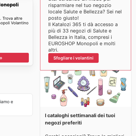
onopoli
risparmiare nel tuo negozio
locale Salute e Bellezza? Sei nel
posto giusto!
 Trova altre
poli Volantino
Il Katalozi 365 ti dà accesso a
più di 33 negozi di Salute e
Bellezza in Italia, compresi i
EUROSHOP Monopoli e molti
altri.
Sfogliare i volantini
no
iamo e
I cataloghi settimanali dei tuoi
negozi preferiti