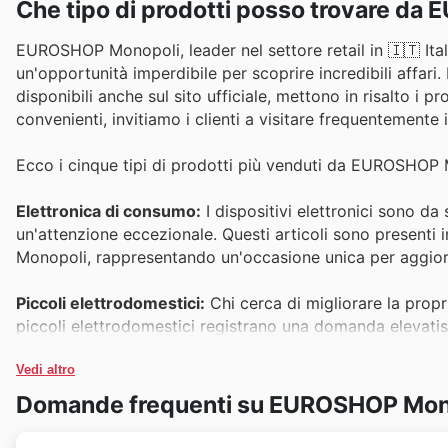
Che tipo di prodotti posso trovare d
EUROSHOP Monopoli, leader nel settore retail in 🇮🇹 Itali
un'opportunità imperdibile per scoprire incredibili affari.
disponibili anche sul sito ufficiale, mettono in risalto i p
convenienti, invitiamo i clienti a visitare frequentemente 
Ecco i cinque tipi di prodotti più venduti da EUROSHOP M
Elettronica di consumo:
I dispositivi elettronici sono da
un'attenzione eccezionale. Questi articoli sono presenti
Monopoli, rappresentando un'occasione unica per aggiorna
Piccoli elettrodomestici:
Chi cerca di migliorare la propri
piccoli elettrodomestici registrano una domanda elevatis
sempre protagonisti delle migliori offerte EUROSHOP Mo
Vedi altro
Abbigliamento e accessori:
Per un guardaroba sempre all
Domande frequenti su EUROSHOP Mon
privilegiata. Grazie alla loro popolarità stagionale e alle 
numerosi sconti speciali sui cataloghi EUROSHOP Monopo