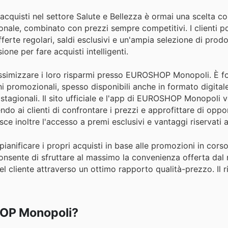
cquisti nel settore Salute e Bellezza è ormai una scelta co
zionale, combinato con prezzi sempre competitivi. I clienti 
ferte regolari, saldi esclusivi e un'ampia selezione di prodot
one per fare acquisti intelligenti.
 massimizzare i loro risparmi presso EUROSHOP Monopoli. È 
ni promozionali, spesso disponibili anche in formato digital
stagionali. Il sito ufficiale e l'app di EUROSHOP Monopoli
do ai clienti di confrontare i prezzi e approfittare di oppo
ce inoltre l'accesso a premi esclusivi e vantaggi riservati 
i pianificare i propri acquisti in base alle promozioni in corso
sente di sfruttare al massimo la convenienza offerta dal 
l cliente attraverso un ottimo rapporto qualità-prezzo. Il 
HOP Monopoli?