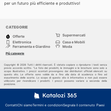
per un futuro più efficiente e produttivo!
CATEGORIE
Supermercati
Offerte
Elettronica
Casa e Mobili
Ferramenta e Giardino
Moda
Salute e Bellezza
Sport e tempo libero
Più categorie
Bambini e Neonati
Animali Domestici
Altri
Copyright © 2026 Tutti i diritti riservati. È vietato copiare o riprodurre i testi senza
previo accordo scritto. "Le foto dei prodotti, le immagini e le brochure sono solo a
scopo illustrativo. I prezzi scontati provengono dai distributori ufficiali elencati su
questo sito. Le offerte sono valide da e fino alla data di scadenza o fino ad
esaurimento delle scorte. Lo scopo di questo sito è informativo e non può essere
utilizzato per rivendicare i prodotti. I prezzi possono variare a seconda della
posizione.
Contatti
Chi siamo
Termini e condizioni
Segnala il contenuto
Paesi