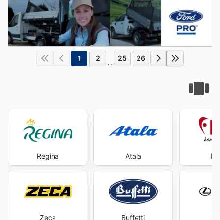
1
2
25
26
...
Regina
Atala
Fi
Zeca
Buffetti
L