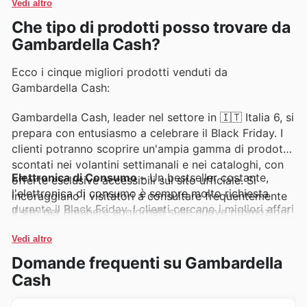
Vedi altro
online, dove sono sempre presenti offerte esclusive e
Che tipo di prodotti posso trovare da
promozioni imperdibili.
Gambardella Cash?
Ecco i cinque migliori prodotti venduti da
Gambardella Cash:
Gambardella Cash, leader nel settore in 🇮🇹 Italia 6, si
prepara con entusiasmo a celebrare il Black Friday. I
clienti potranno scoprire un'ampia gamma di prodotti
scontati nei volantini settimanali e nei cataloghi, con
Elettronica di Consumo
– Un bestseller costante,
offerte esclusive accessibili sul sito ufficiale. Si
l'elettronica di consumo è sempre molto richiesta
incoraggiano i visitatori a consultare frequentemente
durante il Black Friday. I clienti cercano i migliori affari
il sito per rimanere aggiornati sulle nuove promozioni
su smartphone, televisori e laptop, e Gambardella
e sulle migliori offerte disponibili.
Cash presenta regolarmente queste categorie nelle
Vedi altro
sue promozioni più convenienti.
Domande frequenti su Gambardella
Cash
Grandi Elettrodomestici
– Al centro delle case degli
italiani, i grandi elettrodomestici come frigoriferi e