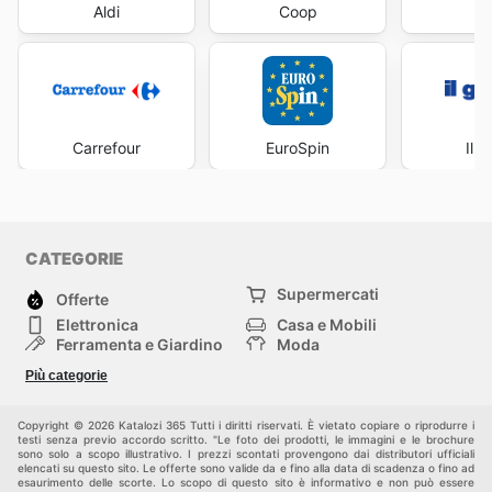
Aldi
Coop
Fa
Carrefour
EuroSpin
Il 
CATEGORIE
Supermercati
Offerte
Elettronica
Casa e Mobili
Ferramenta e Giardino
Moda
Salute e Bellezza
Sport e tempo libero
Più categorie
Bambini e Neonati
Animali Domestici
Altri
Copyright © 2026 Katalozi 365 Tutti i diritti riservati. È vietato copiare o riprodurre i
testi senza previo accordo scritto. "Le foto dei prodotti, le immagini e le brochure
sono solo a scopo illustrativo. I prezzi scontati provengono dai distributori ufficiali
elencati su questo sito. Le offerte sono valide da e fino alla data di scadenza o fino ad
esaurimento delle scorte. Lo scopo di questo sito è informativo e non può essere