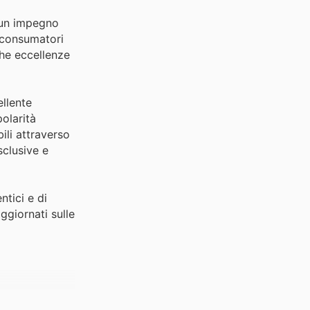
r un impegno
i consumatori
che eccellenze
llente
olarità
ili attraverso
sclusive e
ntici e di
aggiornati sulle