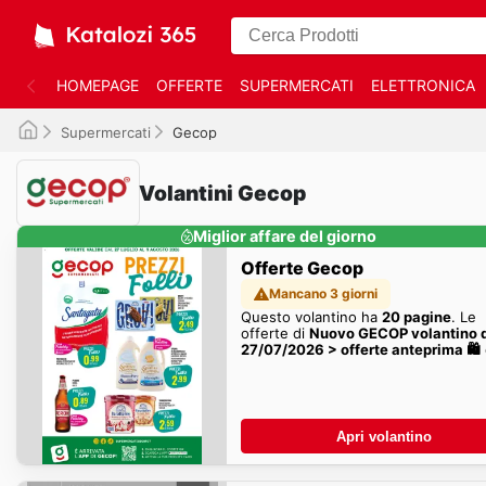
HOMEPAGE
OFFERTE
SUPERMERCATI
ELETTRONICA
Supermercati
Gecop
Volantini Gecop
Miglior affare del giorno
Offerte Gecop
Mancano 3 giorni
Questo volantino ha
20 pagine
. Le
offerte di
Nuovo GECOP volantino 
27/07/2026 > offerte anteprima 🛍️
settimana sono qui!
Apri volantino