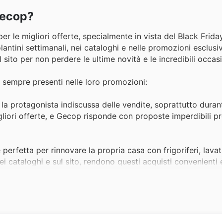
Gecop?
r le migliori offerte, specialmente in vista del Black Friday.
ntini settimanali, nei cataloghi e nelle promozioni esclusiv
il sito per non perdere le ultime novità e le incredibili occasi
, sempre presenti nelle loro promozioni:
a protagonista indiscussa delle vendite, soprattutto durant
 migliori offerte, e Gecop risponde con proposte imperdibili pr
erfetta per rinnovare la propria casa con frigoriferi, lavatri
nei cataloghi e sul sito, rendono questi acquisti convenienti
rsona, i piccoli elettrodomestici sono sempre molto richiest
armente questi articoli nelle sue promozioni del Black Frid