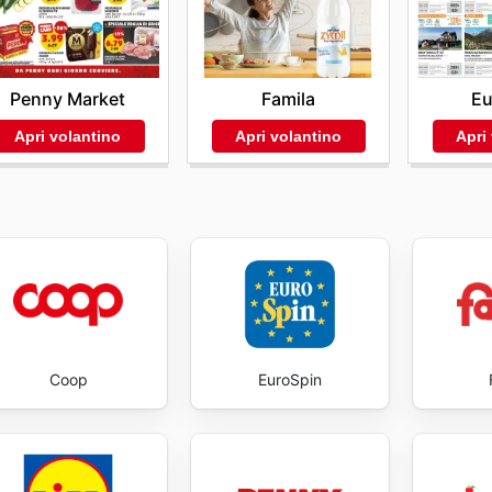
iflette nella costante pubblicazione di aggiornamenti e nella
Gecop's website today to explore the best deals and start sa
Penny Market
Famila
Eu
Apri volantino
Apri volantino
Apri
Coop
EuroSpin