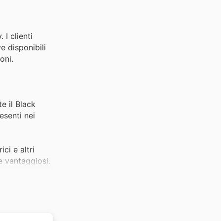
 I clienti
e disponibili
oni.
e il Black
esenti nei
ci e altri
 e vantaggiosi.
i e
ay, offrendo