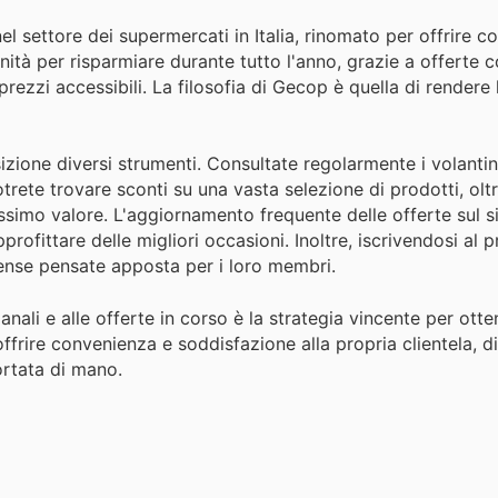
 settore dei supermercati in Italia, rinomato per offrire c
nità per risparmiare durante tutto l'anno, grazie a offerte co
rezzi accessibili. La filosofia di Gecop è quella di rendere 
zione diversi strumenti. Consultate regolarmente i volantini
Potrete trovare sconti su una vasta selezione di prodotti, olt
simo valore. L'aggiornamento frequente delle offerte sul sit
profittare delle migliori occasioni. Inoltre, iscrivendosi a
pense pensate apposta per i loro membri.
anali e alle offerte in corso è la strategia vincente per otten
rire convenienza e soddisfazione alla propria clientela, 
ortata di mano.