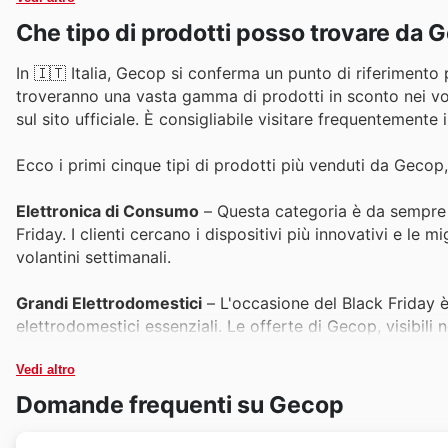
Che tipo di prodotti posso trovare da 
In 🇮🇹 Italia, Gecop si conferma un punto di riferimento pe
troveranno una vasta gamma di prodotti in sconto nei vola
sul sito ufficiale. È consigliabile visitare frequentemente 
Ecco i primi cinque tipi di prodotti più venduti da Gecop
Elettronica di Consumo
– Questa categoria è da sempre l
Friday. I clienti cercano i dispositivi più innovativi e le
volantini settimanali.
Grandi Elettrodomestici
– L'occasione del Black Friday è p
elettrodomestici essenziali. Le offerte di Gecop, visibili 
Vedi altro
Piccoli Elettrodomestici
– Dalla cucina alla cura della pe
rappresentano un'ottima idea regalo. Gecop include regol
Domande frequenti su Gecop
sconti eccezionali nei suoi "deals".