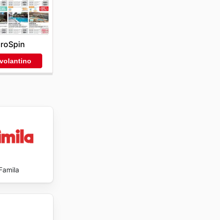
 cura
ving
roSpin
 volantino
Famila