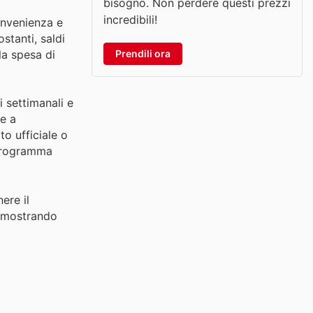
bisogno. Non perdere questi prezzi
incredibili!
onvenienza e
stanti, saldi
Prendili ora
la spesa di
 settimanali e
re a
o ufficiale o
l programma
ere il
dimostrando