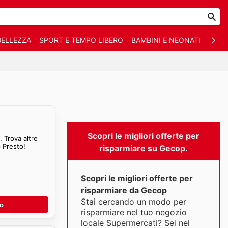
BELLEZZA
SPORT E TEMPO LIBERO
BAMBINI E NEONATI
ANIM
Scopri le migliori offerte per
 Trova altre
 Presto!
risparmiare su Gecop.
Scopri le migliori offerte per
risparmiare da Gecop
Stai cercando un modo per
no
risparmiare nel tuo negozio
locale Supermercati? Sei nel