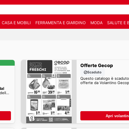
CASA E MOBILI
FERRAMENTA E GIARDINO
MODA
SALUTE E 
Offerte Gecop
Scaduto
Questo catalogo è scaduto.
offerte da Volantino Gecop
dal
della
Apri volanti