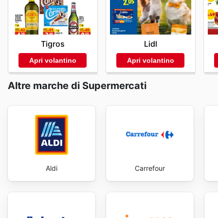
aggiornate.
rendere accessibili e convenienti i propri prodotti si r
dedicata alla presentazione delle loro offerte. Visit 
now.
Tigros
Lidl
Apri volantino
Apri volantino
Altre marche di Supermercati
Aldi
Carrefour