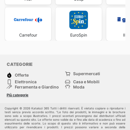
Carrefour
EuroSpin
Il 
CATEGORIE
Supermercati
Offerte
Elettronica
Casa e Mobili
Ferramenta e Giardino
Moda
Salute e Bellezza
Sport e tempo libero
Più categorie
Bambini e Neonati
Animali Domestici
Altri
Copyright © 2026 Katalozi 365 Tutti i diritti riservati. È vietato copiare o riprodurre i
testi senza previo accordo scritto. "Le foto dei prodotti, le immagini e le brochure
sono solo a scopo illustrativo. I prezzi scontati provengono dai distributori ufficiali
elencati su questo sito. Le offerte sono valide da e fino alla data di scadenza o fino ad
esaurimento delle scorte. Lo scopo di questo sito è informativo e non può essere
utilizzato per rivendicare i prodotti. I prezzi possono variare a seconda della