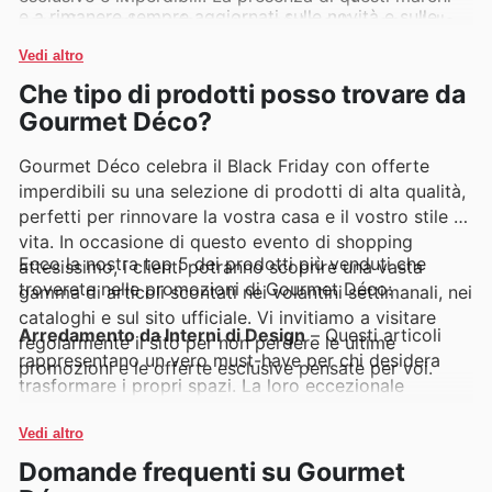
e a rimanere sempre aggiornati sulle novità e sulle
garantisce un'esperienza d'acquisto all'insegna della
promozioni a tempo limitato.
qualità e della convenienza.
Vedi altro
Che tipo di prodotti posso trovare da
Gourmet Déco?
Gourmet Déco celebra il Black Friday con offerte
imperdibili su una selezione di prodotti di alta qualità,
perfetti per rinnovare la vostra casa e il vostro stile di
vita. In occasione di questo evento di shopping
Ecco la nostra top 5 dei prodotti più venduti che
attesissimo, i clienti potranno scoprire una vasta
troverete nelle promozioni di Gourmet Déco:
gamma di articoli scontati nei volantini settimanali, nei
cataloghi e sul sito ufficiale. Vi invitiamo a visitare
Arredamento da Interni di Design
– Questi articoli
regolarmente il sito per non perdere le ultime
rappresentano un vero must-have per chi desidera
promozioni e le offerte esclusive pensate per voi.
trasformare i propri spazi. La loro eccezionale
popolarità è confermata dalle numerose ricerche e
acquisti, rendendoli protagonisti assoluti delle offerte
Vedi altro
del Black Friday di Gourmet Déco, consultabili nei
Domande frequenti su Gourmet
volantini settimanali. Sono l'occasione perfetta per