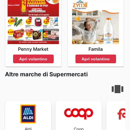
and start saving now.
Penny Market
Famila
Apri volantino
Apri volantino
Altre marche di Supermercati
Aldi
Coop
Fa