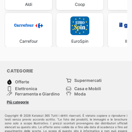
Aldi
Coop
Fa
Carrefour
EuroSpin
Il 
CATEGORIE
Supermercati
Offerte
Elettronica
Casa e Mobili
Ferramenta e Giardino
Moda
Salute e Bellezza
Sport e tempo libero
Più categorie
Bambini e Neonati
Animali Domestici
Altri
Copyright © 2026 Katalozi 365 Tutti i diritti riservati. È vietato copiare o riprodurre i
testi senza previo accordo scritto. "Le foto dei prodotti, le immagini e le brochure
sono solo a scopo illustrativo. I prezzi scontati provengono dai distributori ufficiali
elencati su questo sito. Le offerte sono valide da e fino alla data di scadenza o fino ad
esaurimento delle scorte. Lo scopo di questo sito è informativo e non può essere