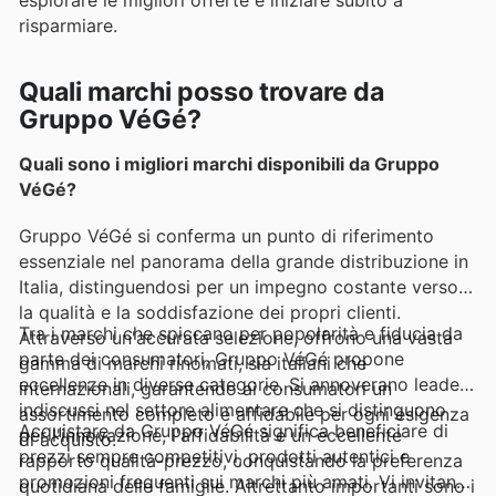
esplorare le migliori offerte e iniziare subito a
risparmiare.
Quali marchi posso trovare da
Gruppo VéGé?
Quali sono i migliori marchi disponibili da Gruppo
VéGé?
Gruppo VéGé si conferma un punto di riferimento
essenziale nel panorama della grande distribuzione in
Italia, distinguendosi per un impegno costante verso
la qualità e la soddisfazione dei propri clienti.
Tra i marchi che spiccano per popolarità e fiducia da
Attraverso un'accurata selezione, offrono una vasta
parte dei consumatori, Gruppo VéGé propone
gamma di marchi rinomati, sia italiani che
eccellenze in diverse categorie. Si annoverano leader
internazionali, garantendo ai consumatori un
indiscussi nel settore alimentare che si distinguono
assortimento completo e affidabile per ogni esigenza
Acquistare da Gruppo VéGé significa beneficiare di
per l'innovazione, l'affidabilità e un eccellente
di acquisto.
prezzi sempre competitivi, prodotti autentici e
rapporto qualità-prezzo, conquistando la preferenza
promozioni frequenti sui marchi più amati. Vi invitano
quotidiana delle famiglie. Altrettanto importanti sono i