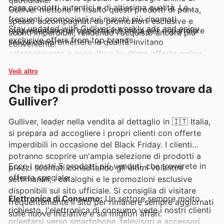
casa prodotti autentici e di altissima qualità. Le
Gulliver mettono in risalto questi prodotti di punta,
frequenti promozioni sui marchi più rinomati
spesso accompagnati da promozioni esclusive e
Stay updated with Gulliver's weekly ads and enjoy
rappresentano un'opportunità unica per risparmiare
sconti imperdibili, rendendo l'acquisto ancora più
exclusive offers from top brands.
senza compromettere la qualità. Invitano
conveniente.
calorosamente a consultare le ultime offerte online
per rimanere sempre informati sulle novità e sulle
Vedi altro
promozioni a tempo limitato.
Che tipo di prodotti posso trovare da
Gulliver?
Gulliver, leader nella vendita al dettaglio in 🇮🇹 Italia,
si prepara ad accogliere i propri clienti con offerte
imperdibili in occasione del Black Friday. I clienti
potranno scoprire un'ampia selezione di prodotti a
Ecco i nostri 5 prodotti più venduti, che troverete in
prezzi scontati consultando gli ultimi volantini
offerta speciale:
settimanali, i cataloghi e le promozioni esclusive
disponibili sul sito ufficiale. Si consiglia di visitare
Elettronica di Consumo:
Un settore sempre molto
frequentemente il sito per rimanere sempre aggiornati
richiesto, l'elettronica di consumo vede i nostri clienti
sulle nuove iniziative e sui migliori affari.
orientarsi verso smartphone, televisori e accessori