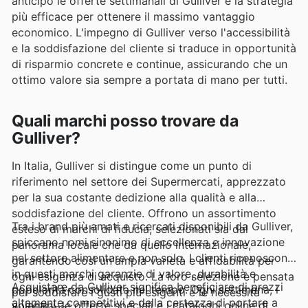
anticipo le offerte settimanali di Gulliver è la strategia
più efficace per ottenere il massimo vantaggio
economico. L'impegno di Gulliver verso l'accessibilità
e la soddisfazione del cliente si traduce in opportunità
di risparmio concrete e continue, assicurando che un
ottimo valore sia sempre a portata di mano per tutti.
Quali marchi posso trovare da
Gulliver?
In Italia, Gulliver si distingue come un punto di
riferimento nel settore dei Supermercati, apprezzato
per la sua costante dedizione alla qualità e alla
soddisfazione del cliente. Offrono un assortimento
Tra i brand più amati e ricercati disponibili da Gulliver,
esteso di marchi di fiducia, selezionati sia dal
spiccano nomi sinonimo di eccellenza e innovazione
panorama locale che da quello internazionale,
nel settore alimentare e non solo. I clienti riconoscono
garantendo così un'ampia varietà e affidabilità per
in questi marchi garanzie di valore, durabilità e
ogni esigenza di acquisto. La loro selezione è pensata
Acquistare da Gulliver significa beneficiare di prezzi
popolarità consolidata nel tempo. Ogni settimana, i
per soddisfare i gusti più esigenti e le necessità
altamente competitivi e della certezza di portare a
volantini, le offerte speciali e i cataloghi online di
quotidiane.