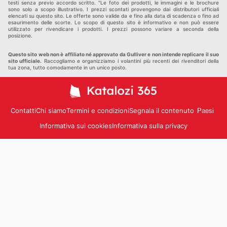
testi senza previo accordo scritto. "Le foto dei prodotti, le immagini e le brochure
sono solo a scopo illustrativo. I prezzi scontati provengono dai distributori ufficiali
elencati su questo sito. Le offerte sono valide da e fino alla data di scadenza o fino ad
esaurimento delle scorte. Lo scopo di questo sito è informativo e non può essere
utilizzato per rivendicare i prodotti. I prezzi possono variare a seconda della
posizione.
Questo sito web non è affiliato né approvato da Gulliver e non intende replicare il suo
sito ufficiale.
Raccogliamo e organizziamo i volantini più recenti dei rivenditori della
tua zona, tutto comodamente in un unico posto.
Contatti
Chi siamo
Termini e condizioni
Segnala il contenuto
Paesi
Informativa sui cookies
Informativa sulla privacy