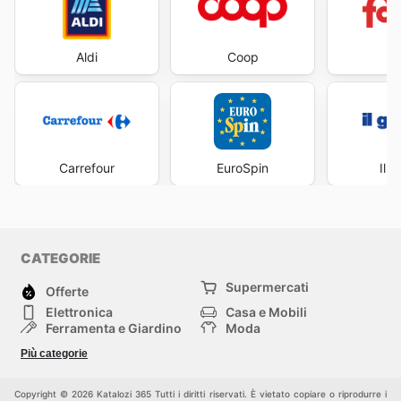
Aldi
Coop
Fa
Carrefour
EuroSpin
Il 
CATEGORIE
Supermercati
Offerte
Elettronica
Casa e Mobili
Ferramenta e Giardino
Moda
Salute e Bellezza
Sport e tempo libero
Più categorie
Bambini e Neonati
Animali Domestici
Altri
Copyright © 2026 Katalozi 365 Tutti i diritti riservati. È vietato copiare o riprodurre i