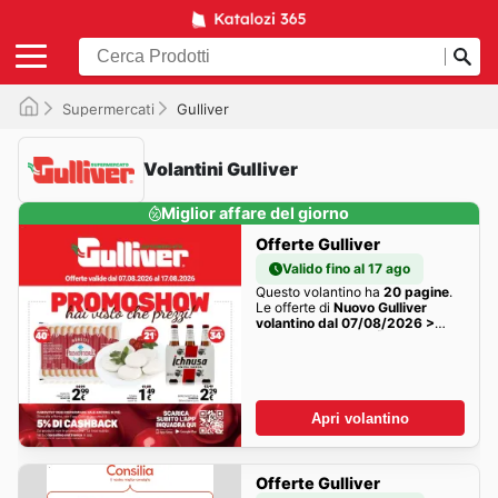
Supermercati
Gulliver
Volantini Gulliver
Miglior affare del giorno
Offerte Gulliver
Valido fino al 17 ago
Questo volantino ha
20 pagine
.
Le offerte di
Nuovo Gulliver
volantino dal 07/08/2026 >
offerte anteprima 🛍️
della
settimana sono qui!
Apri volantino
Offerte Gulliver