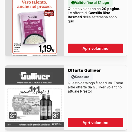
Valido fino al 31 ago
Questo volantino ha
20 pagine
.
Le offerte di
Consilia Riso
Basmati
della settimana sono
qui!
Apri volantino
Offerte Gulliver
Scaduto
Questo catalogo è scaduto. Trova
altre offerte da Gulliver Volantino
attuale Presto!
Apri volantino