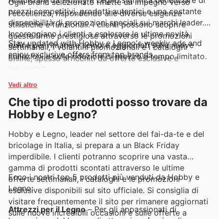
Ogni brand selezionato riflette un impegno verso
prezzi competitivi, prodotti autentici e una costante
l'eccellenza, rispondendo alle diverse esigenze
disponibilità di promozioni speciali sui marchi leader.
stilistiche e funzionali. I clienti possono scoprire
Incoraggiano i clienti a esplorare le ultime novità
queste firme prestigiose attraverso le promozioni
Stay updated with Hobby e Legno's weekly ads and
online per rimanere sempre aggiornati sulle nuove
settimanali, i volantini promozionali e i cataloghi
enjoy exclusive offers from top brands.
collezioni e sulle riduzioni di prezzo a tempo limitato.
online, spesso arricchiti da offerte esclusive e
imperdibili.
Vedi altro
Che tipo di prodotti posso trovare da
Hobby e Legno?
Hobby e Legno, leader nel settore del fai-da-te e del
bricolage in Italia, si prepara a un Black Friday
imperdibile. I clienti potranno scoprire una vasta
gamma di prodotti scontati attraverso le ultime
Ecco i nostri top 5 prodotti più venduti da Hobby e
offerte settimanali, i cataloghi e le promozioni
Legno:
esclusive disponibili sul sito ufficiale. Si consiglia di
visitare frequentemente il sito per rimanere aggiornati
Attrezzi per il Legno
– Per gli appassionati di
sulle nuove incredibili occasioni e sulle offerte a