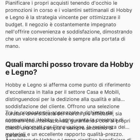
Pianificare i propri acquisti tenendo d'occhio le
promozioni in corso e i volantini settimanali di Hobby
e Legno è la strategia vincente per ottimizzare il
budget. Il negozio è costantemente impegnato
nell'offrire convenienza e soddisfazione, dimostrando
che un valore eccezionale è sempre alla portata di
mano.
Quali marchi posso trovare da Hobby
e Legno?
Hobby e Legno si afferma come punto di riferimento
d'eccellenza in Italia per il settore Casa e Mobili,
distinguendosi per la dedizione alla qualità e alla
soddisfazione del cliente. Offrono una selezione
Tra le proposte più apprezzate e richieste dai
curata e diversificata dei marchi più affidabili, sia
consumatori, Hobby e Legno vanta la presenza di
nostrani che internazionali, garantendo così ai propri
marchi rinomati per l'innovazione, la resistenza dei
clienti una scelta ampia e sempre sinonimo di
materiali e un eccellente rapporto qualità-prezzo.
garanzia.
Acquistare da Hobby e Legno significa beneficiare di