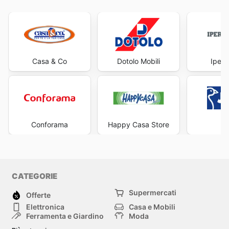
Casa & Co
Dotolo Mobili
Iperc
Conforama
Happy Casa Store
J
CATEGORIE
Supermercati
Offerte
Elettronica
Casa e Mobili
Ferramenta e Giardino
Moda
Salute e Bellezza
Sport e tempo libero