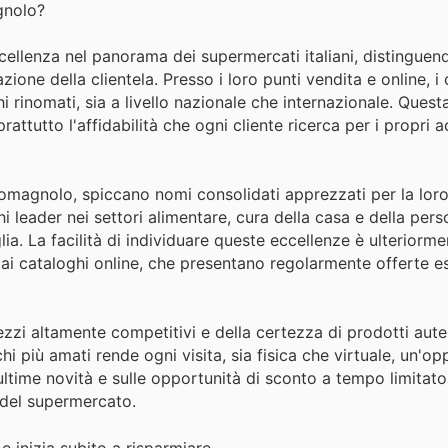
gnolo?
ellenza nel panorama dei supermercati italiani, distinguen
ione della clientela. Presso i loro punti vendita e online, 
rinomati, sia a livello nazionale che internazionale. Questa
ttutto l'affidabilità che ogni cliente ricerca per i propri a
 Romagnolo, spiccano nomi consolidati apprezzati per la lor
i leader nei settori alimentare, cura della casa e della per
ia. La facilità di individuare queste eccellenze è ulteriorme
dai cataloghi online, che presentano regolarmente offerte e
zzi altamente competitivi e della certezza di prodotti auten
i più amati rende ogni visita, sia fisica che virtuale, un'op
ltime novità e sulle opportunità di sconto a tempo limitato
i del supermercato.
e inizia subito a risparmiare.