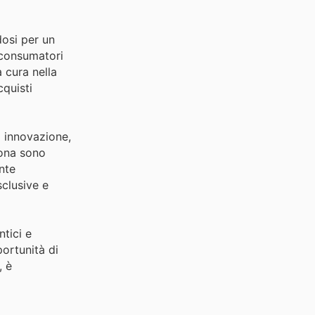
dosi per un
i consumatori
 cura nella
cquisti
o innovazione,
sona sono
nte
sclusive e
tici e
portunità di
, è