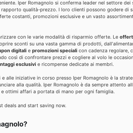
veniente. Iper Romagnolo si conferma leader nel settore dei
te rapporto qualità-prezzo. I loro clienti possono godere di s
fferte costanti, promozioni esclusive e un vasto assortimen
arizzare con le varie modalità di risparmio offerte. Le
offer
prire sconti su una vasta gamma di prodotti, dall'alimentar
pon digitali
e
promozioni speciali
con cadenza regolare, c
endo così di confrontare prezzi e cogliere al volo le occasi
ntaggi esclusivi
e ricompense dedicate ai membri.
i e alle iniziative in corso presso Iper Romagnolo è la strat
nciare alla qualità. Iper Romagnolo è da sempre attento al
e ottimi affari a portata di mano per ogni famiglia.
t deals and start saving now.
magnolo?