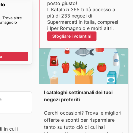
posto giusto!
olo
Il Katalozi 365 ti dà accesso a
più di 233 negozi di
 Trova altre
Supermercati in Italia, compresi
Romagnolo
i Iper Romagnolo e molti altri.
Sfogliare i volantini
no
I cataloghi settimanali dei tuoi
negozi preferiti
e
Cerchi occasioni? Trova le migliori
offerte e sconti per risparmiare
tanto su tutto ciò di cui hai
in cui i