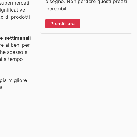
bisogno. Non perdere questi prezzi
 supermercati
incredibili!
ignificative
to di prodotti
Prendili ora
te settimanali
e ai beni per
he spesso si
oni a tempo
egia migliore
la