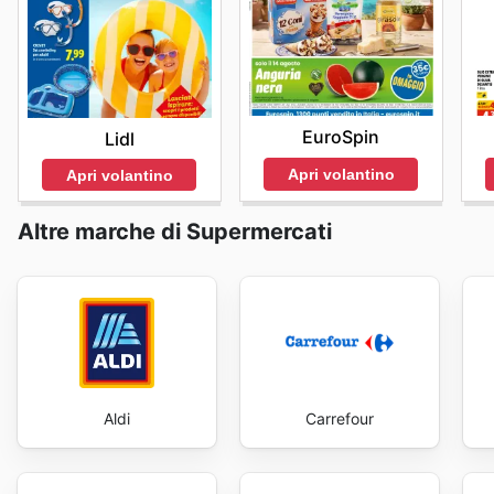
produttiva. In un mercato sempre più dinamico, avere 
un vero e proprio punto di forza. Iper Romagnolo si i
ogni visita al loro sito si traduca in un'opportunità c
Romagnolo: visita ora il loro sito.
EuroSpin
Lidl
Apri volantino
Apri volantino
Altre marche di Supermercati
Aldi
Carrefour