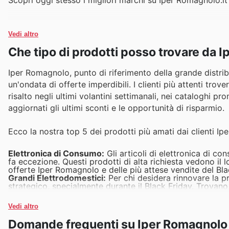
Vedi altro
Che tipo di prodotti posso trovare da 
Iper Romagnolo, punto di riferimento della grande distribu
un'ondata di offerte imperdibili. I clienti più attenti tro
risalto negli ultimi volantini settimanali, nei cataloghi 
aggiornati gli ultimi sconti e le opportunità di risparmio.
Ecco la nostra top 5 dei prodotti più amati dai clienti I
Elettronica di Consumo:
Gli articoli di elettronica di c
fa eccezione. Questi prodotti di alta richiesta vedono il
offerte Iper Romagnolo e delle più attese vendite del Bla
Grandi Elettrodomestici:
Per chi desidera rinnovare la p
strategico, specialmente durante il Black Friday. Trovan
un'opportunità da cogliere al volo, come evidenziato nei 
Piccoli Elettrodomestici:
Convenienti e funzionali, i pic
Vedi altro
apprezzato, soprattutto quando inseriti nelle promozioni
offerte Iper Romagnolo, garantendo un ottimo rapporto 
Domande frequenti su Iper Romagnolo
Alimenti e Bevande:
La categoria alimentari e bevande, se