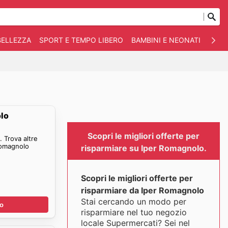
BELLEZZA
SPORT E TEMPO LIBERO
BAMBINI E NEONATI
ANIM
olo
Scopri le migliori offerte per
 Trova altre
Romagnolo
risparmiare su Iper Romagnolo.
Scopri le migliori offerte per
risparmiare da Iper Romagnolo
Stai cercando un modo per
no
risparmiare nel tuo negozio
locale Supermercati? Sei nel