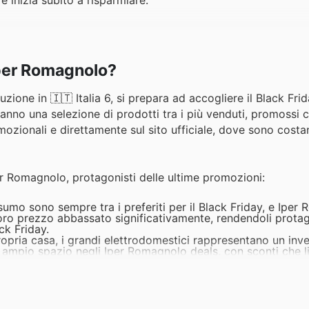
Iper Romagnolo?
zione in 🇮🇹 Italia 6, si prepara ad accogliere il Black Fri
veranno una selezione di prodotti tra i più venduti, promossi
promozionali e direttamente sul sito ufficiale, dove sono cos
per Romagnolo, protagonisti delle ultime promozioni:
onsumo sono sempre tra i preferiti per il Black Friday, e Ipe
 loro prezzo abbassato significativamente, rendendoli protag
ck Friday.
ropria casa, i grandi elettrodomestici rappresentano un inv
o ampio spazio negli Iper Romagnolo deals, con sconti che 
volantini settimanali.
coli elettrodomestici sono un acquisto impulsivo ma sempre
 Iper Romagnolo per il Black Friday. Sono un elemento chia
qualità-prezzo.
mpre presente nei carrelli degli italiani, subisce un'ulterio