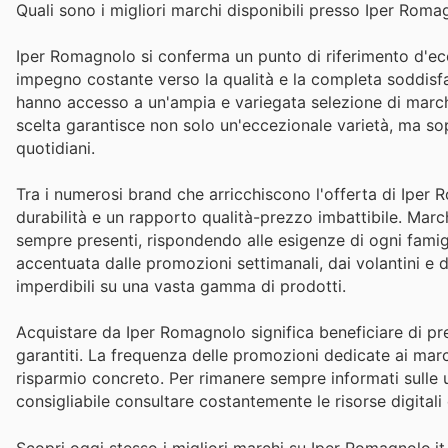
Quali sono i migliori marchi disponibili presso Iper Roma
Iper Romagnolo si conferma un punto di riferimento d'ecc
impegno costante verso la qualità e la completa soddisfaz
hanno accesso a un'ampia e variegata selezione di marchi 
scelta garantisce non solo un'eccezionale varietà, ma sopra
quotidiani.
Tra i numerosi brand che arricchiscono l'offerta di Iper
durabilità e un rapporto qualità-prezzo imbattibile. March
sempre presenti, rispondendo alle esigenze di ogni famigl
accentuata dalle promozioni settimanali, dai volantini e 
imperdibili su una vasta gamma di prodotti.
Acquistare da Iper Romagnolo significa beneficiare di pre
garantiti. La frequenza delle promozioni dedicate ai march
risparmio concreto. Per rimanere sempre informati sulle u
consigliabile consultare costantemente le risorse digital
Scopri oggi stesso i migliori marchi su Iper Romagnolo.it 