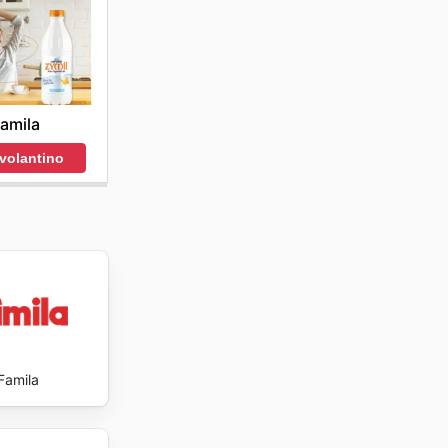
ggiose è
o che
amila
 volantino
Famila