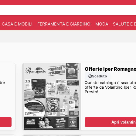
CASA E MOBILI
FERRAMENTA E GIARDINO
MODA
SALUTE E 
Offerte Iper Romagn
Scaduto
tre
Questo catalogo è scaduto.
offerte da Volantino Iper 
Presto!
Apri volanti