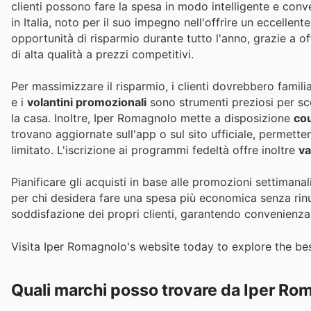
clienti possono fare la spesa in modo intelligente e con
in Italia, noto per il suo impegno nell'offrire un eccellen
opportunità di risparmio durante tutto l'anno, grazie a o
di alta qualità a prezzi competitivi.
Per massimizzare il risparmio, i clienti dovrebbero famili
e i
volantini promozionali
sono strumenti preziosi per sco
la casa. Inoltre, Iper Romagnolo mette a disposizione
cou
trovano aggiornate sull'app o sul sito ufficiale, permett
limitato. L'iscrizione ai programmi fedeltà offre inoltre
va
Pianificare gli acquisti in base alle promozioni settimanal
per chi desidera fare una spesa più economica senza rinu
soddisfazione dei propri clienti, garantendo convenienza 
Visita Iper Romagnolo's website today to explore the bes
Quali marchi posso trovare da Iper Ro