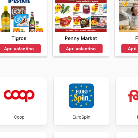
la certezza di poter contare su offerte aggiornate e vanta
mpegna a fornire questo servizio con dedizione, assicurand
oncreta di risparmio. Non perdere le ultime offerte da Iper
Tigros
Penny Market
F
Apri volantino
Apri volantino
Apri
Coop
EuroSpin