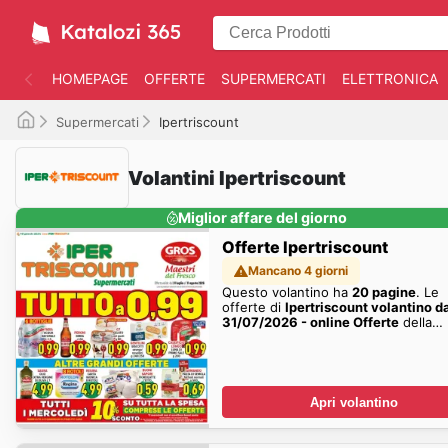
HOMEPAGE
OFFERTE
SUPERMERCATI
ELETTRONICA
Supermercati
Ipertriscount
Volantini Ipertriscount
Miglior affare del giorno
Offerte Ipertriscount
Mancano 4 giorni
Questo volantino ha
20 pagine
. Le
offerte di
Ipertriscount volantino d
31/07/2026 - online Offerte
della
settimana sono qui!
Apri volantino