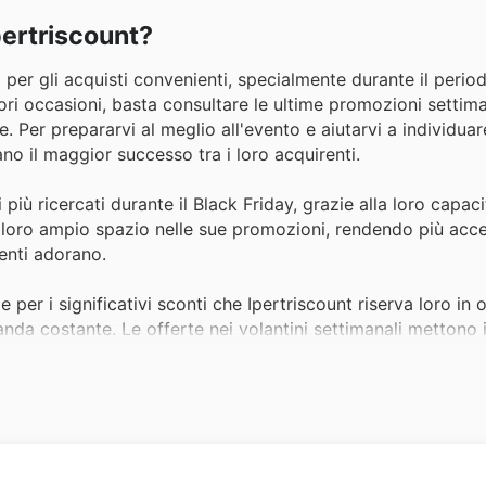
pertriscount?
o per gli acquisti convenienti, specialmente durante il perio
iori occasioni, basta consultare le ultime promozioni settiman
le. Per prepararvi al meglio all'evento e aiutarvi a individuar
ano il maggior successo tra i loro acquirenti.
più ricercati durante il Black Friday, grazie alla loro capaci
 loro ampio spazio nelle sue promozioni, rendendo più acces
ienti adorano.
e per i significativi sconti che Ipertriscount riserva loro in 
nda costante. Le offerte nei volantini settimanali mettono 
ti articoli, spesso protagonisti delle promozioni più attese
regolarmente nelle sue offerte speciali, incentivando così la 