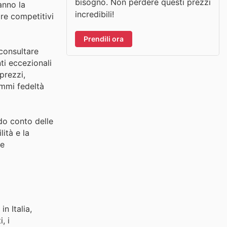
bisogno. Non perdere questi prezzi
anno la
incredibili!
pre competitivi
Prendili ora
 consultare
ti eccezionali
prezzi,
ammi fedeltà
ndo conto delle
ità e la
 e
n Italia,
, i