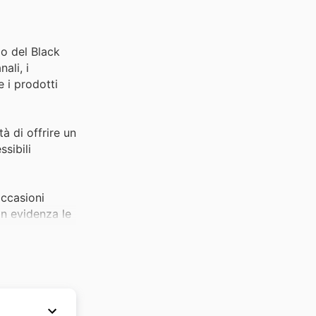
do del Black
ali, i
e i prodotti
tà di offrire un
sibili
occasioni
in evidenza le
, li rende un
loro