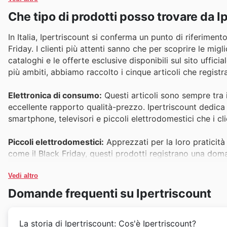
Che tipo di prodotti posso trovare da I
In Italia, Ipertriscount si conferma un punto di riferiment
Friday. I clienti più attenti sanno che per scoprire le migl
cataloghi e le offerte esclusive disponibili sul sito ufficia
più ambiti, abbiamo raccolto i cinque articoli che registr
Elettronica di consumo:
Questi articoli sono sempre tra i 
eccellente rapporto qualità-prezzo. Ipertriscount dedica
smartphone, televisori e piccoli elettrodomestici che i cl
Piccoli elettrodomestici:
Apprezzati per la loro praticità 
come il Black Friday, questi prodotti registrano una doma
migliori proposte per la casa e la cucina.
Vedi altro
Prodotti per la cura della persona:
La convenienza di ques
Domande frequenti su Ipertriscount
acquisto impulsivo e strategico. Ipertriscount li include 
popolarità tra i consumatori.
La storia di Ipertriscount: Cos'è Ipertriscount?