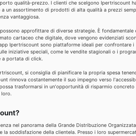
porto qualità-prezzo. I clienti che scelgono Ipertriscount h
e a un assortimento di prodotti di alta qualità a prezzi sem
enza vantaggiosa.
nt possono approfittare di diverse strategie. È fondamentale
formato cartaceo che digitale, dove vengono evidenziati scon
 l'app Ipertriscount sono piattaforme ideali per confrontare i 
ulle iniziative speciali, come le vendite stagionali o i progr
a portata di click.
triscount, si consiglia di pianificare la propria spesa tene
ount rinnova costantemente il suo impegno verso l'accessibil
possa trasformarsi in un'opportunità di risparmio concreto
loro.
count?
lenza nel panorama della Grande Distribuzione Organizzata i
la soddisfazione della clientela. Presso i loro supermercati