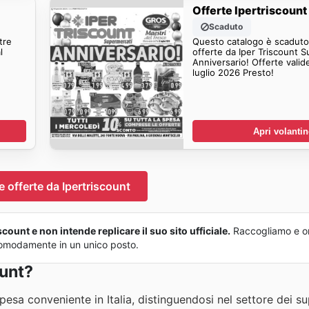
Offerte Ipertriscount
Scaduto
tre
Questo catalogo è scaduto.
l
offerte da Iper Triscount S
Anniversario! Offerte valide 
luglio 2026 Presto!
Apri volanti
e offerte da Ipertriscount
count e non intende replicare il suo sito ufficiale.
Raccogliamo e or
o comodamente in un unico posto.
ount?
pesa conveniente in Italia, distinguendosi nel settore dei s