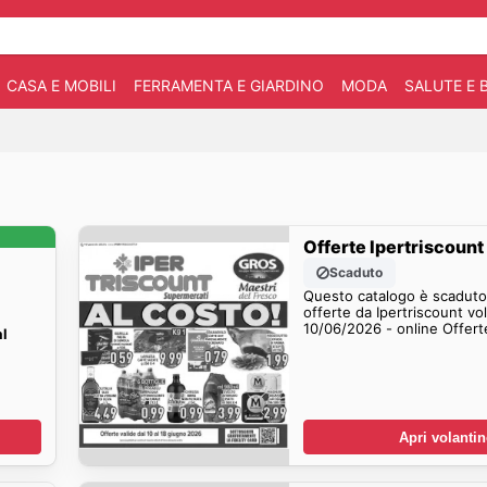
CASA E MOBILI
FERRAMENTA E GIARDINO
MODA
SALUTE E 
Offerte Ipertriscount
Scaduto
Questo catalogo è scaduto.
offerte da Ipertriscount vo
10/06/2026 - online Offert
al
Apri volanti