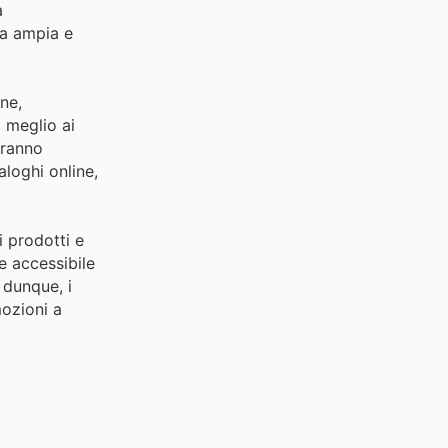
a
lta ampia e
ne,
l meglio ai
tranno
aloghi online,
i prodotti e
e accessibile
, dunque, i
mozioni a