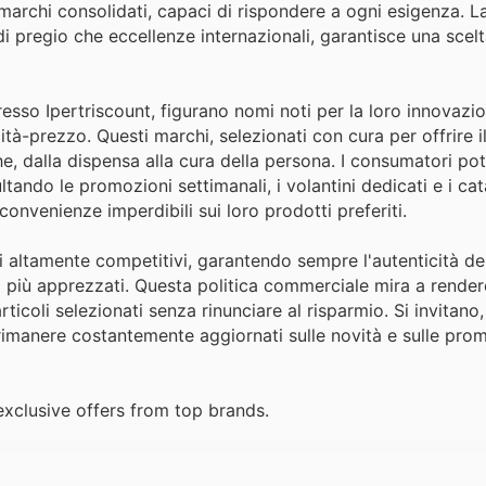
archi consolidati, capaci di rispondere a ogni esigenza. L
i di pregio che eccellenze internazionali, garantisce una sce
esso Ipertriscount, figurano nomi noti per la loro innovazio
lità-prezzo. Questi marchi, selezionati con cura per offrire i
he, dalla dispensa alla cura della persona. I consumatori po
tando le promozioni settimanali, i volantini dedicati e i cat
onvenienze imperdibili sui loro prodotti preferiti.
zi altamente competitivi, garantendo sempre l'autenticità de
i più apprezzati. Questa politica commerciale mira a render
articoli selezionati senza rinunciare al risparmio. Si invitano
 a rimanere costantemente aggiornati sulle novità e sulle pro
exclusive offers from top brands.