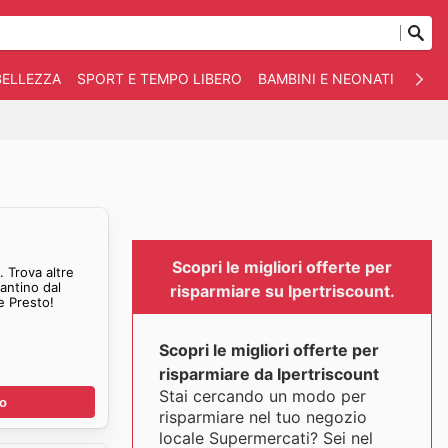
BELLEZZA
SPORT E TEMPO LIBERO
BAMBINI E NEONATI
ANIM
Scopri le migliori offerte per
 Trova altre
lantino dal
risparmiare su Ipertriscount.
e Presto!
Scopri le migliori offerte per
risparmiare da Ipertriscount
Stai cercando un modo per
no
risparmiare nel tuo negozio
locale Supermercati? Sei nel