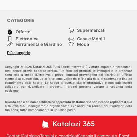
CATEGORIE
Supermercati
Offerte
Elettronica
Casa e Mobili
Ferramenta e Giardino
Moda
Salute e Bellezza
Sport e tempo libero
Più categorie
Bambini e Neonati
Animali Domestici
Altri
Copyright © 2026 Katalozi 365 Tutti i diritti riservati. È vietato copiare o riprodurre i
testi senza previo accordo scritto. "Le foto dei prodotti, le immagini e le brochure
sono solo a scopo illustrativo. I prezzi scontati provengono dai distributori ufficiali
elencati su questo sito. Le offerte sono valide da e fino alla data di scadenza o fino ad
esaurimento delle scorte. Lo scopo di questo sito è informativo e non può essere
utilizzato per rivendicare i prodotti. I prezzi possono variare a seconda della
posizione.
Questo sito web non è affiliato né approvato da Italmark e non intende replicare il suo
sito ufficiale.
Raccogliamo e organizziamo i volantini più recenti dei rivenditori della
tua zona, tutto comodamente in un unico posto.
Contatti
Chi siamo
Termini e condizioni
Segnala il contenuto
Paesi