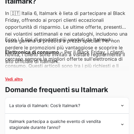
Italmark?
In 🇮🇹 Italia 6, Italmark è lieta di partecipare al Black
Friday, offrendo ai propri clienti eccezionali
opportunità di risparmio. Le ultime offerte, presenti
nei volantini settimanali e nei cataloghi, includono una
Ecco i 5 tipi di prodotti più venduti da Italmark:
vasta gamma di prodotti a prezzi speciali. Per non
perdere le promozioni più vantaggiose e scoprire le
Elettronica di consumo
– Per il Black Friday, i clienti
novità, i clienti sono invitati a visitare regolarmente il
cercano sempre le migliori offerte sull'elettronica di
sito ufficiale di Italmark.
consumo. Questi articoli sono tra i più richiesti e li
trovate in promozione nei volantini settimanali
Italmark e nelle offerte speciali sul sito ufficiale.
Vedi altro
Domande frequenti su Italmark
Piccoli elettrodomestici
– La domanda di piccoli
elettrodomestici durante il Black Friday è altissima.
La storia di Italmark: Cos'è Italmark?
Italmark presenta regolarmente sconti imperdibili su
questi prodotti, rendendoli protagonisti delle sue più
Fin dal suo inizio nel 1974, Italmark ha intrapreso un
recenti campagne promozionali e dei suoi deal.
Italmark partecipa a qualche evento di vendita
percorso di crescita costante, affermandosi come un
stagionale durante l'anno?
punto di riferimento nel settore dei supermercati in Italia.
Abbigliamento e accessori
– L'abbigliamento e gli