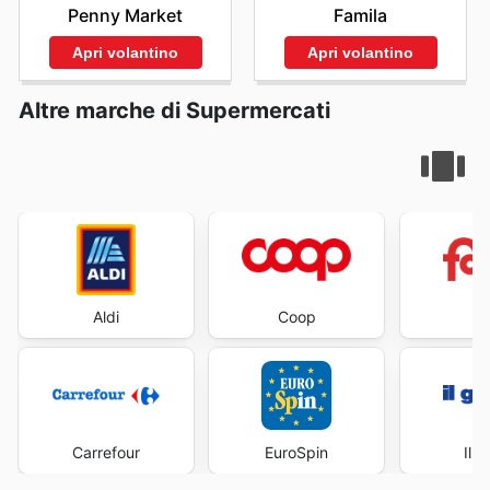
Penny Market
Famila
Apri volantino
Apri volantino
Altre marche di Supermercati
Aldi
Coop
Fa
Carrefour
EuroSpin
Il 