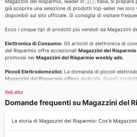
Magazzini del Risparmio, leader in 🇮🇹 Italia, si prepara 
già scoprire una selezione di prodotti top-seller nei loro
disponibili sul sito ufficiale. Si consiglia di visitare freq
Ecco i cinque tipi di prodotti più venduti da Magazzini d
Elettronica di Consumo:
Gli articoli di elettronica di co
del Risparmio offre eccezionali
Magazzini del Risparmio 
promossi nei
Magazzini del Risparmio weekly ads
.
Piccoli Elettrodomestici:
La domanda di piccoli elettrodo
Magazzini del Risparmio offers
dedicate. Questi prodott
offrendo un ottimo valore.
Vedi altro
Abbigliamento e Accessori:
Per rinnovare il guardaroba 
Domande frequenti su Magazzini del R
vincente. Trovate una vasta gamma di capi alla moda e ac
Risparmio weekly ads
e sul sito.
La storia di Magazzini del Risparmio: Cos'è Magazzini
Prodotti per la Casa e Arredamento:
Migliorare il comfor
Risparmio risponde con fantastiche
Magazzini del Rispa
Da oltre sessant'anni, Magazzini del Risparmio accomp