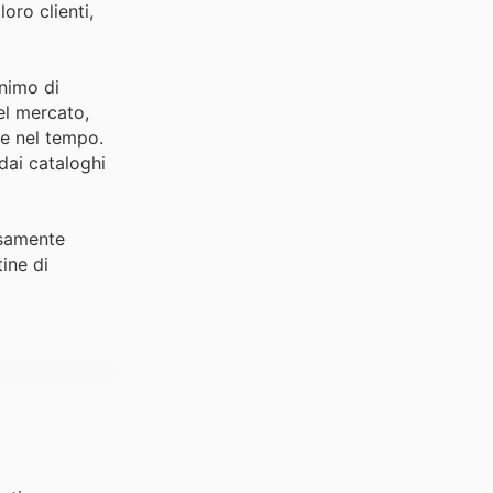
oro clienti,
onimo di
el mercato,
re nel tempo.
 dai cataloghi
osamente
ine di