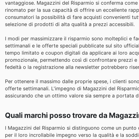
vantaggiose. Magazzini del Risparmio si conferma come un 
rinomato per la sua capacità di offrire un eccellente rappo
consumatori la possibilità di fare acquisti convenienti tu
selezione di prodotti di alta qualità a prezzi accessibili.
I modi per massimizzare il risparmio sono molteplici e fac
settimanali e le offerte speciali pubblicate sul sito uffici
tempo limitato e coupon digitali da applicare ai loro ac
promozionale, permettendo così di confrontare prezzi e ap
fedeltà o la registrazione alla newsletter potrebbero ris
Per ottenere il massimo dalle proprie spese, i clienti sono 
offerte settimanali. L'impegno di Magazzini del Risparmi
assicurando che un ottimo valore sia sempre a portata d
Quali marchi posso trovare da Magazzi
I Magazzini del Risparmio si distinguono come un punto di 
per il loro incrollabile impegno verso la qualità e la sod