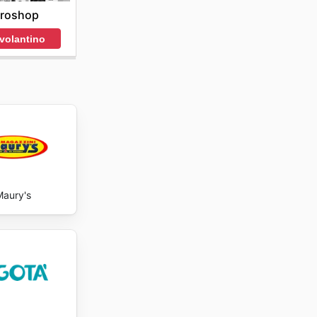
groshop
 volantino
aury's