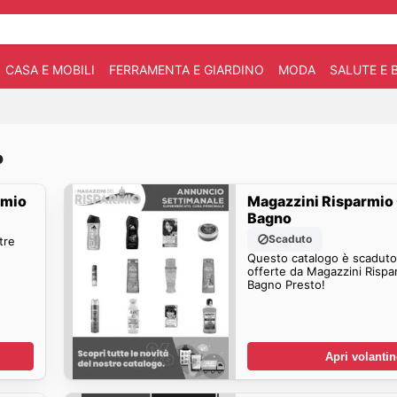
CASA E MOBILI
FERRAMENTA E GIARDINO
MODA
SALUTE E 
o
rmio
Magazzini Risparmio 
Bagno
Scaduto
tre
Questo catalogo è scaduto.
offerte da Magazzini Rispa
Bagno Presto!
Apri volanti