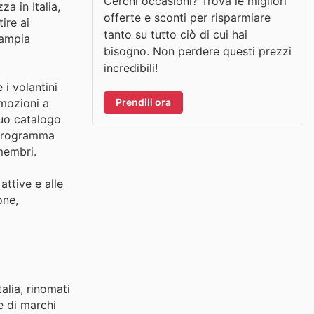
Cerchi occasioni? Trova le migliori
a in Italia,
offerte e sconti per risparmiare
ire ai
tanto su tutto ciò di cui hai
'ampia
bisogno. Non perdere questi prezzi
incredibili!
 i volantini
Prendili ora
omozioni a
suo catalogo
l programma
membri.
attive e alle
one,
alia, rinomati
e di marchi