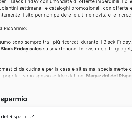
per il Black Friday con un'ondata di offerte imperdibili. I cl
 volantini settimanali e cataloghi promozionali, con offerte 
uentemente il sito per non perdere le ultime novità e le incredi
el Risparmio:
nsumo sono sempre tra i più ricercati durante il Black Frida
Black Friday sales
su smartphone, televisori e altri gadget, 
mestici da cucina e per la casa è altissima, specialmente c
i popolari sono spesso evidenziati nei
Magazzini del Rispa
con stile e convenienza, l'abbigliamento e gli accessori so
isparmio
cessori essenziali inclusi nelle promozioni, promossi nei
M
 del Risparmio?
t e l'estetica della propria abitazione è una priorità, e Mag
rmio offers
su articoli per la casa. Cercate questi articoli d
agna le famiglie italiane nella cura del proprio benessere,