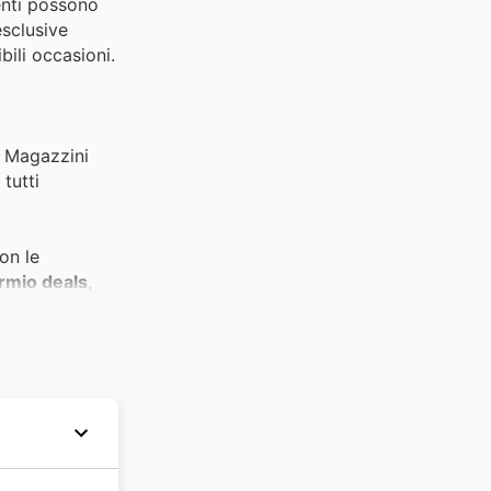
ienti possono
esclusive
bili occasioni.
y. Magazzini
tutti
on le
rmio deals
,
no una scelta
agazzini del
azzini del
i tendenza nei
 offrendo