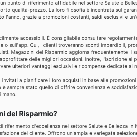
punto di riferimento affidabile nel settore Salute e Bellezz
rto qualità-prezzo. La loro filosofia è incentrata sul garant
tto l'anno, grazie a promozioni costanti, saldi esclusivi e un
ilmente accessibili. È consigliabile consultare regolarmente
ale o sull'app. Qui, i clienti troveranno sconti imperdibili, pr
quisti. Magazzini del Risparmio aggiorna frequentemente il 
profittare delle migliori occasioni. Inoltre, l'iscrizione a
ervare ulteriori vantaggi esclusivi e ricompense dedicate ai 
invitati a pianificare i loro acquisti in base alle promozioni 
o è sempre stato quello di offrire convenienza e soddisfazi
i mano.
ni del Risparmio?
riferimento d'eccellenza nel settore Salute e Bellezza in It
disfazione del cliente. Offrono un'ampia e variegata selezion