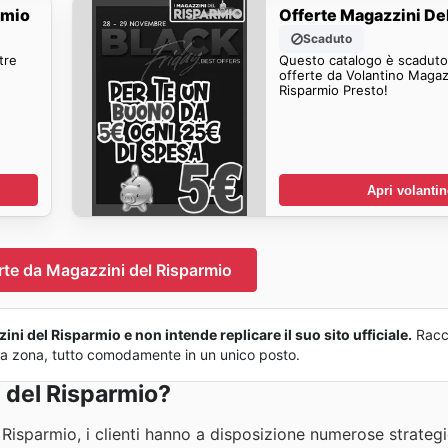
rmio
Offerte Magazzini De
Scaduto
tre
Questo catalogo è scaduto.
offerte da Volantino Magaz
Risparmio Presto!
Apri volanti
erte da Magazzini del Risparmio
ni del Risparmio e non intende replicare il suo sito ufficiale.
Racc
 tua zona, tutto comodamente in un unico posto.
 del Risparmio?
isparmio, i clienti hanno a disposizione numerose strategie 