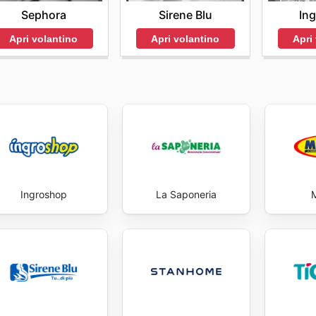
Sirene Blu
In
Sephora
Apri volantino
Apri
Apri volantino
Ingroshop
La Saponeria
M