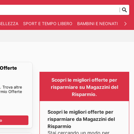
BELLEZZA
SPORT E TEMPO LIBERO
BAMBINI E NEONATI
ANIM
Offerte
Scopri le migliori offerte per
risparmiare su Magazzini del
 Trova altre
rmio Offerte
Risparmio.
Scopri le migliori offerte per
risparmiare da Magazzini del
no
Risparmio
Stai cercando un modo per