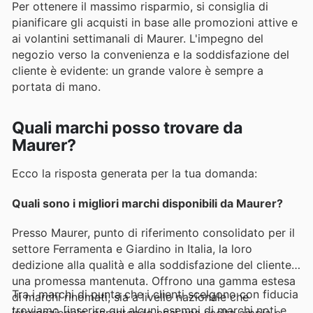
Per ottenere il massimo risparmio, si consiglia di
pianificare gli acquisti in base alle promozioni attive e
ai volantini settimanali di Maurer. L'impegno del
negozio verso la convenienza e la soddisfazione del
cliente è evidente: un grande valore è sempre a
portata di mano.
Quali marchi posso trovare da
Maurer?
Ecco la risposta generata per la tua domanda:
Quali sono i migliori marchi disponibili da Maurer?
Presso Maurer, punto di riferimento consolidato per il
settore Ferramenta e Giardino in Italia, la loro
dedizione alla qualità e alla soddisfazione del cliente è
una promessa mantenuta. Offrono una gamma estesa
Tra i marchi di punta che i clienti scelgono con fiducia
di marchi rinomati, sia a livello nazionale che
troviamo [inserire qui alcuni esempi di marchi noti e
internazionale, garantendo così una scelta ampia e