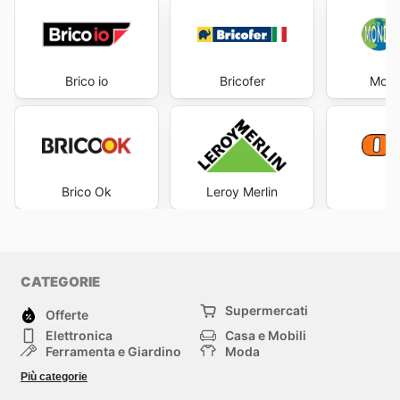
Brico io
Bricofer
Mond
Brico Ok
Leroy Merlin
CATEGORIE
Supermercati
Offerte
Elettronica
Casa e Mobili
Ferramenta e Giardino
Moda
Salute e Bellezza
Sport e tempo libero
Più categorie
Bambini e Neonati
Animali Domestici
Altri