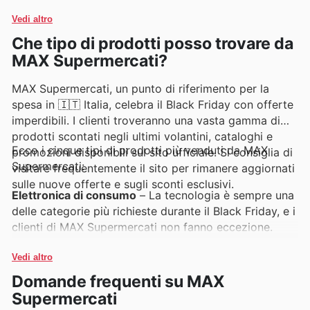
soddisfano standard elevati, garantendo ai
Vedi altro
consumatori la massima tranquillità.
Che tipo di prodotti posso trovare da
MAX Supermercati?
MAX Supermercati, un punto di riferimento per la
spesa in 🇮🇹 Italia, celebra il Black Friday con offerte
imperdibili. I clienti troveranno una vasta gamma di
prodotti scontati negli ultimi volantini, cataloghi e
Ecco i cinque tipi di prodotti più venduti da MAX
promozioni disponibili sul sito ufficiale. Si consiglia di
Supermercati:
visitare frequentemente il sito per rimanere aggiornati
sulle nuove offerte e sugli sconti esclusivi.
Elettronica di consumo
– La tecnologia è sempre una
delle categorie più richieste durante il Black Friday, e i
clienti di MAX Supermercati non fanno eccezione.
Preparatevi a scoprire incredibili offerte su
smartphone, TV e piccoli elettrodomestici nei
Vedi altro
volantini MAX Supermercati. Queste promozioni sono
Domande frequenti su MAX
pensate per offrire il massimo valore durante le
Supermercati
vendite di Black Friday.