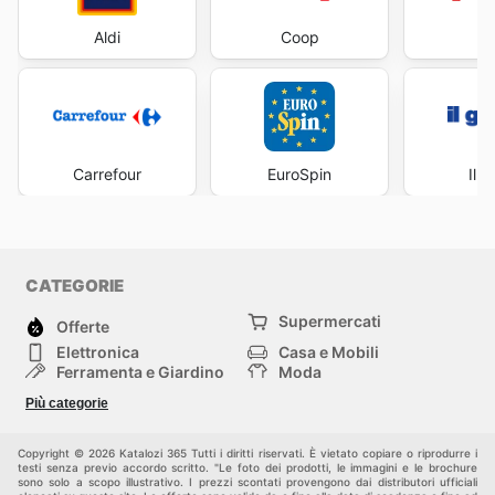
Aldi
Coop
Fa
Carrefour
EuroSpin
Il 
CATEGORIE
Supermercati
Offerte
Elettronica
Casa e Mobili
Ferramenta e Giardino
Moda
Salute e Bellezza
Sport e tempo libero
Più categorie
Bambini e Neonati
Animali Domestici
Altri
Copyright © 2026 Katalozi 365 Tutti i diritti riservati. È vietato copiare o riprodurre i
testi senza previo accordo scritto. "Le foto dei prodotti, le immagini e le brochure
sono solo a scopo illustrativo. I prezzi scontati provengono dai distributori ufficiali