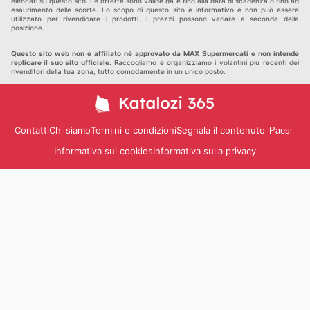
elencati su questo sito. Le offerte sono valide da e fino alla data di scadenza o fino ad
esaurimento delle scorte. Lo scopo di questo sito è informativo e non può essere
utilizzato per rivendicare i prodotti. I prezzi possono variare a seconda della
posizione.
Questo sito web non è affiliato né approvato da MAX Supermercati e non intende
replicare il suo sito ufficiale.
Raccogliamo e organizziamo i volantini più recenti dei
rivenditori della tua zona, tutto comodamente in un unico posto.
Contatti
Chi siamo
Termini e condizioni
Segnala il contenuto
Paesi
Informativa sui cookies
Informativa sulla privacy