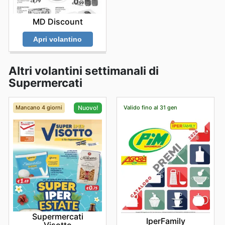
MD Discount
Apri volantino
Altri volantini settimanali di
Supermercati
Mancano 4 giorni
Valido fino al 31 gen
Nuovo!
Supermercati
IperFamily
Visotto