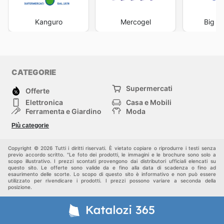
Kanguro
Mercogel
Big F
CATEGORIE
Supermercati
Offerte
Elettronica
Casa e Mobili
Ferramenta e Giardino
Moda
Salute e Bellezza
Sport e tempo libero
Più categorie
Bambini e Neonati
Animali Domestici
Altri
Copyright © 2026 Tutti i diritti riservati. È vietato copiare o riprodurre i testi senza
previo accordo scritto. "Le foto dei prodotti, le immagini e le brochure sono solo a
scopo illustrativo. I prezzi scontati provengono dai distributori ufficiali elencati su
questo sito. Le offerte sono valide da e fino alla data di scadenza o fino ad
esaurimento delle scorte. Lo scopo di questo sito è informativo e non può essere
utilizzato per rivendicare i prodotti. I prezzi possono variare a seconda della
posizione.