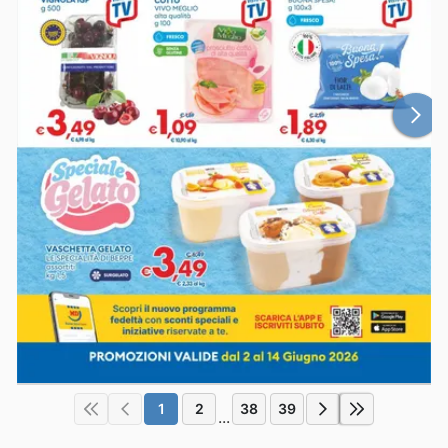
1
2
38
39
...