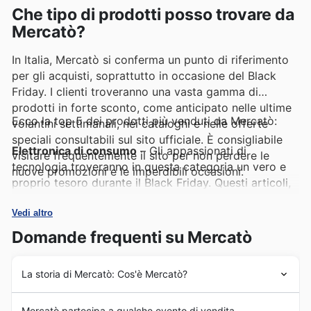
Che tipo di prodotti posso trovare da
Mercatò?
In Italia, Mercatò si conferma un punto di riferimento
per gli acquisti, soprattutto in occasione del Black
Friday. I clienti troveranno una vasta gamma di
prodotti in forte sconto, come anticipato nelle ultime
Ecco la top 5 dei prodotti più venduti da Mercatò:
volantini settimanali, nei cataloghi e nelle offerte
speciali consultabili sul sito ufficiale. È consigliabile
Elettronica di consumo
– Gli appassionati di
visitare frequentemente il sito per non perdere le
tecnologia troveranno in questa categoria un vero e
nuove promozioni e le imperdibili occasioni.
proprio tesoro durante il Black Friday. Questi articoli,
sempre molto richiesti, sono protagonisti delle
Mercatò deals e delle promozioni speciali, offrendo
Vedi altro
un'ottima opportunità per rinnovare i propri
Domande frequenti su Mercatò
dispositivi.
La storia di Mercatò: Cos'è Mercatò?
Piccoli elettrodomestici
– Molto apprezzati per la
loro praticità e convenienza, i piccoli elettrodomestici
La storia di Mercatò affonda le sue radici nel cuore della
rappresentano una delle categorie più gettonate. Le
Mercatò partecipa a qualche evento di vendita