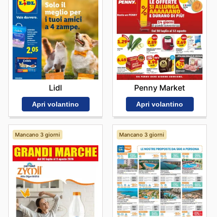
costruzione di un rapporto di fiducia duraturo. Visit
Mercatò's website today to explore the best deals and
start saving now.
Lidl
Penny Market
Apri volantino
Apri volantino
Mancano 3 giorni
Mancano 3 giorni