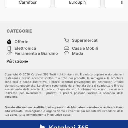
Carrefour
EuroSpin
Il 
CATEGORIE
Supermercati
Offerte
Elettronica
Casa e Mobili
Ferramenta e Giardino
Moda
Salute e Bellezza
Sport e tempo libero
Più categorie
Bambini e Neonati
Animali Domestici
Altri
Copyright © 2026 Katalozi 365 Tutti i diritti riservati. È vietato copiare o riprodurre i
testi senza previo accordo scritto. "Le foto dei prodotti, le immagini e le brochure
sono solo a scopo illustrativo. I prezzi scontati provengono dai distributori ufficiali
elencati su questo sito. Le offerte sono valide da e fino alla data di scadenza o fino ad
esaurimento delle scorte. Lo scopo di questo sito è informativo e non può essere
utilizzato per rivendicare i prodotti. I prezzi possono variare a seconda della
posizione.
Questo sito web non è affiliato né approvato da Mercatò e non intende replicare il suo
sito ufficiale.
Raccogliamo e organizziamo i volantini più recenti dei rivenditori della
tua zona, tutto comodamente in un unico posto.