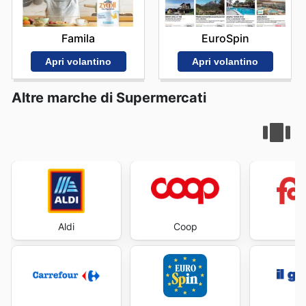
Famila
EuroSpin
Apri volantino
Apri volantino
Altre marche di Supermercati
Aldi
Coop
Fa